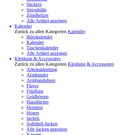
Stickers
Stressbälle
Zündhölzer
Alle Artikel anzeigen
Kalender
Zurück zu allen Kategorien
Kalender
Bürokalender
Kalender
Taschenkalender
Alle Artikel anzeigen
Kleidung & Accessoires
Zurück zu allen Kategorien
Kleidung & Accessoires
Arbeitskleidung
Armbänder
Armbanduhren
Fleece
Flipflops
Geldbörsen
Handfächer
Hemden
Hosen
Jacken
Softshell-Jacken
Alle Jacken anzeigen
Kappen