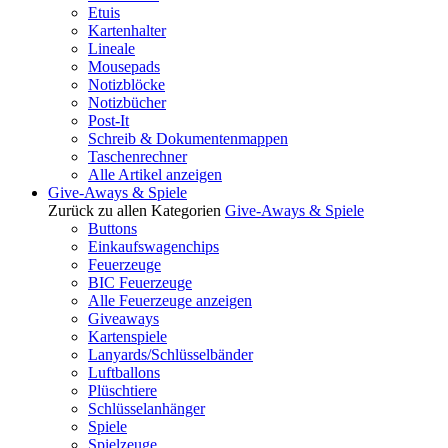
Etuis
Kartenhalter
Lineale
Mousepads
Notizblöcke
Notizbücher
Post-It
Schreib & Dokumentenmappen
Taschenrechner
Alle Artikel anzeigen
Give-Aways & Spiele
Zurück zu allen Kategorien
Give-Aways & Spiele
Buttons
Einkaufswagenchips
Feuerzeuge
BIC Feuerzeuge
Alle Feuerzeuge anzeigen
Giveaways
Kartenspiele
Lanyards/Schlüsselbänder
Luftballons
Plüschtiere
Schlüsselanhänger
Spiele
Spielzeuge