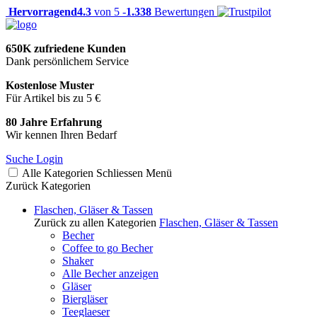
Hervorragend
4.3
von 5 -
1.338
Bewertungen
650K zufriedene Kunden
Dank persönlichem Service
Kostenlose Muster
Für Artikel bis zu 5 €
80 Jahre Erfahrung
Wir kennen Ihren Bedarf
Suche
Login
Alle Kategorien
Schliessen
Menü
Zurück
Kategorien
Flaschen, Gläser & Tassen
Zurück zu allen Kategorien
Flaschen, Gläser & Tassen
Becher
Coffee to go Becher
Shaker
Alle Becher anzeigen
Gläser
Biergläser
Teeglaeser