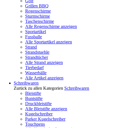
Golf
Grillen BBQ
Regenschirme
Sturmschirme
Taschenschirme
Alle Regenschirme anzeigen
Sportartikel
Fussballe
Alle Sportartikel anzeigen
Strand
Strandstuehle
Strandtücher
Alle Strand anzeigen
Tierbedarf
Wasserbälle
Alle Artikel anzeigen
Schreibwaren
Zurück zu allen Kategorien
Schreibwaren
Bleistifte
Buntstifte
Druckbleistifte
Alle Bleistifte anzeigen
Kugelschreiber
Parker Kugelschreiber
Touchpens