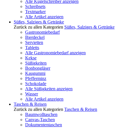
Alle Kugelschreiber anzeigen
Schreibsets
Textmarker
Alle Artikel anzeigen
Süßes, Salziges & Getränke
Zurück zu allen Kategorien
Süßes, Salziges & Getränke
Gastronomiebedarf
Bierdeckel
Servietten
Tabletts
Alle Gastronomiebedarf anzeigen
Kekse
Süßigkeiten
Bonbongläser
Kaugummi
Pfefferminz
Schokolade
Alle Süßigkeiten anzeigen
Wasser
Alle Artikel anzeigen
Taschen & Reisen
Zurück zu allen Kategorien
Taschen & Reisen
Baumwolltaschen
Canvas-Taschen
Dokumententaschen