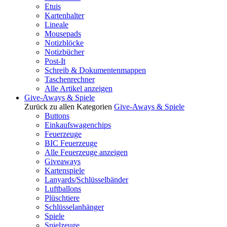
Etuis
Kartenhalter
Lineale
Mousepads
Notizblöcke
Notizbücher
Post-It
Schreib & Dokumentenmappen
Taschenrechner
Alle Artikel anzeigen
Give-Aways & Spiele
Zurück zu allen Kategorien
Give-Aways & Spiele
Buttons
Einkaufswagenchips
Feuerzeuge
BIC Feuerzeuge
Alle Feuerzeuge anzeigen
Giveaways
Kartenspiele
Lanyards/Schlüsselbänder
Luftballons
Plüschtiere
Schlüsselanhänger
Spiele
Spielzeuge