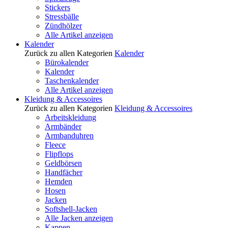
Stickers
Stressbälle
Zündhölzer
Alle Artikel anzeigen
Kalender
Zurück zu allen Kategorien
Kalender
Bürokalender
Kalender
Taschenkalender
Alle Artikel anzeigen
Kleidung & Accessoires
Zurück zu allen Kategorien
Kleidung & Accessoires
Arbeitskleidung
Armbänder
Armbanduhren
Fleece
Flipflops
Geldbörsen
Handfächer
Hemden
Hosen
Jacken
Softshell-Jacken
Alle Jacken anzeigen
Kappen