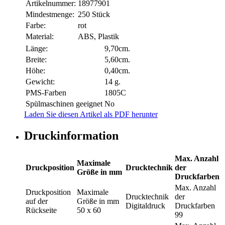
Artikelnummer:
18977901
Mindestmenge:
250 Stück
Farbe:
rot
Material:
ABS, Plastik
Länge:
9,70cm.
Breite:
5,60cm.
Höhe:
0,40cm.
Gewicht:
14 g.
PMS-Farben
1805C
Spülmaschinen geeignet
No
Laden Sie diesen Artikel als PDF herunter
Druckinformation
Max. Anzahl
Maximale
Druckposition
Drucktechnik
der
Größe in mm
Druckfarben
Max. Anzahl
Druckposition
Maximale
Drucktechnik
der
auf der
Größe in mm
Digitaldruck
Druckfarben
Rückseite
50 x 60
99