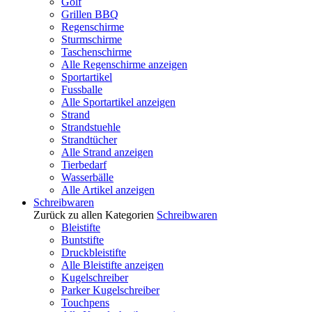
Golf
Grillen BBQ
Regenschirme
Sturmschirme
Taschenschirme
Alle Regenschirme anzeigen
Sportartikel
Fussballe
Alle Sportartikel anzeigen
Strand
Strandstuehle
Strandtücher
Alle Strand anzeigen
Tierbedarf
Wasserbälle
Alle Artikel anzeigen
Schreibwaren
Zurück zu allen Kategorien
Schreibwaren
Bleistifte
Buntstifte
Druckbleistifte
Alle Bleistifte anzeigen
Kugelschreiber
Parker Kugelschreiber
Touchpens