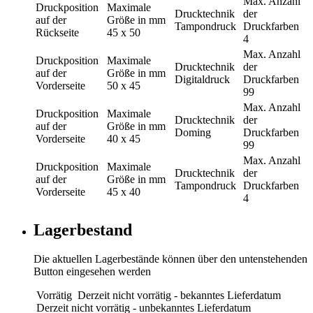
Max. Anzahl
Druckposition
Maximale
Drucktechnik
der
auf der
Größe in mm
Tampondruck
Druckfarben
Rückseite
45 x 50
4
Max. Anzahl
Druckposition
Maximale
Drucktechnik
der
auf der
Größe in mm
Digitaldruck
Druckfarben
Vorderseite
50 x 45
99
Max. Anzahl
Druckposition
Maximale
Drucktechnik
der
auf der
Größe in mm
Doming
Druckfarben
Vorderseite
40 x 45
99
Max. Anzahl
Druckposition
Maximale
Drucktechnik
der
auf der
Größe in mm
Tampondruck
Druckfarben
Vorderseite
45 x 40
4
Lagerbestand
Die aktuellen Lagerbestände können über den untenstehenden
Button eingesehen werden
Vorrätig
Derzeit nicht vorrätig - bekanntes Lieferdatum
Derzeit nicht vorrätig - unbekanntes Lieferdatum