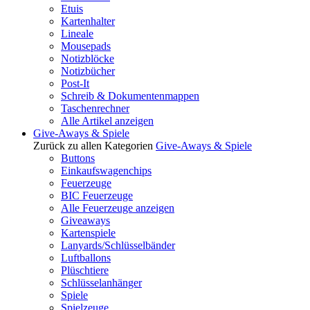
Etuis
Kartenhalter
Lineale
Mousepads
Notizblöcke
Notizbücher
Post-It
Schreib & Dokumentenmappen
Taschenrechner
Alle Artikel anzeigen
Give-Aways & Spiele
Zurück zu allen Kategorien
Give-Aways & Spiele
Buttons
Einkaufswagenchips
Feuerzeuge
BIC Feuerzeuge
Alle Feuerzeuge anzeigen
Giveaways
Kartenspiele
Lanyards/Schlüsselbänder
Luftballons
Plüschtiere
Schlüsselanhänger
Spiele
Spielzeuge