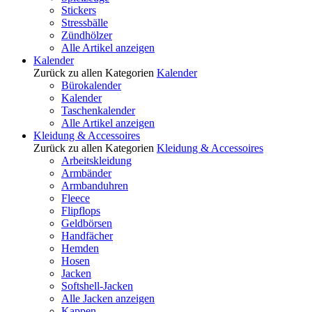
Stickers
Stressbälle
Zündhölzer
Alle Artikel anzeigen
Kalender
Zurück zu allen Kategorien
Kalender
Bürokalender
Kalender
Taschenkalender
Alle Artikel anzeigen
Kleidung & Accessoires
Zurück zu allen Kategorien
Kleidung & Accessoires
Arbeitskleidung
Armbänder
Armbanduhren
Fleece
Flipflops
Geldbörsen
Handfächer
Hemden
Hosen
Jacken
Softshell-Jacken
Alle Jacken anzeigen
Kappen