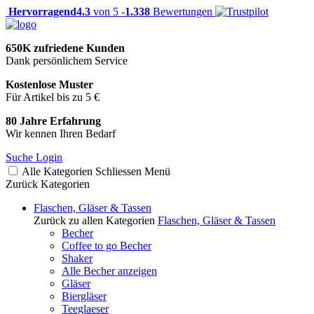
Hervorragend
4.3
von 5 -
1.338
Bewertungen
650K zufriedene Kunden
Dank persönlichem Service
Kostenlose Muster
Für Artikel bis zu 5 €
80 Jahre Erfahrung
Wir kennen Ihren Bedarf
Suche
Login
Alle Kategorien
Schliessen
Menü
Zurück
Kategorien
Flaschen, Gläser & Tassen
Zurück zu allen Kategorien
Flaschen, Gläser & Tassen
Becher
Coffee to go Becher
Shaker
Alle Becher anzeigen
Gläser
Biergläser
Teeglaeser