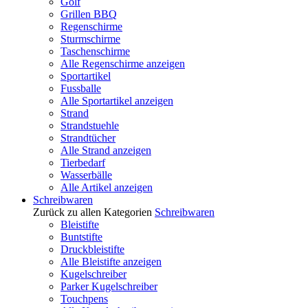
Golf
Grillen BBQ
Regenschirme
Sturmschirme
Taschenschirme
Alle Regenschirme anzeigen
Sportartikel
Fussballe
Alle Sportartikel anzeigen
Strand
Strandstuehle
Strandtücher
Alle Strand anzeigen
Tierbedarf
Wasserbälle
Alle Artikel anzeigen
Schreibwaren
Zurück zu allen Kategorien
Schreibwaren
Bleistifte
Buntstifte
Druckbleistifte
Alle Bleistifte anzeigen
Kugelschreiber
Parker Kugelschreiber
Touchpens