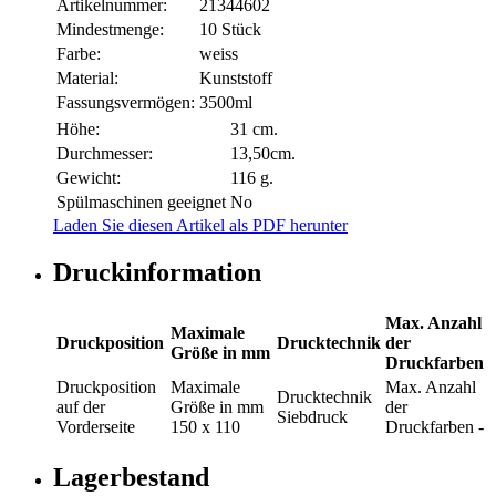
Artikelnummer:
21344602
Mindestmenge:
10 Stück
Farbe:
weiss
Material:
Kunststoff
Fassungsvermögen:
3500ml
Höhe:
31 cm.
Durchmesser:
13,50cm.
Gewicht:
116 g.
Spülmaschinen geeignet
No
Laden Sie diesen Artikel als PDF herunter
Druckinformation
Max. Anzahl
Maximale
Druckposition
Drucktechnik
der
Größe in mm
Druckfarben
Druckposition
Maximale
Max. Anzahl
Drucktechnik
auf der
Größe in mm
der
Siebdruck
Vorderseite
150 x 110
Druckfarben
-
Lagerbestand