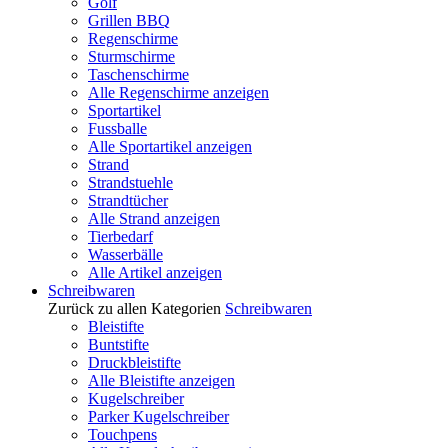
Golf
Grillen BBQ
Regenschirme
Sturmschirme
Taschenschirme
Alle Regenschirme anzeigen
Sportartikel
Fussballe
Alle Sportartikel anzeigen
Strand
Strandstuehle
Strandtücher
Alle Strand anzeigen
Tierbedarf
Wasserbälle
Alle Artikel anzeigen
Schreibwaren
Zurück zu allen Kategorien
Schreibwaren
Bleistifte
Buntstifte
Druckbleistifte
Alle Bleistifte anzeigen
Kugelschreiber
Parker Kugelschreiber
Touchpens