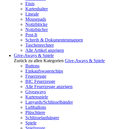
Etuis
Kartenhalter
Lineale
Mousepads
Notizblöcke
Notizbücher
Post-It
Schreib & Dokumentenmappen
Taschenrechner
Alle Artikel anzeigen
Give-Aways & Spiele
Zurück zu allen Kategorien
Give-Aways & Spiele
Buttons
Einkaufswagenchips
Feuerzeuge
BIC Feuerzeuge
Alle Feuerzeuge anzeigen
Giveaways
Kartenspiele
Lanyards/Schlüsselbänder
Luftballons
Plüschtiere
Schlüsselanhänger
Spiele
Spielzeuge