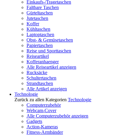
Einkaufs-/Tragetaschen
Faltbare Taschen
Gürteltaschen
Jutetaschen
Koffer
Kühltaschen
Laptoptaschen
Obst- & Gemüsetaschen
Papiertaschen
Reise und Sporttaschen
Reiseartikel
Kofferanhaenger
Alle Reiseartikel anzeigen
Rucksäcke
Schultertaschen
Strandtaschen
Alle Artikel anzeigen
Technologie
Zurück zu allen Kategorien
Technologie
Computerzubehör
Webcam-Cover
Alle Computerzubehör anzeigen
Gadgets
Action-Kameras
Fitness-Armbänder