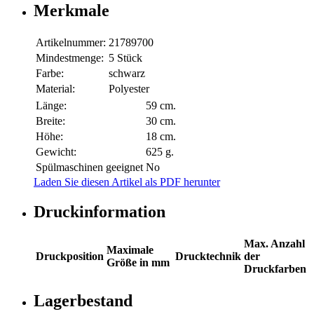
Merkmale
Artikelnummer:
21789700
Mindestmenge:
5 Stück
Farbe:
schwarz
Material:
Polyester
Länge:
59 cm.
Breite:
30 cm.
Höhe:
18 cm.
Gewicht:
625 g.
Spülmaschinen geeignet
No
Laden Sie diesen Artikel als PDF herunter
Druckinformation
Max. Anzahl
Maximale
Druckposition
Drucktechnik
der
Größe in mm
Druckfarben
Lagerbestand