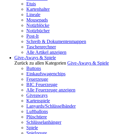
Etuis
Kartenhalter
Lineale
Mousepads
Notizblöcke
Notizbücher
Post-It
Schreib & Dokumentenmappen
Taschenrechner
Alle Artikel anzeigen
Give-Aways & Spiele
Zurück zu allen Kategorien
Give-Aways & Spiele
Buttons
Einkaufswagenchips
Feuerzeuge
BIC Feuerzeuge
Alle Feuerzeuge anzeigen
Giveaways
Kartenspiele
Lanyards/Schlüsselbänder
Luftballons
Plüschtiere
Schlüsselanhänger
Spiele
Spielzeuge