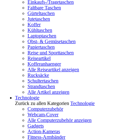
Einkaufs-/Tragetaschen
Faltbare Taschen
Gürteltaschen
Jutetaschen
Koffer
Kühltaschen
Laptoptaschen
Obst- & Gemüsetaschen
Papiertaschen
Reise und Sporttaschen
Reiseartikel
Kofferanhaenger
Alle Reiseartikel anzeigen
Rucksäcke
Schultertaschen
Strandtaschen
Alle Artikel anzeigen
Technologie
Zurück zu allen Kategorien
Technologie
Computerzubehör
Webcam-Cover
Alle Computerzubehör anzeigen
Gadgets
Action-Kameras
Fitness-Armbänder