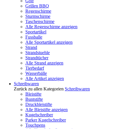
Golf
Grillen BBQ
Regenschirme
Sturmschirme
Taschenschirme
Alle Regenschirme anzeigen
Sportartikel
Fussballe
Alle Sportartikel anzeigen
Strand
Strandstuehle
Strandtücher
Alle Strand anzeigen
Tierbedarf
Wasserbälle
Alle Artikel anzeigen
Schreibwaren
Zurück zu allen Kategorien
Schreibwaren
Bleistifte
Buntstifte
Druckbleistifte
Alle Bleistifte anzeigen
Kugelschreiber
Parker Kugelschreiber
Touchpens