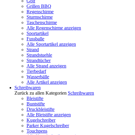
Golf
Grillen BBQ
Regenschirme
Sturmschirme
Taschenschirme
Alle Regenschirme anzeigen
Sportartikel
Fussballe
Alle Sportartikel anzeigen
Strand
Strandstuehle
Strandtücher
Alle Strand anzeigen
Tierbedarf
Wasserbälle
Alle Artikel anzeigen
Schreibwaren
Zurück zu allen Kategorien
Schreibwaren
Bleistifte
Buntstifte
Druckbleistifte
Alle Bleistifte anzeigen
Kugelschreiber
Parker Kugelschreiber
Touchpens