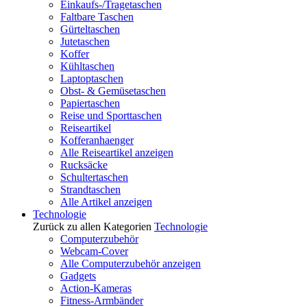
Einkaufs-/Tragetaschen
Faltbare Taschen
Gürteltaschen
Jutetaschen
Koffer
Kühltaschen
Laptoptaschen
Obst- & Gemüsetaschen
Papiertaschen
Reise und Sporttaschen
Reiseartikel
Kofferanhaenger
Alle Reiseartikel anzeigen
Rucksäcke
Schultertaschen
Strandtaschen
Alle Artikel anzeigen
Technologie
Zurück zu allen Kategorien
Technologie
Computerzubehör
Webcam-Cover
Alle Computerzubehör anzeigen
Gadgets
Action-Kameras
Fitness-Armbänder