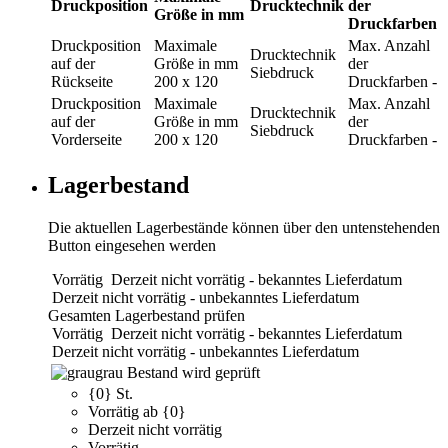
Druckposition
Drucktechnik
der
Größe in mm
Druckfarben
Druckposition
Maximale
Max. Anzahl
Drucktechnik
auf der
Größe in mm
der
Siebdruck
Rückseite
200 x 120
Druckfarben
-
Druckposition
Maximale
Max. Anzahl
Drucktechnik
auf der
Größe in mm
der
Siebdruck
Vorderseite
200 x 120
Druckfarben
-
Lagerbestand
Die aktuellen Lagerbestände können über den untenstehenden
Button eingesehen werden
Vorrätig
Derzeit nicht vorrätig - bekanntes Lieferdatum
Derzeit nicht vorrätig - unbekanntes Lieferdatum
Gesamten Lagerbestand prüfen
Vorrätig
Derzeit nicht vorrätig - bekanntes Lieferdatum
Derzeit nicht vorrätig - unbekanntes Lieferdatum
grau
Bestand wird geprüft
{0} St.
Vorrätig ab {0}
Derzeit nicht vorrätig
Vorrätig