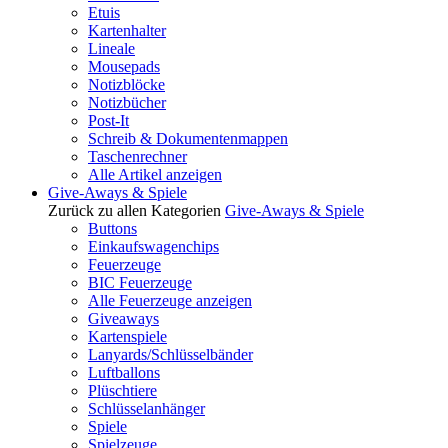
Etuis
Kartenhalter
Lineale
Mousepads
Notizblöcke
Notizbücher
Post-It
Schreib & Dokumentenmappen
Taschenrechner
Alle Artikel anzeigen
Give-Aways & Spiele
Zurück zu allen Kategorien
Give-Aways & Spiele
Buttons
Einkaufswagenchips
Feuerzeuge
BIC Feuerzeuge
Alle Feuerzeuge anzeigen
Giveaways
Kartenspiele
Lanyards/Schlüsselbänder
Luftballons
Plüschtiere
Schlüsselanhänger
Spiele
Spielzeuge