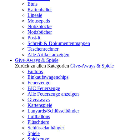
Etuis
Kartenhalter
Lineale
Mousepads
Notizblöcke
Notizbücher
Post-It
Schreib & Dokumentenmappen
Taschenrechner
Alle Artikel anzeigen
Give-Aways & Spiele
Zurück zu allen Kategorien
Give-Aways & Spiele
Buttons
Einkaufswagenchips
Feuerzeuge
BIC Feuerzeuge
Alle Feuerzeuge anzeigen
Giveaways
Kartenspiele
Lanyards/Schlüsselbänder
Luftballons
Plüschtiere
Schlüsselanhänger
Spiele
Spielzeuge