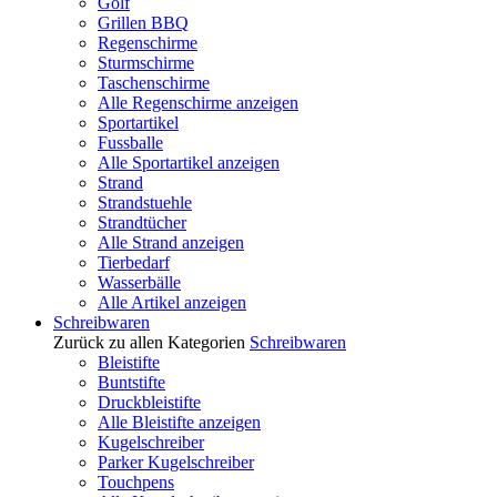
Golf
Grillen BBQ
Regenschirme
Sturmschirme
Taschenschirme
Alle Regenschirme anzeigen
Sportartikel
Fussballe
Alle Sportartikel anzeigen
Strand
Strandstuehle
Strandtücher
Alle Strand anzeigen
Tierbedarf
Wasserbälle
Alle Artikel anzeigen
Schreibwaren
Zurück zu allen Kategorien
Schreibwaren
Bleistifte
Buntstifte
Druckbleistifte
Alle Bleistifte anzeigen
Kugelschreiber
Parker Kugelschreiber
Touchpens