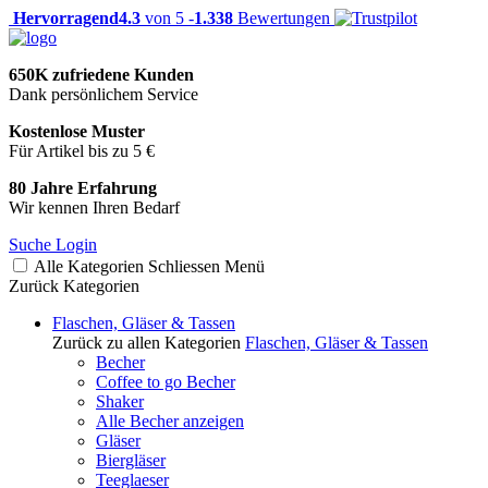
Hervorragend
4.3
von 5 -
1.338
Bewertungen
650K zufriedene Kunden
Dank persönlichem Service
Kostenlose Muster
Für Artikel bis zu 5 €
80 Jahre Erfahrung
Wir kennen Ihren Bedarf
Suche
Login
Alle Kategorien
Schliessen
Menü
Zurück
Kategorien
Flaschen, Gläser & Tassen
Zurück zu allen Kategorien
Flaschen, Gläser & Tassen
Becher
Coffee to go Becher
Shaker
Alle Becher anzeigen
Gläser
Biergläser
Teeglaeser