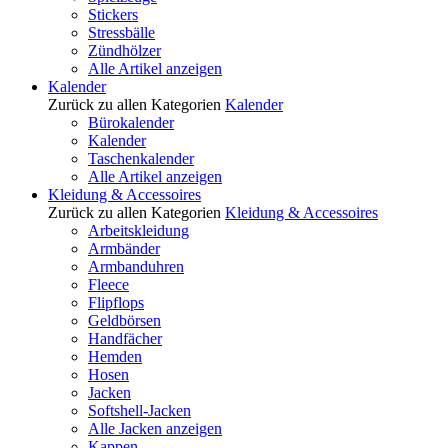
Stickers
Stressbälle
Zündhölzer
Alle Artikel anzeigen
Kalender
Zurück zu allen Kategorien
Kalender
Bürokalender
Kalender
Taschenkalender
Alle Artikel anzeigen
Kleidung & Accessoires
Zurück zu allen Kategorien
Kleidung & Accessoires
Arbeitskleidung
Armbänder
Armbanduhren
Fleece
Flipflops
Geldbörsen
Handfächer
Hemden
Hosen
Jacken
Softshell-Jacken
Alle Jacken anzeigen
Kappen