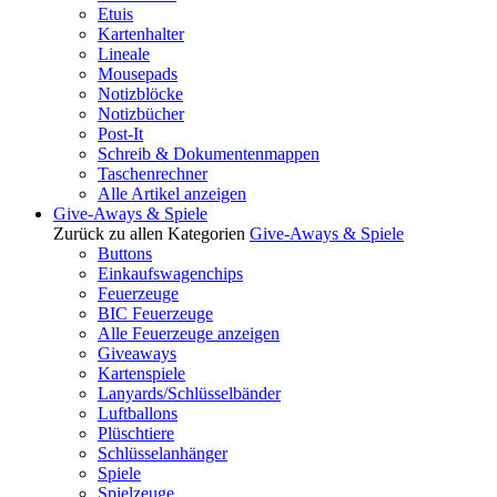
Etuis
Kartenhalter
Lineale
Mousepads
Notizblöcke
Notizbücher
Post-It
Schreib & Dokumentenmappen
Taschenrechner
Alle Artikel anzeigen
Give-Aways & Spiele
Zurück zu allen Kategorien
Give-Aways & Spiele
Buttons
Einkaufswagenchips
Feuerzeuge
BIC Feuerzeuge
Alle Feuerzeuge anzeigen
Giveaways
Kartenspiele
Lanyards/Schlüsselbänder
Luftballons
Plüschtiere
Schlüsselanhänger
Spiele
Spielzeuge