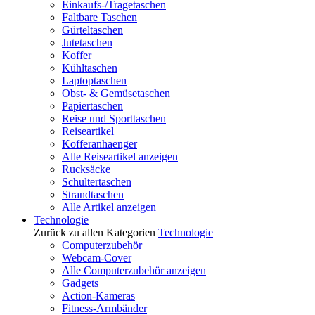
Einkaufs-/Tragetaschen
Faltbare Taschen
Gürteltaschen
Jutetaschen
Koffer
Kühltaschen
Laptoptaschen
Obst- & Gemüsetaschen
Papiertaschen
Reise und Sporttaschen
Reiseartikel
Kofferanhaenger
Alle Reiseartikel anzeigen
Rucksäcke
Schultertaschen
Strandtaschen
Alle Artikel anzeigen
Technologie
Zurück zu allen Kategorien
Technologie
Computerzubehör
Webcam-Cover
Alle Computerzubehör anzeigen
Gadgets
Action-Kameras
Fitness-Armbänder