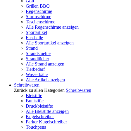
Golf
Grillen BBQ
Regenschirme
Sturmschirme
Taschenschirme
Alle Regenschirme anzeigen
Sportartikel
Fussballe
Alle Sportartikel anzeigen
Strand
Strandstuehle
Strandtücher
Alle Strand anzeigen
Tierbedarf
Wasserbälle
Alle Artikel anzeigen
Schreibwaren
Zurück zu allen Kategorien
Schreibwaren
Bleistifte
Buntstifte
Druckbleistifte
Alle Bleistifte anzeigen
Kugelschreiber
Parker Kugelschreiber
Touchpens