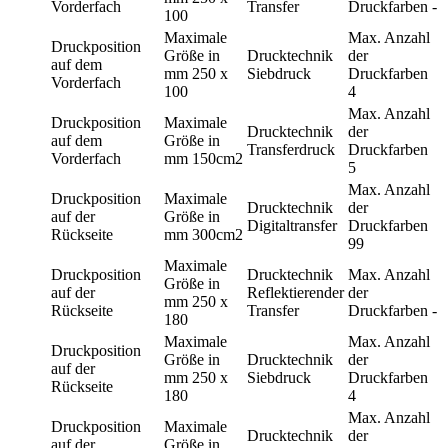
Vorderfach
Transfer
Druckfarben
-
100
Maximale
Max. Anzahl
Druckposition
Größe in
Drucktechnik
der
auf dem
mm
250 x
Siebdruck
Druckfarben
Vorderfach
100
4
Max. Anzahl
Druckposition
Maximale
Drucktechnik
der
auf dem
Größe in
Transferdruck
Druckfarben
Vorderfach
mm
150cm2
5
Max. Anzahl
Druckposition
Maximale
Drucktechnik
der
auf der
Größe in
Digitaltransfer
Druckfarben
Rückseite
mm
300cm2
99
Maximale
Druckposition
Drucktechnik
Max. Anzahl
Größe in
auf der
Reflektierender
der
mm
250 x
Rückseite
Transfer
Druckfarben
-
180
Maximale
Max. Anzahl
Druckposition
Größe in
Drucktechnik
der
auf der
mm
250 x
Siebdruck
Druckfarben
Rückseite
180
4
Max. Anzahl
Druckposition
Maximale
Drucktechnik
der
auf der
Größe in