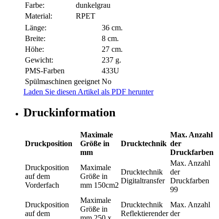
Farbe:
dunkelgrau
Material:
RPET
Länge:
36 cm.
Breite:
8 cm.
Höhe:
27 cm.
Gewicht:
237 g.
PMS-Farben
433U
Spülmaschinen geeignet
No
Laden Sie diesen Artikel als PDF herunter
Druckinformation
Maximale
Max. Anzahl
Druckposition
Größe in
Drucktechnik
der
mm
Druckfarben
Max. Anzahl
Druckposition
Maximale
Drucktechnik
der
auf dem
Größe in
Digitaltransfer
Druckfarben
Vorderfach
mm
150cm2
99
Maximale
Druckposition
Drucktechnik
Max. Anzahl
Größe in
auf dem
Reflektierender
der
mm
250 x