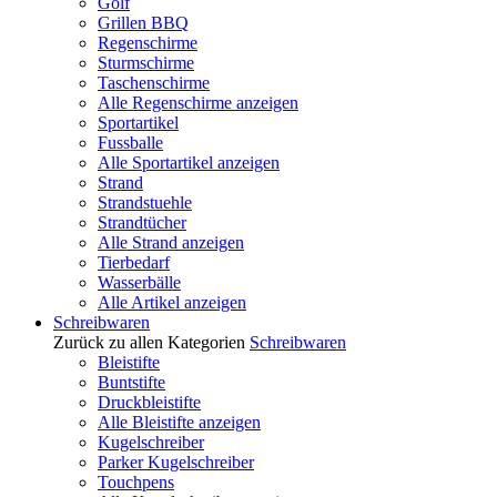
Golf
Grillen BBQ
Regenschirme
Sturmschirme
Taschenschirme
Alle Regenschirme anzeigen
Sportartikel
Fussballe
Alle Sportartikel anzeigen
Strand
Strandstuehle
Strandtücher
Alle Strand anzeigen
Tierbedarf
Wasserbälle
Alle Artikel anzeigen
Schreibwaren
Zurück zu allen Kategorien
Schreibwaren
Bleistifte
Buntstifte
Druckbleistifte
Alle Bleistifte anzeigen
Kugelschreiber
Parker Kugelschreiber
Touchpens