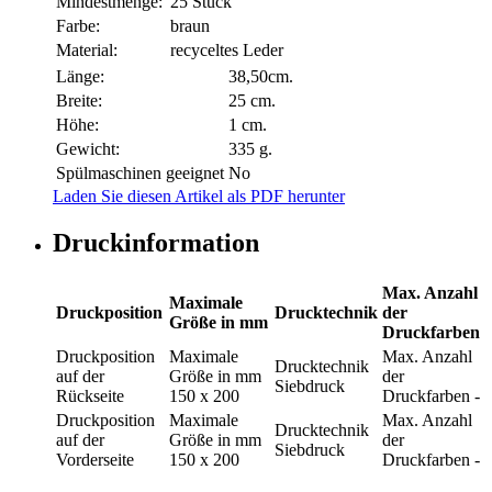
Mindestmenge:
25 Stück
Farbe:
braun
Material:
recyceltes Leder
Länge:
38,50cm.
Breite:
25 cm.
Höhe:
1 cm.
Gewicht:
335 g.
Spülmaschinen geeignet
No
Laden Sie diesen Artikel als PDF herunter
Druckinformation
Max. Anzahl
Maximale
Druckposition
Drucktechnik
der
Größe in mm
Druckfarben
Druckposition
Maximale
Max. Anzahl
Drucktechnik
auf der
Größe in mm
der
Siebdruck
Rückseite
150 x 200
Druckfarben
-
Druckposition
Maximale
Max. Anzahl
Drucktechnik
auf der
Größe in mm
der
Siebdruck
Vorderseite
150 x 200
Druckfarben
-