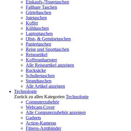
Einkaufs-/Tragetaschen
Faltbare Taschen
Gürteltaschen
Jutetaschen
Koffer
Kühltaschen
Laptoptaschen
Obst- & Gemüsetaschen
Papiertaschen
Reise und Sporttaschen
Reiseartikel
Kofferanhaenger
Alle Reiseartikel anzeigen
Rucksäcke
Schultertaschen
Strandtaschen
Alle Artikel anzeigen
Technologie
Zurück zu allen Kategorien
Technologie
Computerzubehör
Webcam-Cover
Alle Computerzubehör anzeigen
Gadgets
Action-Kameras
Fitness-Armbänder