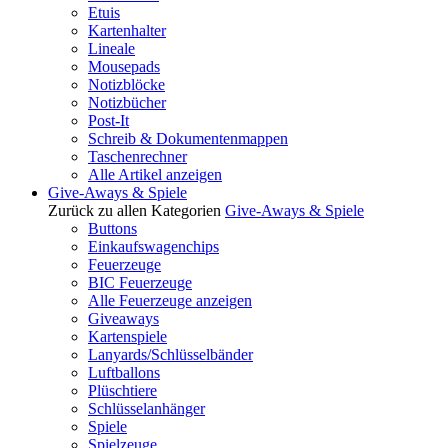
Etuis
Kartenhalter
Lineale
Mousepads
Notizblöcke
Notizbücher
Post-It
Schreib & Dokumentenmappen
Taschenrechner
Alle Artikel anzeigen
Give-Aways & Spiele
Zurück zu allen Kategorien
Give-Aways & Spiele
Buttons
Einkaufswagenchips
Feuerzeuge
BIC Feuerzeuge
Alle Feuerzeuge anzeigen
Giveaways
Kartenspiele
Lanyards/Schlüsselbänder
Luftballons
Plüschtiere
Schlüsselanhänger
Spiele
Spielzeuge