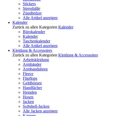
Stickers
Stressbälle
Zündhölzer
Alle Artikel anzeigen
Kalender
Zurück zu allen Kategorien
Kalender
Bürokalender
Kalender
Taschenkalender
Alle Artikel anzeigen
Kleidung & Accessoires
Zurück zu allen Kategorien
Kleidung & Accessoires
Arbeitskleidung
Armbänder
Armbanduhren
Fleece
Flipflops
Geldbörsen
Handfächer
Hemden
Hosen
Jacken
Softshell-Jacken
Alle Jacken anzeigen
Kappen