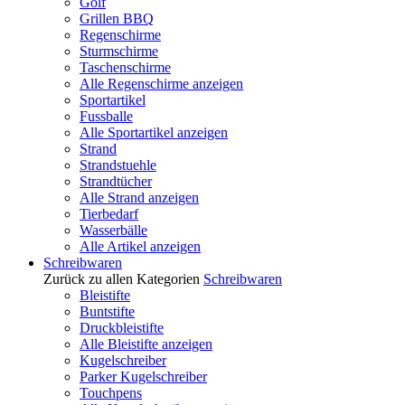
Golf
Grillen BBQ
Regenschirme
Sturmschirme
Taschenschirme
Alle Regenschirme anzeigen
Sportartikel
Fussballe
Alle Sportartikel anzeigen
Strand
Strandstuehle
Strandtücher
Alle Strand anzeigen
Tierbedarf
Wasserbälle
Alle Artikel anzeigen
Schreibwaren
Zurück zu allen Kategorien
Schreibwaren
Bleistifte
Buntstifte
Druckbleistifte
Alle Bleistifte anzeigen
Kugelschreiber
Parker Kugelschreiber
Touchpens