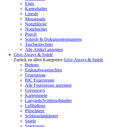
Etuis
Kartenhalter
Lineale
Mousepads
Notizblöcke
Notizbücher
Post-It
Schreib & Dokumentenmappen
Taschenrechner
Alle Artikel anzeigen
Give-Aways & Spiele
Zurück zu allen Kategorien
Give-Aways & Spiele
Buttons
Einkaufswagenchips
Feuerzeuge
BIC Feuerzeuge
Alle Feuerzeuge anzeigen
Giveaways
Kartenspiele
Lanyards/Schlüsselbänder
Luftballons
Plüschtiere
Schlüsselanhänger
Spiele
Spielzeuge