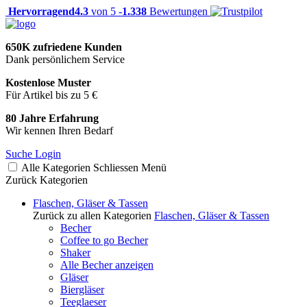
Hervorragend
4.3
von 5 -
1.338
Bewertungen
650K zufriedene Kunden
Dank persönlichem Service
Kostenlose Muster
Für Artikel bis zu 5 €
80 Jahre Erfahrung
Wir kennen Ihren Bedarf
Suche
Login
Alle Kategorien
Schliessen
Menü
Zurück
Kategorien
Flaschen, Gläser & Tassen
Zurück zu allen Kategorien
Flaschen, Gläser & Tassen
Becher
Coffee to go Becher
Shaker
Alle Becher anzeigen
Gläser
Biergläser
Teeglaeser