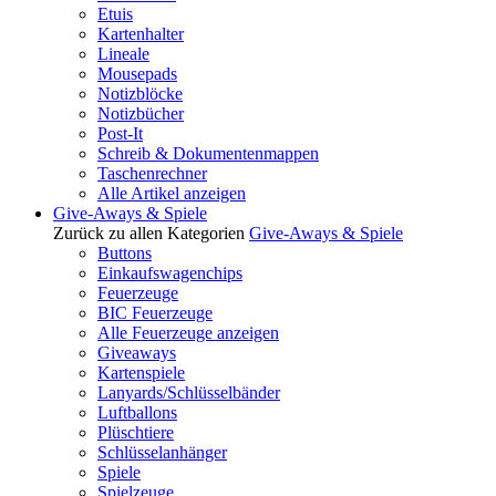
Etuis
Kartenhalter
Lineale
Mousepads
Notizblöcke
Notizbücher
Post-It
Schreib & Dokumentenmappen
Taschenrechner
Alle Artikel anzeigen
Give-Aways & Spiele
Zurück zu allen Kategorien
Give-Aways & Spiele
Buttons
Einkaufswagenchips
Feuerzeuge
BIC Feuerzeuge
Alle Feuerzeuge anzeigen
Giveaways
Kartenspiele
Lanyards/Schlüsselbänder
Luftballons
Plüschtiere
Schlüsselanhänger
Spiele
Spielzeuge