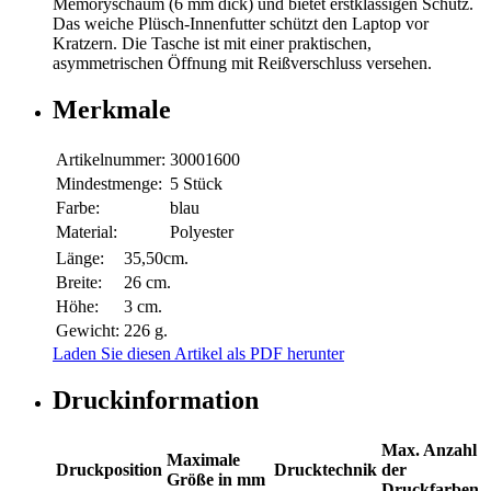
Memoryschaum (6 mm dick) und bietet erstklassigen Schutz.
Das weiche Plüsch-Innenfutter schützt den Laptop vor
Kratzern. Die Tasche ist mit einer praktischen,
asymmetrischen Öffnung mit Reißverschluss versehen.
Merkmale
Artikelnummer:
30001600
Mindestmenge:
5 Stück
Farbe:
blau
Material:
Polyester
Länge:
35,50cm.
Breite:
26 cm.
Höhe:
3 cm.
Gewicht:
226 g.
Laden Sie diesen Artikel als PDF herunter
Druckinformation
Max. Anzahl
Maximale
Druckposition
Drucktechnik
der
Größe in mm
Druckfarben