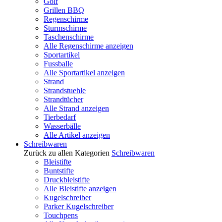
Golf
Grillen BBQ
Regenschirme
Sturmschirme
Taschenschirme
Alle Regenschirme anzeigen
Sportartikel
Fussballe
Alle Sportartikel anzeigen
Strand
Strandstuehle
Strandtücher
Alle Strand anzeigen
Tierbedarf
Wasserbälle
Alle Artikel anzeigen
Schreibwaren
Zurück zu allen Kategorien
Schreibwaren
Bleistifte
Buntstifte
Druckbleistifte
Alle Bleistifte anzeigen
Kugelschreiber
Parker Kugelschreiber
Touchpens