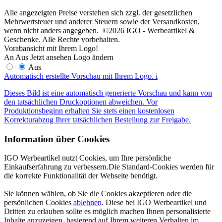
Alle angezeigten Preise verstehen sich zzgl. der gesetzlichen
Mehrwertsteuer und anderer Steuern sowie der Versandkosten,
wenn nicht anders angegeben. ©2026 IGO - Werbeartikel &
Geschenke. Alle Rechte vorbehalten.
Vorabansicht mit Ihrem Logo!
An
Aus
Jetzt ansehen
Logo ändern
Aus
Automatisch erstellte Vorschau mit Ihrem Logo.
i
Dieses Bild ist eine automatisch generierte Vorschau und kann von
den tatsächlichen Druckoptionen abweichen. Vor
Produktionsbeginn erhalten Sie stets einen kostenlosen
Korrekturabzug Ihrer tatsächlichen Bestellung zur Freigabe.
Information über Cookies
IGO Werbeartikel nutzt Cookies, um Ihre persönliche
Einkaufserfahrung zu verbessern.Die Standard-Cookies werden für
die korrekte Funktionalität der Webseite benötigt.
Sie können wählen, ob Sie die Cookies akzeptieren oder die
persönlichen Cookies
ablehnen
. Diese bei IGO Werbeartikel und
Dritten zu erlauben sollte es möglich machen Ihnen personalisierte
Inhalte anzuzeigen, basierend auf Ihrem weiteren Verhalten im