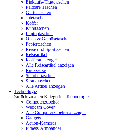
Einkaufs-/Tragetaschen
Faltbare Taschen
Gürteltaschen
Jutetaschen
Koffer
Kühltaschen
Laptoptaschen
Obst- & Gemüsetaschen
Papiertaschen
Reise und Sporttaschen
Reiseartikel
Kofferanhaenger
Alle Reiseartikel anzeigen
Rucksäcke
Schultertaschen
Strandtaschen
Alle Artikel anzeigen
Technologie
Zurück zu allen Kategorien
Technologie
Computerzubehör
Webcam-Cover
Alle Computerzubehör anzeigen
Gadgets
Action-Kameras
Fitness-Armbänder