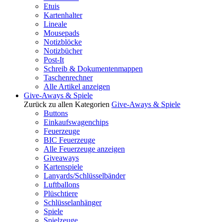
Etuis
Kartenhalter
Lineale
Mousepads
Notizblöcke
Notizbücher
Post-It
Schreib & Dokumentenmappen
Taschenrechner
Alle Artikel anzeigen
Give-Aways & Spiele
Zurück zu allen Kategorien
Give-Aways & Spiele
Buttons
Einkaufswagenchips
Feuerzeuge
BIC Feuerzeuge
Alle Feuerzeuge anzeigen
Giveaways
Kartenspiele
Lanyards/Schlüsselbänder
Luftballons
Plüschtiere
Schlüsselanhänger
Spiele
Spielzeuge