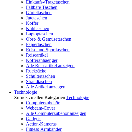
Einkaufs-/Tragetaschen
Faltbare Taschen
Gürteltaschen
Jutetaschen
Koffer
Kühltaschen
Laptoptaschen
Obst- & Gemüsetaschen
Papiertaschen
Reise und Sporttaschen
Reiseartikel
Kofferanhaenger
Alle Reiseartikel anzeigen
Rucksäcke
Schultertaschen
Strandtaschen
Alle Artikel anzeigen
Technologie
Zurück zu allen Kategorien
Technologie
Computerzubehör
Webcam-Cover
Alle Computerzubehör anzeigen
Gadgets
Action-Kameras
Fitness-Armbänder