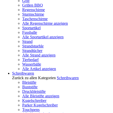
Golf
Grillen BBQ
Regenschirme
Sturmschirme
Taschenschirme
Alle Regenschirme anzeigen
Sportartikel
Fussballe
Alle Sportartikel anzeigen
Strand
Strandstuehle
Strandtücher
Alle Strand anzeigen
Tierbedarf
Wasserbälle
Alle Artikel anzeigen
Schreibwaren
Zurück zu allen Kategorien
Schreibwaren
Bleistifte
Buntstifte
Druckbleistifte
Alle Bleistifte anzeigen
Kugelschreiber
Parker Kugelschreiber
Touchpens