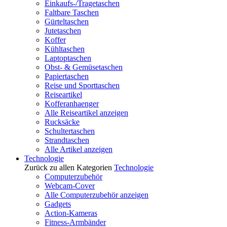
Einkaufs-/Tragetaschen
Faltbare Taschen
Gürteltaschen
Jutetaschen
Koffer
Kühltaschen
Laptoptaschen
Obst- & Gemüsetaschen
Papiertaschen
Reise und Sporttaschen
Reiseartikel
Kofferanhaenger
Alle Reiseartikel anzeigen
Rucksäcke
Schultertaschen
Strandtaschen
Alle Artikel anzeigen
Technologie
Zurück zu allen Kategorien
Technologie
Computerzubehör
Webcam-Cover
Alle Computerzubehör anzeigen
Gadgets
Action-Kameras
Fitness-Armbänder