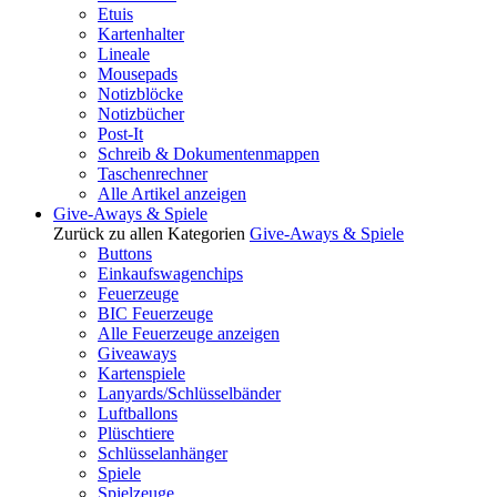
Etuis
Kartenhalter
Lineale
Mousepads
Notizblöcke
Notizbücher
Post-It
Schreib & Dokumentenmappen
Taschenrechner
Alle Artikel anzeigen
Give-Aways & Spiele
Zurück zu allen Kategorien
Give-Aways & Spiele
Buttons
Einkaufswagenchips
Feuerzeuge
BIC Feuerzeuge
Alle Feuerzeuge anzeigen
Giveaways
Kartenspiele
Lanyards/Schlüsselbänder
Luftballons
Plüschtiere
Schlüsselanhänger
Spiele
Spielzeuge