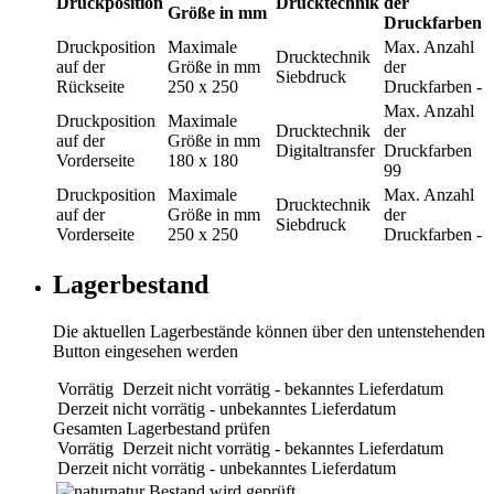
Druckposition
Drucktechnik
der
Größe in mm
Druckfarben
Druckposition
Maximale
Max. Anzahl
Drucktechnik
auf der
Größe in mm
der
Siebdruck
Rückseite
250 x 250
Druckfarben
-
Max. Anzahl
Druckposition
Maximale
Drucktechnik
der
auf der
Größe in mm
Digitaltransfer
Druckfarben
Vorderseite
180 x 180
99
Druckposition
Maximale
Max. Anzahl
Drucktechnik
auf der
Größe in mm
der
Siebdruck
Vorderseite
250 x 250
Druckfarben
-
Lagerbestand
Die aktuellen Lagerbestände können über den untenstehenden
Button eingesehen werden
Vorrätig
Derzeit nicht vorrätig - bekanntes Lieferdatum
Derzeit nicht vorrätig - unbekanntes Lieferdatum
Gesamten Lagerbestand prüfen
Vorrätig
Derzeit nicht vorrätig - bekanntes Lieferdatum
Derzeit nicht vorrätig - unbekanntes Lieferdatum
natur
Bestand wird geprüft