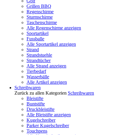
Golf
Grillen BBQ
Regenschirme
Sturmschirme
Taschenschirme
Alle Regenschirme anzeigen
Sportartikel
Fussballe
Alle Sportartikel anzeigen
Strand
Strandstuehle
Strandtücher
Alle Strand anzeigen
Tierbedarf
Wasserbälle
Alle Artikel anzeigen
Schreibwaren
Zurück zu allen Kategorien
Schreibwaren
Bleistifte
Buntstifte
Druckbleistifte
Alle Bleistifte anzeigen
Kugelschreiber
Parker Kugelschreiber
Touchpens