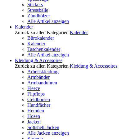
Stickers
Stressbälle
Zündhölzer
Alle Artikel anzeigen
Kalender
Zurück zu allen Kategorien
Kalender
Bürokalender
Kalender
Taschenkalender
Alle Artikel anzeigen
Kleidung & Accessoires
Zurück zu allen Kategorien
Kleidung & Accessoires
Arbeitskleidung
Armbänder
Armbanduhren
Fleece
Flipflops
Geldbörsen
Handfächer
Hemden
Hosen
Jacken
Softshell-Jacken
Alle Jacken anzeigen
Kappen