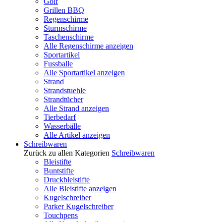
Golf
Grillen BBQ
Regenschirme
Sturmschirme
Taschenschirme
Alle Regenschirme anzeigen
Sportartikel
Fussballe
Alle Sportartikel anzeigen
Strand
Strandstuehle
Strandtücher
Alle Strand anzeigen
Tierbedarf
Wasserbälle
Alle Artikel anzeigen
Schreibwaren
Zurück zu allen Kategorien
Schreibwaren
Bleistifte
Buntstifte
Druckbleistifte
Alle Bleistifte anzeigen
Kugelschreiber
Parker Kugelschreiber
Touchpens