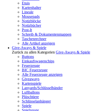
Etuis
Kartenhalter
Lineale
Mousepads
Notizblöcke
Notizbücher
Post-It
Schreib & Dokumentenmappen
Taschenrechner
Alle Artikel anzeigen
Give-Aways & Spiele
Zurück zu allen Kategorien
Give-Aways & Spiele
Buttons
Einkaufswagenchips
Feuerzeuge
BIC Feuerzeuge
Alle Feuerzeuge anzeigen
Giveaways
Kartenspiele
Lanyards/Schlüsselbänder
Luftballons
Plüschtiere
Schlüsselanhänger
Spiele
Spielzeuge