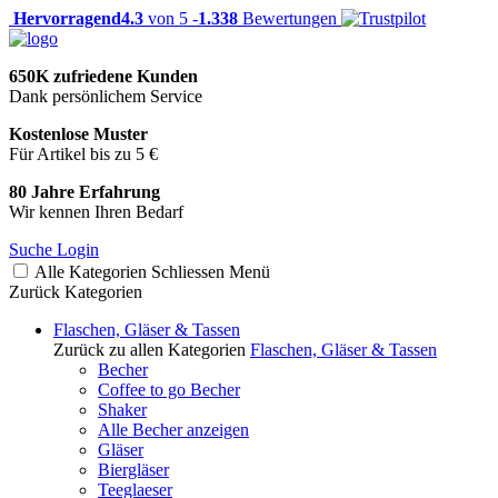
Hervorragend
4.3
von 5 -
1.338
Bewertungen
650K zufriedene Kunden
Dank persönlichem Service
Kostenlose Muster
Für Artikel bis zu 5 €
80 Jahre Erfahrung
Wir kennen Ihren Bedarf
Suche
Login
Alle Kategorien
Schliessen
Menü
Zurück
Kategorien
Flaschen, Gläser & Tassen
Zurück zu allen Kategorien
Flaschen, Gläser & Tassen
Becher
Coffee to go Becher
Shaker
Alle Becher anzeigen
Gläser
Biergläser
Teeglaeser