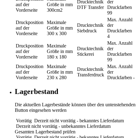
Drucktechnik
der
auf der
Größe in mm
DTF Transfer
Druckfarben
Vorderseite
300cm2
99
Max. Anzahl
Druckposition
Maximale
Drucktechnik
der
auf der
Größe in mm
Siebdruck
Druckfarben
Vorderseite
300 x 300
4
Max. Anzahl
Druckposition
Maximale
Drucktechnik
der
auf der
Größe in mm
Stickerei
Druckfarben
Vorderseite
180 x 180
99
Druckposition
Maximale
Max. Anzahl
Drucktechnik
auf der
Größe in mm
der
Transferdruck
Vorderseite
230 x 280
Druckfarben
-
Lagerbestand
Die aktuellen Lagerbestände können über den untenstehenden
Button eingesehen werden
Vorrätig
Derzeit nicht vorrätig - bekanntes Lieferdatum
Derzeit nicht vorrätig - unbekanntes Lieferdatum
Gesamten Lagerbestand prüfen
Vorrätig
Derzeit nicht vorrätig - bekanntes Lieferdatum