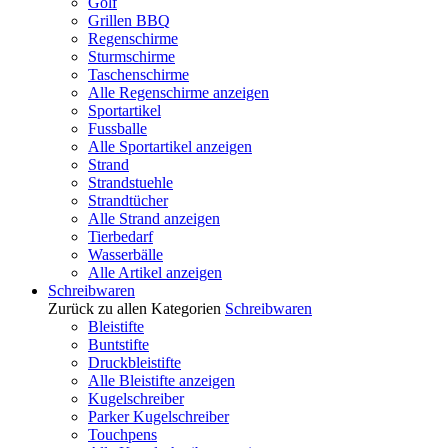
Golf
Grillen BBQ
Regenschirme
Sturmschirme
Taschenschirme
Alle Regenschirme anzeigen
Sportartikel
Fussballe
Alle Sportartikel anzeigen
Strand
Strandstuehle
Strandtücher
Alle Strand anzeigen
Tierbedarf
Wasserbälle
Alle Artikel anzeigen
Schreibwaren
Zurück zu allen Kategorien
Schreibwaren
Bleistifte
Buntstifte
Druckbleistifte
Alle Bleistifte anzeigen
Kugelschreiber
Parker Kugelschreiber
Touchpens