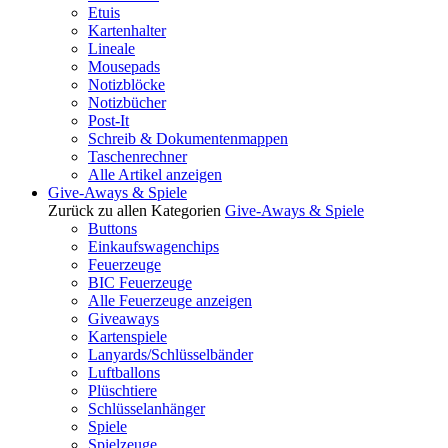
Etuis
Kartenhalter
Lineale
Mousepads
Notizblöcke
Notizbücher
Post-It
Schreib & Dokumentenmappen
Taschenrechner
Alle Artikel anzeigen
Give-Aways & Spiele
Zurück zu allen Kategorien
Give-Aways & Spiele
Buttons
Einkaufswagenchips
Feuerzeuge
BIC Feuerzeuge
Alle Feuerzeuge anzeigen
Giveaways
Kartenspiele
Lanyards/Schlüsselbänder
Luftballons
Plüschtiere
Schlüsselanhänger
Spiele
Spielzeuge