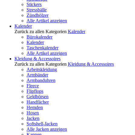
Stickers
Stressbälle
Zündhölzer
Alle Artikel anzeigen
Kalender
Zurück zu allen Kategorien
Kalender
Bürokalender
Kalender
Taschenkalender
Alle Artikel anzeigen
Kleidung & Accessoires
Zurück zu allen Kategorien
Kleidung & Accessoires
Arbeitskleidung
Armbänder
Armbanduhren
Fleece
Flipflops
Geldbörsen
Handfächer
Hemden
Hosen
Jacken
Softshell-Jacken
Alle Jacken anzeigen
Kappen