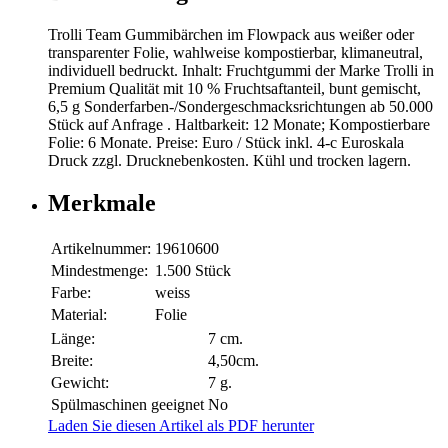
Trolli Team Gummibärchen im Flowpack aus weißer oder
transparenter Folie, wahlweise kompostierbar, klimaneutral,
individuell bedruckt. Inhalt: Fruchtgummi der Marke Trolli in
Premium Qualität mit 10 % Fruchtsaftanteil, bunt gemischt,
6,5 g Sonderfarben-/Sondergeschmacksrichtungen ab 50.000
Stück auf Anfrage . Haltbarkeit: 12 Monate; Kompostierbare
Folie: 6 Monate. Preise: Euro / Stück inkl. 4-c Euroskala
Druck zzgl. Drucknebenkosten. Kühl und trocken lagern.
Merkmale
Artikelnummer:
19610600
Mindestmenge:
1.500 Stück
Farbe:
weiss
Material:
Folie
Länge:
7 cm.
Breite:
4,50cm.
Gewicht:
7 g.
Spülmaschinen geeignet
No
Laden Sie diesen Artikel als PDF herunter