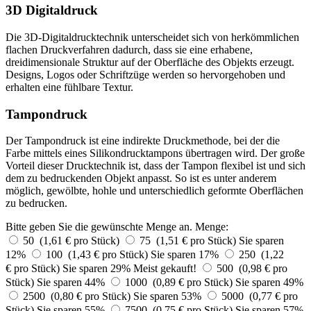
3D Digitaldruck
Die 3D-Digitaldrucktechnik unterscheidet sich von herkömmlichen
flachen Druckverfahren dadurch, dass sie eine erhabene,
dreidimensionale Struktur auf der Oberfläche des Objekts erzeugt.
Designs, Logos oder Schriftzüge werden so hervorgehoben und
erhalten eine fühlbare Textur.
Tampondruck
Der Tampondruck ist eine indirekte Druckmethode, bei der die
Farbe mittels eines Silikondrucktampons übertragen wird. Der große
Vorteil dieser Drucktechnik ist, dass der Tampon flexibel ist und sich
dem zu bedruckenden Objekt anpasst. So ist es unter anderem
möglich, gewölbte, hohle und unterschiedlich geformte Oberflächen
zu bedrucken.
Bitte geben Sie die gewünschte Menge an.
Menge:
50 (1,61 € pro Stück)
75 (1,51 € pro Stück)
Sie sparen
12%
100 (1,43 € pro Stück)
Sie sparen 17%
250 (1,22
€ pro Stück)
Sie sparen 29%
Meist gekauft!
500 (0,98 € pro
Stück)
Sie sparen 44%
1000 (0,89 € pro Stück)
Sie sparen 49%
2500 (0,80 € pro Stück)
Sie sparen 53%
5000 (0,77 € pro
Stück)
Sie sparen 55%
7500 (0,75 € pro Stück)
Sie sparen 57%