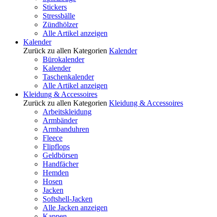
Stickers
Stressbälle
Zündhölzer
Alle Artikel anzeigen
Kalender
Zurück zu allen Kategorien
Kalender
Bürokalender
Kalender
Taschenkalender
Alle Artikel anzeigen
Kleidung & Accessoires
Zurück zu allen Kategorien
Kleidung & Accessoires
Arbeitskleidung
Armbänder
Armbanduhren
Fleece
Flipflops
Geldbörsen
Handfächer
Hemden
Hosen
Jacken
Softshell-Jacken
Alle Jacken anzeigen
Kappen