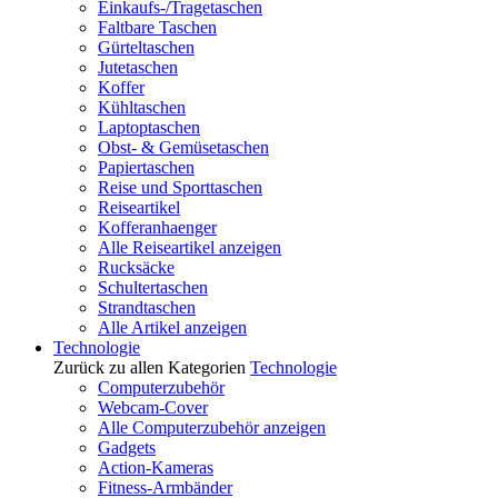
Einkaufs-/Tragetaschen
Faltbare Taschen
Gürteltaschen
Jutetaschen
Koffer
Kühltaschen
Laptoptaschen
Obst- & Gemüsetaschen
Papiertaschen
Reise und Sporttaschen
Reiseartikel
Kofferanhaenger
Alle Reiseartikel anzeigen
Rucksäcke
Schultertaschen
Strandtaschen
Alle Artikel anzeigen
Technologie
Zurück zu allen Kategorien
Technologie
Computerzubehör
Webcam-Cover
Alle Computerzubehör anzeigen
Gadgets
Action-Kameras
Fitness-Armbänder