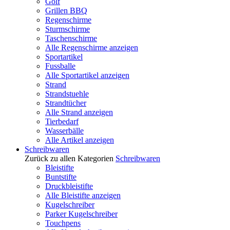
Golf
Grillen BBQ
Regenschirme
Sturmschirme
Taschenschirme
Alle Regenschirme anzeigen
Sportartikel
Fussballe
Alle Sportartikel anzeigen
Strand
Strandstuehle
Strandtücher
Alle Strand anzeigen
Tierbedarf
Wasserbälle
Alle Artikel anzeigen
Schreibwaren
Zurück zu allen Kategorien
Schreibwaren
Bleistifte
Buntstifte
Druckbleistifte
Alle Bleistifte anzeigen
Kugelschreiber
Parker Kugelschreiber
Touchpens