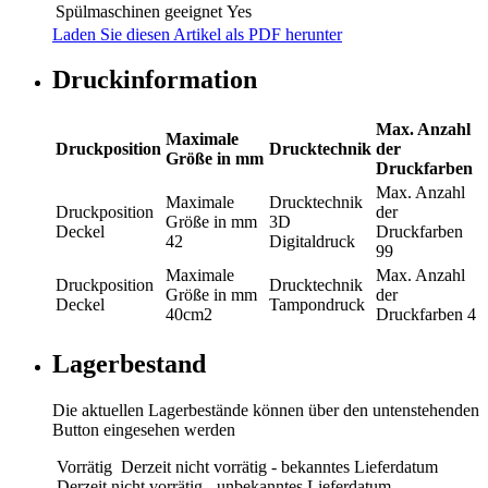
Spülmaschinen geeignet
Yes
Laden Sie diesen Artikel als PDF herunter
Druckinformation
Max. Anzahl
Maximale
Druckposition
Drucktechnik
der
Größe in mm
Druckfarben
Max. Anzahl
Maximale
Drucktechnik
Druckposition
der
Größe in mm
3D
Deckel
Druckfarben
42
Digitaldruck
99
Maximale
Max. Anzahl
Druckposition
Drucktechnik
Größe in mm
der
Deckel
Tampondruck
40cm2
Druckfarben
4
Lagerbestand
Die aktuellen Lagerbestände können über den untenstehenden
Button eingesehen werden
Vorrätig
Derzeit nicht vorrätig - bekanntes Lieferdatum
Derzeit nicht vorrätig - unbekanntes Lieferdatum