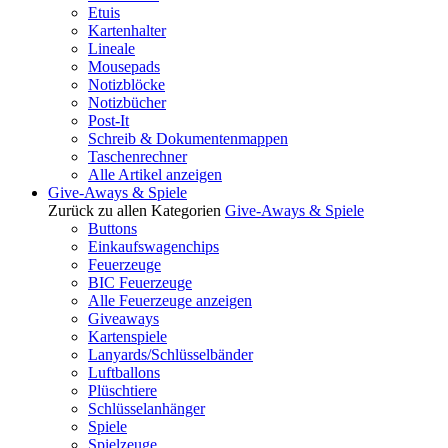
Etuis
Kartenhalter
Lineale
Mousepads
Notizblöcke
Notizbücher
Post-It
Schreib & Dokumentenmappen
Taschenrechner
Alle Artikel anzeigen
Give-Aways & Spiele
Zurück zu allen Kategorien
Give-Aways & Spiele
Buttons
Einkaufswagenchips
Feuerzeuge
BIC Feuerzeuge
Alle Feuerzeuge anzeigen
Giveaways
Kartenspiele
Lanyards/Schlüsselbänder
Luftballons
Plüschtiere
Schlüsselanhänger
Spiele
Spielzeuge