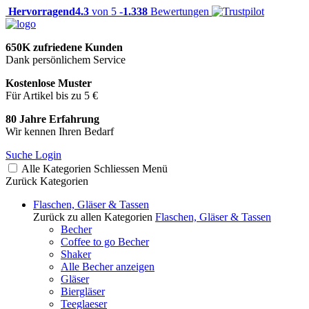
Hervorragend
4.3
von 5 -
1.338
Bewertungen
650K zufriedene Kunden
Dank persönlichem Service
Kostenlose Muster
Für Artikel bis zu 5 €
80 Jahre Erfahrung
Wir kennen Ihren Bedarf
Suche
Login
Alle Kategorien
Schliessen
Menü
Zurück
Kategorien
Flaschen, Gläser & Tassen
Zurück zu allen Kategorien
Flaschen, Gläser & Tassen
Becher
Coffee to go Becher
Shaker
Alle Becher anzeigen
Gläser
Biergläser
Teeglaeser