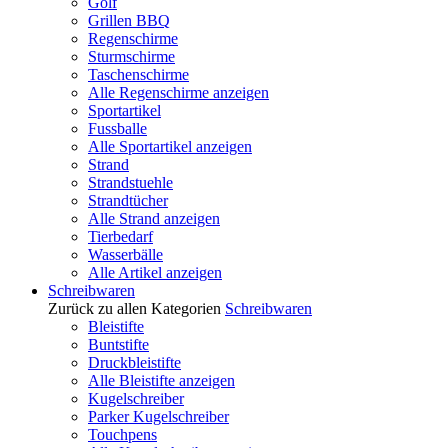
Golf
Grillen BBQ
Regenschirme
Sturmschirme
Taschenschirme
Alle Regenschirme anzeigen
Sportartikel
Fussballe
Alle Sportartikel anzeigen
Strand
Strandstuehle
Strandtücher
Alle Strand anzeigen
Tierbedarf
Wasserbälle
Alle Artikel anzeigen
Schreibwaren
Zurück zu allen Kategorien
Schreibwaren
Bleistifte
Buntstifte
Druckbleistifte
Alle Bleistifte anzeigen
Kugelschreiber
Parker Kugelschreiber
Touchpens