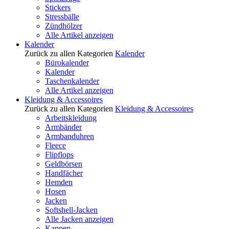
Stickers
Stressbälle
Zündhölzer
Alle Artikel anzeigen
Kalender
Zurück zu allen Kategorien
Kalender
Bürokalender
Kalender
Taschenkalender
Alle Artikel anzeigen
Kleidung & Accessoires
Zurück zu allen Kategorien
Kleidung & Accessoires
Arbeitskleidung
Armbänder
Armbanduhren
Fleece
Flipflops
Geldbörsen
Handfächer
Hemden
Hosen
Jacken
Softshell-Jacken
Alle Jacken anzeigen
Kappen