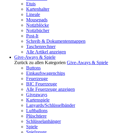
Etuis
Kartenhalter
Lineale
Mousepads
Notizblöcke
Notizbücher
Post-It
Schreib & Dokumentenmappen
Taschenrechner
Alle Artikel anzeigen
Give-Aways & Spiele
Zurück zu allen Kategorien
Give-Aways & Spiele
Buttons
Einkaufswagenchips
Feuerzeuge
BIC Feuerzeuge
Alle Feuerzeuge anzeigen
Giveaways
Kartenspiele
Lanyards/Schlüsselbänder
Luftballons
Plüschtiere
Schlüsselanhänger
Spiele
Spielzeuge