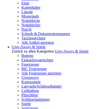
Etuis
Kartenhalter
Lineale
Mousepads
Notizblöcke
Notizbücher
Post-It
Schreib & Dokumentenmappen
Taschenrechner
Alle Artikel anzeigen
Give-Aways & Spiele
Zurück zu allen Kategorien
Give-Aways & Spiele
Buttons
Einkaufswagenchips
Feuerzeuge
BIC Feuerzeuge
Alle Feuerzeuge anzeigen
Giveaways
Kartenspiele
Lanyards/Schlüsselbänder
Luftballons
Plüschtiere
Schlüsselanhänger
Spiele
Spielzeuge