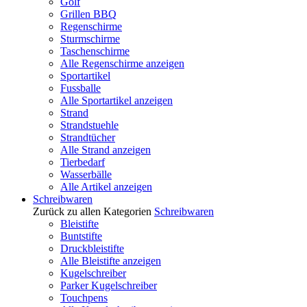
Golf
Grillen BBQ
Regenschirme
Sturmschirme
Taschenschirme
Alle Regenschirme anzeigen
Sportartikel
Fussballe
Alle Sportartikel anzeigen
Strand
Strandstuehle
Strandtücher
Alle Strand anzeigen
Tierbedarf
Wasserbälle
Alle Artikel anzeigen
Schreibwaren
Zurück zu allen Kategorien
Schreibwaren
Bleistifte
Buntstifte
Druckbleistifte
Alle Bleistifte anzeigen
Kugelschreiber
Parker Kugelschreiber
Touchpens