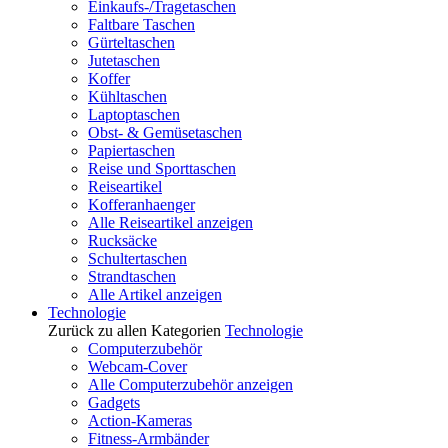
Einkaufs-/Tragetaschen
Faltbare Taschen
Gürteltaschen
Jutetaschen
Koffer
Kühltaschen
Laptoptaschen
Obst- & Gemüsetaschen
Papiertaschen
Reise und Sporttaschen
Reiseartikel
Kofferanhaenger
Alle Reiseartikel anzeigen
Rucksäcke
Schultertaschen
Strandtaschen
Alle Artikel anzeigen
Technologie
Zurück zu allen Kategorien
Technologie
Computerzubehör
Webcam-Cover
Alle Computerzubehör anzeigen
Gadgets
Action-Kameras
Fitness-Armbänder