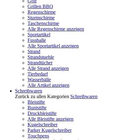
Golf
Grillen BBQ
Regenschirme
Sturmschirme
Taschenschirme
Alle Regenschirme anzeigen
Sportartikel
Fussballe
Alle Sportartikel anzeigen
Strand
Strandstuehle
Strandtücher
Alle Strand anzeigen
Tierbedarf
Wasserbälle
Alle Artikel anzeigen
Schreibwaren
Zurück zu allen Kategorien
Schreibwaren
Bleistifte
Buntstifte
Druckbleistifte
Alle Bleistifte anzeigen
Kugelschreiber
Parker Kugelschreiber
Touchpens