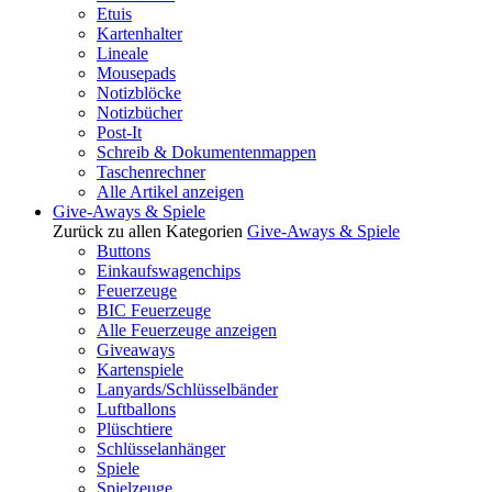
Etuis
Kartenhalter
Lineale
Mousepads
Notizblöcke
Notizbücher
Post-It
Schreib & Dokumentenmappen
Taschenrechner
Alle Artikel anzeigen
Give-Aways & Spiele
Zurück zu allen Kategorien
Give-Aways & Spiele
Buttons
Einkaufswagenchips
Feuerzeuge
BIC Feuerzeuge
Alle Feuerzeuge anzeigen
Giveaways
Kartenspiele
Lanyards/Schlüsselbänder
Luftballons
Plüschtiere
Schlüsselanhänger
Spiele
Spielzeuge