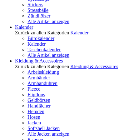
Stickers
Stressbälle
Zündhölzer
Alle Artikel anzeigen
Kalender
Zurück zu allen Kategorien
Kalender
Bürokalender
Kalender
Taschenkalender
Alle Artikel anzeigen
Kleidung & Accessoires
Zurück zu allen Kategorien
Kleidung & Accessoires
Arbeitskleidung
Armbänder
Armbanduhren
Fleece
Flipflops
Geldbörsen
Handfächer
Hemden
Hosen
Jacken
Softshell-Jacken
Alle Jacken anzeigen
Kappen