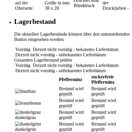
Drucktechnik
auf der
Größe in mm
der
Blinddruck
Oberseite
38 x 28
Druckfarben
-
Lagerbestand
Die aktuellen Lagerbestände können über den untenstehenden
Button eingesehen werden
Vorrätig
Derzeit nicht vorrätig - bekanntes Lieferdatum
Derzeit nicht vorrätig - unbekanntes Lieferdatum
Gesamten Lagerbestand prüfen
Vorrätig
Derzeit nicht vorrätig - bekanntes Lieferdatum
Derzeit nicht vorrätig - unbekanntes Lieferdatum
zuckerfreie
Pfefferminz
Pfefferminz
Bestand wird
Bestand wird
blau
geprüft
geprüft
Bestand wird
Bestand wird
braun
geprüft
geprüft
Bestand wird
Bestand wird
dunkelgrau
geprüft
geprüft
Bestand wird
Bestand wird
dunkelgrün
geprüft
geprüft