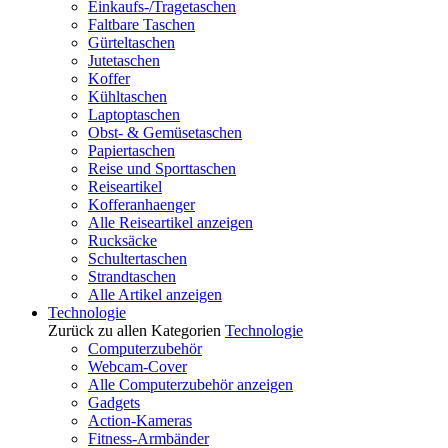
Einkaufs-/Tragetaschen
Faltbare Taschen
Gürteltaschen
Jutetaschen
Koffer
Kühltaschen
Laptoptaschen
Obst- & Gemüsetaschen
Papiertaschen
Reise und Sporttaschen
Reiseartikel
Kofferanhaenger
Alle Reiseartikel anzeigen
Rucksäcke
Schultertaschen
Strandtaschen
Alle Artikel anzeigen
Technologie
Zurück zu allen Kategorien
Technologie
Computerzubehör
Webcam-Cover
Alle Computerzubehör anzeigen
Gadgets
Action-Kameras
Fitness-Armbänder