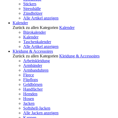
Stickers
Stressbälle
Zündhölzer
Alle Artikel anzeigen
Kalender
Zurück zu allen Kategorien
Kalender
Bürokalender
Kalender
Taschenkalender
Alle Artikel anzeigen
Kleidung & Accessoires
Zurück zu allen Kategorien
Kleidung & Accessoires
Arbeitskleidung
Armbänder
Armbanduhren
Fleece
Flipflops
Geldbörsen
Handfächer
Hemden
Hosen
Jacken
Softshell-Jacken
Alle Jacken anzeigen
Kappen