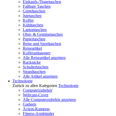
Einkaufs-/Tragetaschen
Faltbare Taschen
Gürteltaschen
Jutetaschen
Koffer
Kühltaschen
Laptoptaschen
Obst- & Gemüsetaschen
Papiertaschen
Reise und Sporttaschen
Reiseartikel
Kofferanhaenger
Alle Reiseartikel anzeigen
Rucksäcke
Schultertaschen
Strandtaschen
Alle Artikel anzeigen
Technologie
Zurück zu allen Kategorien
Technologie
Computerzubehör
Webcam-Cover
Alle Computerzubehör anzeigen
Gadgets
Action-Kameras
Fitness-Armbänder