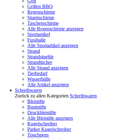
Golf
Grillen BBQ
Regenschirme
Sturmschirme
Taschenschirme
Alle Regenschirme anzeigen
Sportartikel
Fussballe
Alle Sportartikel anzeigen
Strand
Strandstuehle
Strandtücher
Alle Strand anzeigen
Tierbedarf
Wasserbälle
Alle Artikel anzeigen
Schreibwaren
Zurück zu allen Kategorien
Schreibwaren
Bleistifte
Buntstifte
Druckbleistifte
Alle Bleistifte anzeigen
Kugelschreiber
Parker Kugelschreiber
Touchpens