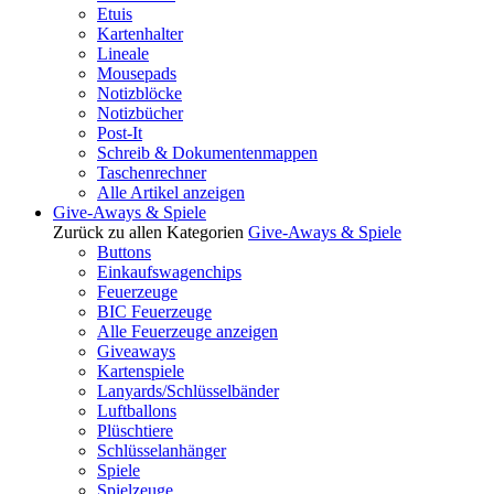
Etuis
Kartenhalter
Lineale
Mousepads
Notizblöcke
Notizbücher
Post-It
Schreib & Dokumentenmappen
Taschenrechner
Alle Artikel anzeigen
Give-Aways & Spiele
Zurück zu allen Kategorien
Give-Aways & Spiele
Buttons
Einkaufswagenchips
Feuerzeuge
BIC Feuerzeuge
Alle Feuerzeuge anzeigen
Giveaways
Kartenspiele
Lanyards/Schlüsselbänder
Luftballons
Plüschtiere
Schlüsselanhänger
Spiele
Spielzeuge