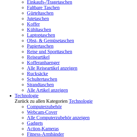
Einkaufs-/Tragetaschen
Faltbare Taschen
Gürteltaschen
Jutetaschen
Koffer
Kühltaschen
Laptoptaschen
Obst- & Gemüsetaschen
Papiertaschen
Reise und Sporttaschen
Reiseartikel
Kofferanhaenger
Alle Reiseartikel anzeigen
Rucksäcke
Schultertaschen
Strandtaschen
Alle Artikel anzeigen
Technologie
Zurück zu allen Kategorien
Technologie
Computerzubehör
Webcam-Cover
Alle Computerzubehör anzeigen
Gadgets
Action-Kameras
Fitness-Armbänder