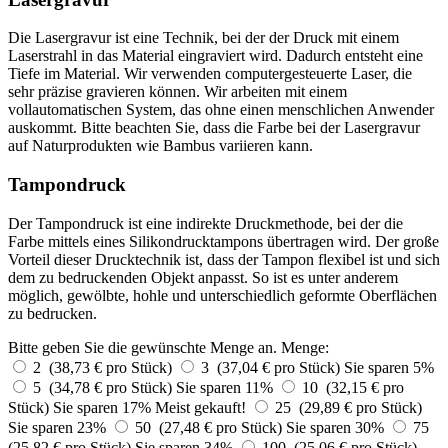
Die Lasergravur ist eine Technik, bei der der Druck mit einem
Laserstrahl in das Material eingraviert wird. Dadurch entsteht eine
Tiefe im Material. Wir verwenden computergesteuerte Laser, die
sehr präzise gravieren können. Wir arbeiten mit einem
vollautomatischen System, das ohne einen menschlichen Anwender
auskommt. Bitte beachten Sie, dass die Farbe bei der Lasergravur
auf Naturprodukten wie Bambus variieren kann.
Tampondruck
Der Tampondruck ist eine indirekte Druckmethode, bei der die
Farbe mittels eines Silikondrucktampons übertragen wird. Der große
Vorteil dieser Drucktechnik ist, dass der Tampon flexibel ist und sich
dem zu bedruckenden Objekt anpasst. So ist es unter anderem
möglich, gewölbte, hohle und unterschiedlich geformte Oberflächen
zu bedrucken.
Bitte geben Sie die gewünschte Menge an.
Menge:
2 (38,73 € pro Stück)
3 (37,04 € pro Stück)
Sie sparen 5%
5 (34,78 € pro Stück)
Sie sparen 11%
10 (32,15 € pro
Stück)
Sie sparen 17%
Meist gekauft!
25 (29,89 € pro Stück)
Sie sparen 23%
50 (27,48 € pro Stück)
Sie sparen 30%
75
(25,82 € pro Stück)
Sie sparen 34%
100 (25,06 € pro Stück)