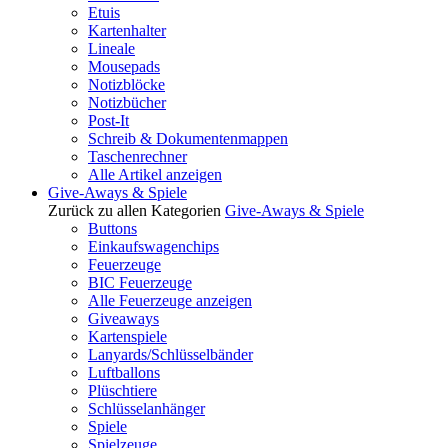
Etuis
Kartenhalter
Lineale
Mousepads
Notizblöcke
Notizbücher
Post-It
Schreib & Dokumentenmappen
Taschenrechner
Alle Artikel anzeigen
Give-Aways & Spiele
Zurück zu allen Kategorien
Give-Aways & Spiele
Buttons
Einkaufswagenchips
Feuerzeuge
BIC Feuerzeuge
Alle Feuerzeuge anzeigen
Giveaways
Kartenspiele
Lanyards/Schlüsselbänder
Luftballons
Plüschtiere
Schlüsselanhänger
Spiele
Spielzeuge