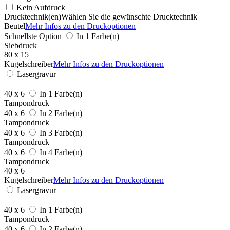
Kein Aufdruck
Drucktechnik(en)
Wählen Sie die gewünschte Drucktechnik
Beutel
Mehr Infos zu den Druckoptionen
Schnellste Option
In 1 Farbe(n)
Siebdruck
80 x 15
Kugelschreiber
Mehr Infos zu den Druckoptionen
Lasergravur
40 x 6
In 1 Farbe(n)
Tampondruck
40 x 6
In 2 Farbe(n)
Tampondruck
40 x 6
In 3 Farbe(n)
Tampondruck
40 x 6
In 4 Farbe(n)
Tampondruck
40 x 6
Kugelschreiber
Mehr Infos zu den Druckoptionen
Lasergravur
40 x 6
In 1 Farbe(n)
Tampondruck
40 x 6
In 2 Farbe(n)