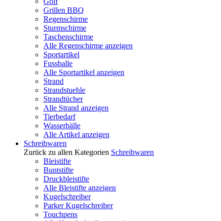
Golf
Grillen BBQ
Regenschirme
Sturmschirme
Taschenschirme
Alle Regenschirme anzeigen
Sportartikel
Fussballe
Alle Sportartikel anzeigen
Strand
Strandstuehle
Strandtücher
Alle Strand anzeigen
Tierbedarf
Wasserbälle
Alle Artikel anzeigen
Schreibwaren
Zurück zu allen Kategorien
Schreibwaren
Bleistifte
Buntstifte
Druckbleistifte
Alle Bleistifte anzeigen
Kugelschreiber
Parker Kugelschreiber
Touchpens