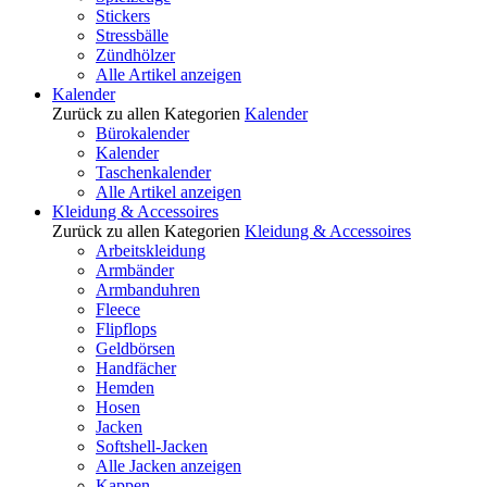
Stickers
Stressbälle
Zündhölzer
Alle Artikel anzeigen
Kalender
Zurück zu allen Kategorien
Kalender
Bürokalender
Kalender
Taschenkalender
Alle Artikel anzeigen
Kleidung & Accessoires
Zurück zu allen Kategorien
Kleidung & Accessoires
Arbeitskleidung
Armbänder
Armbanduhren
Fleece
Flipflops
Geldbörsen
Handfächer
Hemden
Hosen
Jacken
Softshell-Jacken
Alle Jacken anzeigen
Kappen