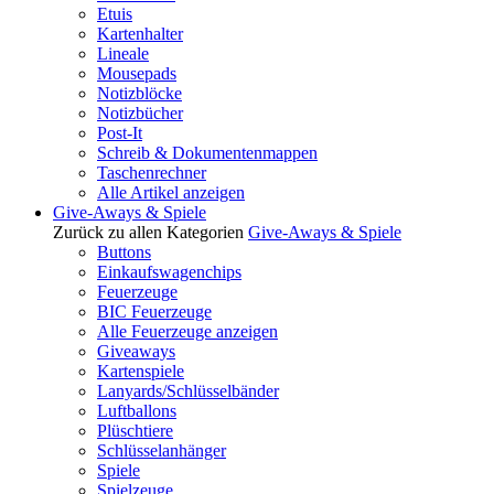
Etuis
Kartenhalter
Lineale
Mousepads
Notizblöcke
Notizbücher
Post-It
Schreib & Dokumentenmappen
Taschenrechner
Alle Artikel anzeigen
Give-Aways & Spiele
Zurück zu allen Kategorien
Give-Aways & Spiele
Buttons
Einkaufswagenchips
Feuerzeuge
BIC Feuerzeuge
Alle Feuerzeuge anzeigen
Giveaways
Kartenspiele
Lanyards/Schlüsselbänder
Luftballons
Plüschtiere
Schlüsselanhänger
Spiele
Spielzeuge