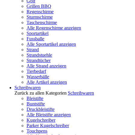
Golf
Grillen BBQ
Regenschirme
Sturmschirme
Taschenschirme
Alle Regenschirme anzeigen
Sportartikel
Fussballe
Alle Sportartikel anzeigen
Strand
Strandstuehle
Strandtücher
Alle Strand anzeigen
Tierbedarf
Wasserbälle
Alle Artikel anzeigen
Schreibwaren
Zurück zu allen Kategorien
Schreibwaren
Bleistifte
Buntstifte
Druckbleistifte
Alle Bleistifte anzeigen
Kugelschreiber
Parker Kugelschreiber
Touchpens