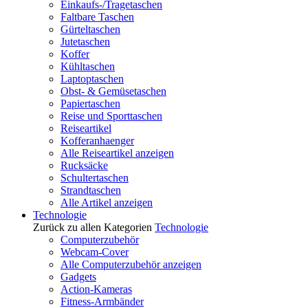
Einkaufs-/Tragetaschen
Faltbare Taschen
Gürteltaschen
Jutetaschen
Koffer
Kühltaschen
Laptoptaschen
Obst- & Gemüsetaschen
Papiertaschen
Reise und Sporttaschen
Reiseartikel
Kofferanhaenger
Alle Reiseartikel anzeigen
Rucksäcke
Schultertaschen
Strandtaschen
Alle Artikel anzeigen
Technologie
Zurück zu allen Kategorien
Technologie
Computerzubehör
Webcam-Cover
Alle Computerzubehör anzeigen
Gadgets
Action-Kameras
Fitness-Armbänder