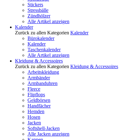
Stickers
Stressbälle
Zündhölzer
Alle Artikel anzeigen
Kalender
Zurück zu allen Kategorien
Kalender
Bürokalender
Kalender
Taschenkalender
Alle Artikel anzeigen
Kleidung & Accessoires
Zurück zu allen Kategorien
Kleidung & Accessoires
Arbeitskleidung
Armbänder
Armbanduhren
Fleece
Flipflops
Geldbörsen
Handfächer
Hemden
Hosen
Jacken
Softshell-Jacken
Alle Jacken anzeigen
Kappen