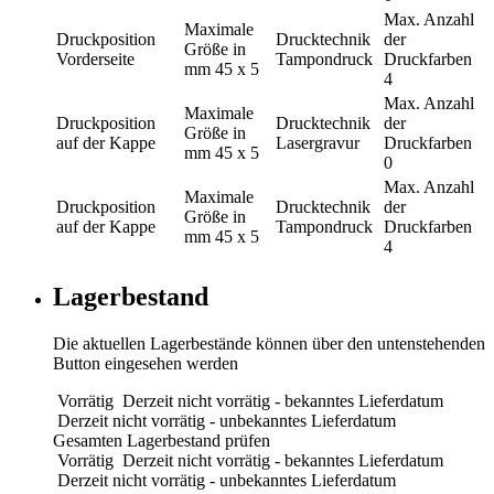
Max. Anzahl
Maximale
Druckposition
Drucktechnik
der
Größe in
Vorderseite
Tampondruck
Druckfarben
mm
45 x 5
4
Max. Anzahl
Maximale
Druckposition
Drucktechnik
der
Größe in
auf der Kappe
Lasergravur
Druckfarben
mm
45 x 5
0
Max. Anzahl
Maximale
Druckposition
Drucktechnik
der
Größe in
auf der Kappe
Tampondruck
Druckfarben
mm
45 x 5
4
Lagerbestand
Die aktuellen Lagerbestände können über den untenstehenden
Button eingesehen werden
Vorrätig
Derzeit nicht vorrätig - bekanntes Lieferdatum
Derzeit nicht vorrätig - unbekanntes Lieferdatum
Gesamten Lagerbestand prüfen
Vorrätig
Derzeit nicht vorrätig - bekanntes Lieferdatum
Derzeit nicht vorrätig - unbekanntes Lieferdatum