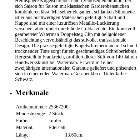
Hémisphère Kugelschreiber einen zeitlosen Neutralton, der
sich Saison für Saison mit klassischen Garderobenstücken
kombinieren lässt. Mit seiner eleganten, schlanken Silhouette
ist er aus hochwertigen Materialien gefertigt. Schaft und
Kappe sind mit einer luxuriösen Metallic-Lackierung
versehen, abgerundet durch helle Goldakzente. Ein kunstvoll
gearbeiteter Waterman Doppelsteg-Clip mit hellgoldener
Beschichtung vervollständigt das stilvolle, transsaisonale
Design. Die präzise gefertigte Kugelschreibermine mit schnell
trocknender Tinte sorgt für ein geschmeidiges Schreiberlebnis.
Hergestellt in Frankreich, profitiert dieser Stift von 140 Jahren
Handwerkskunst bei Waterman. Er wird mit einer
zweijährigen internationalen Garantie geliefert und präsentiert
sich in einer edlen Waterman-Geschenkbox. Tintenfarbe:
Schwarz.
Merkmale
Artikelnummer:
25367200
Mindestmenge:
2 Stück
Farbe:
kupfer
Material:
Edelstahl
Länge:
13,60cm.