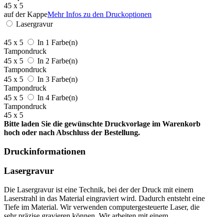
45 x 5
auf der Kappe
Mehr Infos zu den Druckoptionen
Lasergravur
45 x 5
In 1 Farbe(n)
Tampondruck
45 x 5
In 2 Farbe(n)
Tampondruck
45 x 5
In 3 Farbe(n)
Tampondruck
45 x 5
In 4 Farbe(n)
Tampondruck
45 x 5
Bitte laden Sie die gewünschte Druckvorlage im Warenkorb
hoch oder nach Abschluss der Bestellung.
Druckinformationen
Lasergravur
Die Lasergravur ist eine Technik, bei der der Druck mit einem
Laserstrahl in das Material eingraviert wird. Dadurch entsteht eine
Tiefe im Material. Wir verwenden computergesteuerte Laser, die
sehr präzise gravieren können. Wir arbeiten mit einem