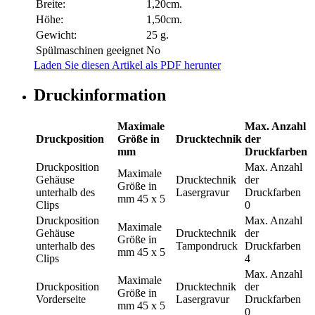
Breite:
1,20cm.
Höhe:
1,50cm.
Gewicht:
25 g.
Spülmaschinen geeignet
No
Laden Sie diesen Artikel als PDF herunter
Druckinformation
Maximale
Max. Anzahl
Druckposition
Größe in
Drucktechnik
der
mm
Druckfarben
Druckposition
Max. Anzahl
Maximale
Gehäuse
Drucktechnik
der
Größe in
unterhalb des
Lasergravur
Druckfarben
mm
45 x 5
Clips
0
Druckposition
Max. Anzahl
Maximale
Gehäuse
Drucktechnik
der
Größe in
unterhalb des
Tampondruck
Druckfarben
mm
45 x 5
Clips
4
Max. Anzahl
Maximale
Druckposition
Drucktechnik
der
Größe in
Vorderseite
Lasergravur
Druckfarben
mm
45 x 5
0