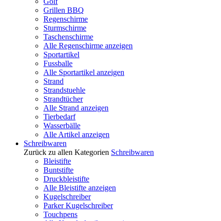
Golf
Grillen BBQ
Regenschirme
Sturmschirme
Taschenschirme
Alle Regenschirme anzeigen
Sportartikel
Fussballe
Alle Sportartikel anzeigen
Strand
Strandstuehle
Strandtücher
Alle Strand anzeigen
Tierbedarf
Wasserbälle
Alle Artikel anzeigen
Schreibwaren
Zurück zu allen Kategorien
Schreibwaren
Bleistifte
Buntstifte
Druckbleistifte
Alle Bleistifte anzeigen
Kugelschreiber
Parker Kugelschreiber
Touchpens