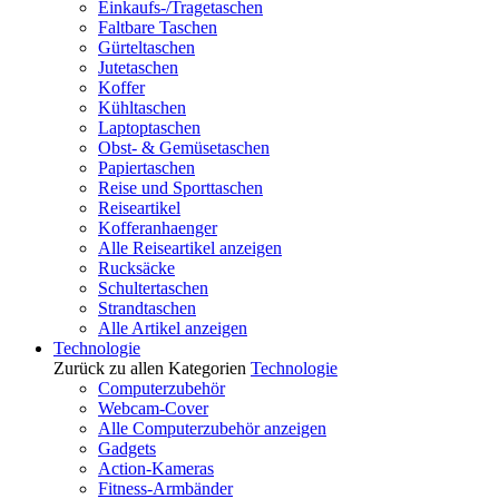
Einkaufs-/Tragetaschen
Faltbare Taschen
Gürteltaschen
Jutetaschen
Koffer
Kühltaschen
Laptoptaschen
Obst- & Gemüsetaschen
Papiertaschen
Reise und Sporttaschen
Reiseartikel
Kofferanhaenger
Alle Reiseartikel anzeigen
Rucksäcke
Schultertaschen
Strandtaschen
Alle Artikel anzeigen
Technologie
Zurück zu allen Kategorien
Technologie
Computerzubehör
Webcam-Cover
Alle Computerzubehör anzeigen
Gadgets
Action-Kameras
Fitness-Armbänder