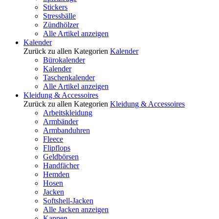
Stickers
Stressbälle
Zündhölzer
Alle Artikel anzeigen
Kalender
Zurück zu allen Kategorien
Kalender
Bürokalender
Kalender
Taschenkalender
Alle Artikel anzeigen
Kleidung & Accessoires
Zurück zu allen Kategorien
Kleidung & Accessoires
Arbeitskleidung
Armbänder
Armbanduhren
Fleece
Flipflops
Geldbörsen
Handfächer
Hemden
Hosen
Jacken
Softshell-Jacken
Alle Jacken anzeigen
Kappen