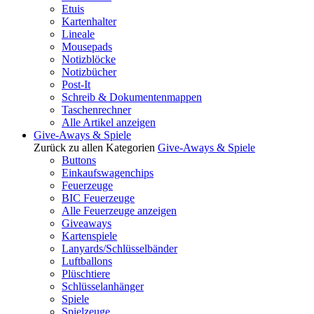
Etuis
Kartenhalter
Lineale
Mousepads
Notizblöcke
Notizbücher
Post-It
Schreib & Dokumentenmappen
Taschenrechner
Alle Artikel anzeigen
Give-Aways & Spiele
Zurück zu allen Kategorien
Give-Aways & Spiele
Buttons
Einkaufswagenchips
Feuerzeuge
BIC Feuerzeuge
Alle Feuerzeuge anzeigen
Giveaways
Kartenspiele
Lanyards/Schlüsselbänder
Luftballons
Plüschtiere
Schlüsselanhänger
Spiele
Spielzeuge