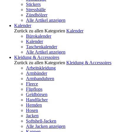
Stickers
Stressbälle
Zündhölzer
Alle Artikel anzeigen
Kalender
Zurück zu allen Kategorien
Kalender
Bürokalender
Kalender
Taschenkalender
Alle Artikel anzeigen
Kleidung & Accessoires
Zurück zu allen Kategorien
Kleidung & Accessoires
Arbeitskleidung
Armbänder
Armbanduhren
Fleece
Flipflops
Geldbörsen
Handfächer
Hemden
Hosen
Jacken
Softshell-Jacken
Alle Jacken anzeigen
Kappen