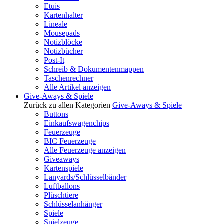
Etuis
Kartenhalter
Lineale
Mousepads
Notizblöcke
Notizbücher
Post-It
Schreib & Dokumentenmappen
Taschenrechner
Alle Artikel anzeigen
Give-Aways & Spiele
Zurück zu allen Kategorien
Give-Aways & Spiele
Buttons
Einkaufswagenchips
Feuerzeuge
BIC Feuerzeuge
Alle Feuerzeuge anzeigen
Giveaways
Kartenspiele
Lanyards/Schlüsselbänder
Luftballons
Plüschtiere
Schlüsselanhänger
Spiele
Spielzeuge