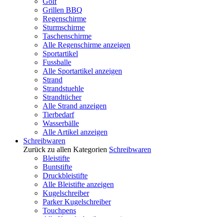
Golf
Grillen BBQ
Regenschirme
Sturmschirme
Taschenschirme
Alle Regenschirme anzeigen
Sportartikel
Fussballe
Alle Sportartikel anzeigen
Strand
Strandstuehle
Strandtücher
Alle Strand anzeigen
Tierbedarf
Wasserbälle
Alle Artikel anzeigen
Schreibwaren
Zurück zu allen Kategorien
Schreibwaren
Bleistifte
Buntstifte
Druckbleistifte
Alle Bleistifte anzeigen
Kugelschreiber
Parker Kugelschreiber
Touchpens