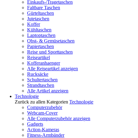
Einkaufs-/Tragetaschen
Faltbare Taschen
Gürteltaschen
Jutetaschen
Koffer
Kühltaschen
Laptoptaschen
Obst- & Gemüsetaschen
Papiertaschen
Reise und Sporttaschen
Reiseartikel
Kofferanhaenger
Alle Reiseartikel anzeigen
Rucksäcke
Schultertaschen
Strandtaschen
Alle Artikel anzeigen
Technologie
Zurück zu allen Kategorien
Technologie
Computerzubehör
Webcam-Cover
Alle Computerzubehör anzeigen
Gadgets
Action-Kameras
Fitness-Armbänder