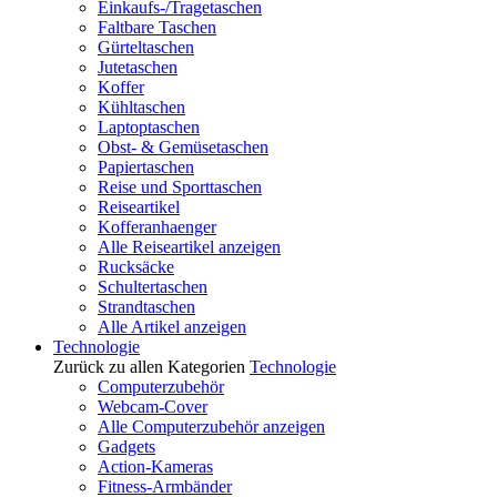
Einkaufs-/Tragetaschen
Faltbare Taschen
Gürteltaschen
Jutetaschen
Koffer
Kühltaschen
Laptoptaschen
Obst- & Gemüsetaschen
Papiertaschen
Reise und Sporttaschen
Reiseartikel
Kofferanhaenger
Alle Reiseartikel anzeigen
Rucksäcke
Schultertaschen
Strandtaschen
Alle Artikel anzeigen
Technologie
Zurück zu allen Kategorien
Technologie
Computerzubehör
Webcam-Cover
Alle Computerzubehör anzeigen
Gadgets
Action-Kameras
Fitness-Armbänder