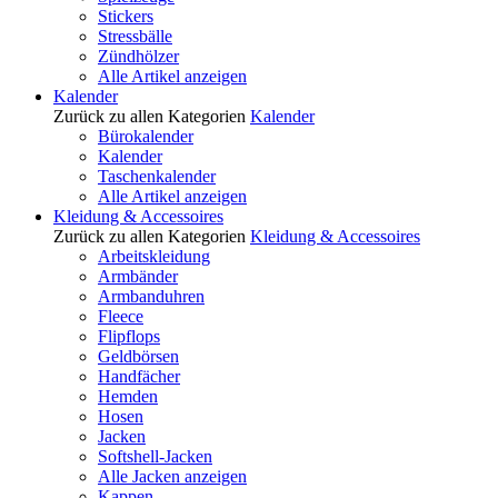
Stickers
Stressbälle
Zündhölzer
Alle Artikel anzeigen
Kalender
Zurück zu allen Kategorien
Kalender
Bürokalender
Kalender
Taschenkalender
Alle Artikel anzeigen
Kleidung & Accessoires
Zurück zu allen Kategorien
Kleidung & Accessoires
Arbeitskleidung
Armbänder
Armbanduhren
Fleece
Flipflops
Geldbörsen
Handfächer
Hemden
Hosen
Jacken
Softshell-Jacken
Alle Jacken anzeigen
Kappen