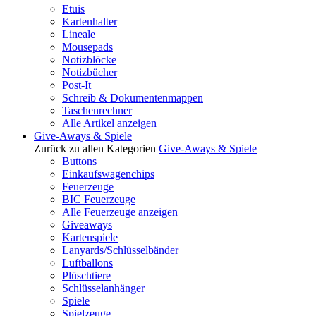
Etuis
Kartenhalter
Lineale
Mousepads
Notizblöcke
Notizbücher
Post-It
Schreib & Dokumentenmappen
Taschenrechner
Alle Artikel anzeigen
Give-Aways & Spiele
Zurück zu allen Kategorien
Give-Aways & Spiele
Buttons
Einkaufswagenchips
Feuerzeuge
BIC Feuerzeuge
Alle Feuerzeuge anzeigen
Giveaways
Kartenspiele
Lanyards/Schlüsselbänder
Luftballons
Plüschtiere
Schlüsselanhänger
Spiele
Spielzeuge