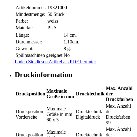
Artikelnummer:
19321000
Mindestmenge:
50 Stück
Farbe:
weiss
Material:
PLA
Länge:
14 cm.
Durchmesser:
1,10cm.
Gewicht:
8 g.
Spülmaschinen geeignet
No
Laden Sie diesen Artikel als PDF herunter
Druckinformation
Max. Anzahl
Maximale
Druckposition
Drucktechnik
der
Größe in mm
Druckfarben
Max. Anzahl
Maximale
Druckposition
Drucktechnik
der
Größe in mm
Vorderseite
Digitaldruck
Druckfarben
60 x 5
99
Max. Anzahl
Maximale
Druckposition
Drucktechnik
der