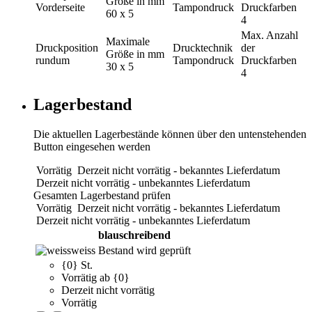
Größe in mm
Vorderseite
Tampondruck
Druckfarben
60 x 5
4
Max. Anzahl
Maximale
Druckposition
Drucktechnik
der
Größe in mm
rundum
Tampondruck
Druckfarben
30 x 5
4
Lagerbestand
Die aktuellen Lagerbestände können über den untenstehenden
Button eingesehen werden
Vorrätig
Derzeit nicht vorrätig - bekanntes Lieferdatum
Derzeit nicht vorrätig - unbekanntes Lieferdatum
Gesamten Lagerbestand prüfen
Vorrätig
Derzeit nicht vorrätig - bekanntes Lieferdatum
Derzeit nicht vorrätig - unbekanntes Lieferdatum
blauschreibend
weiss
Bestand wird geprüft
{0} St.
Vorrätig ab {0}
Derzeit nicht vorrätig
Vorrätig