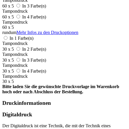
Tampondruck
60 x 5
In 3 Farbe(n)
Tampondruck
60 x 5
In 4 Farbe(n)
Tampondruck
60 x 5
rundum
Mehr Infos zu den Druckoptionen
In 1 Farbe(n)
Tampondruck
30 x 5
In 2 Farbe(n)
Tampondruck
30 x 5
In 3 Farbe(n)
Tampondruck
30 x 5
In 4 Farbe(n)
Tampondruck
30 x 5
Bitte laden Sie die gewünschte Druckvorlage im Warenkorb
hoch oder nach Abschluss der Bestellung.
Druckinformationen
Digitaldruck
Der Digitaldruck ist eine Technik, die mit der Technik eines