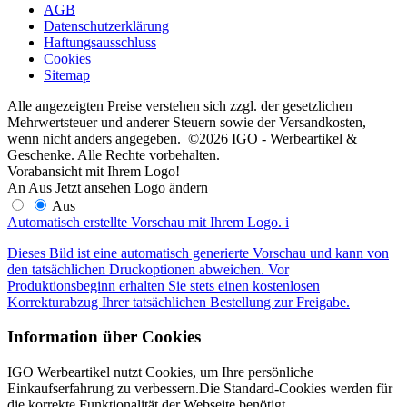
AGB
Datenschutzerklärung
Haftungsausschluss
Cookies
Sitemap
Alle angezeigten Preise verstehen sich zzgl. der gesetzlichen
Mehrwertsteuer und anderer Steuern sowie der Versandkosten,
wenn nicht anders angegeben. ©2026 IGO - Werbeartikel &
Geschenke. Alle Rechte vorbehalten.
Vorabansicht mit Ihrem Logo!
An
Aus
Jetzt ansehen
Logo ändern
Aus
Automatisch erstellte Vorschau mit Ihrem Logo.
i
Dieses Bild ist eine automatisch generierte Vorschau und kann von
den tatsächlichen Druckoptionen abweichen. Vor
Produktionsbeginn erhalten Sie stets einen kostenlosen
Korrekturabzug Ihrer tatsächlichen Bestellung zur Freigabe.
Information über Cookies
IGO Werbeartikel nutzt Cookies, um Ihre persönliche
Einkaufserfahrung zu verbessern.Die Standard-Cookies werden für
die korrekte Funktionalität der Webseite benötigt.