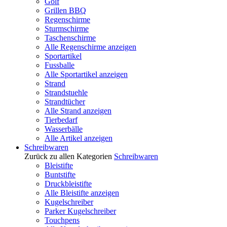
Golf
Grillen BBQ
Regenschirme
Sturmschirme
Taschenschirme
Alle Regenschirme anzeigen
Sportartikel
Fussballe
Alle Sportartikel anzeigen
Strand
Strandstuehle
Strandtücher
Alle Strand anzeigen
Tierbedarf
Wasserbälle
Alle Artikel anzeigen
Schreibwaren
Zurück zu allen Kategorien
Schreibwaren
Bleistifte
Buntstifte
Druckbleistifte
Alle Bleistifte anzeigen
Kugelschreiber
Parker Kugelschreiber
Touchpens