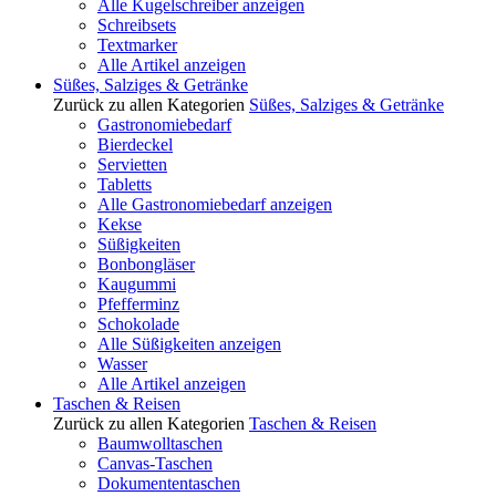
Alle Kugelschreiber anzeigen
Schreibsets
Textmarker
Alle Artikel anzeigen
Süßes, Salziges & Getränke
Zurück zu allen Kategorien
Süßes, Salziges & Getränke
Gastronomiebedarf
Bierdeckel
Servietten
Tabletts
Alle Gastronomiebedarf anzeigen
Kekse
Süßigkeiten
Bonbongläser
Kaugummi
Pfefferminz
Schokolade
Alle Süßigkeiten anzeigen
Wasser
Alle Artikel anzeigen
Taschen & Reisen
Zurück zu allen Kategorien
Taschen & Reisen
Baumwolltaschen
Canvas-Taschen
Dokumententaschen