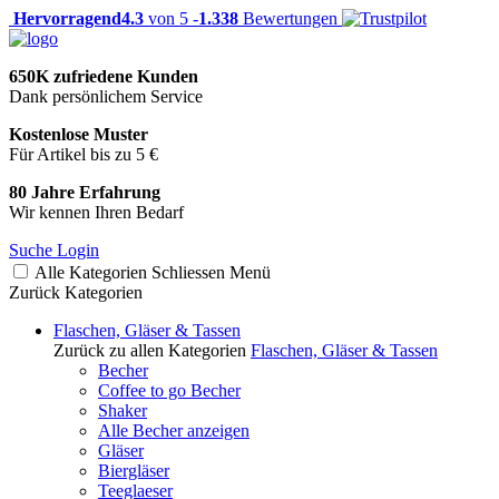
Hervorragend
4.3
von 5 -
1.338
Bewertungen
650K zufriedene Kunden
Dank persönlichem Service
Kostenlose Muster
Für Artikel bis zu 5 €
80 Jahre Erfahrung
Wir kennen Ihren Bedarf
Suche
Login
Alle Kategorien
Schliessen
Menü
Zurück
Kategorien
Flaschen, Gläser & Tassen
Zurück zu allen Kategorien
Flaschen, Gläser & Tassen
Becher
Coffee to go Becher
Shaker
Alle Becher anzeigen
Gläser
Biergläser
Teeglaeser