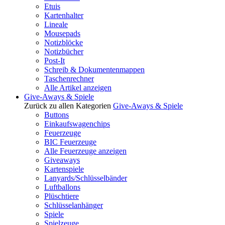
Etuis
Kartenhalter
Lineale
Mousepads
Notizblöcke
Notizbücher
Post-It
Schreib & Dokumentenmappen
Taschenrechner
Alle Artikel anzeigen
Give-Aways & Spiele
Zurück zu allen Kategorien
Give-Aways & Spiele
Buttons
Einkaufswagenchips
Feuerzeuge
BIC Feuerzeuge
Alle Feuerzeuge anzeigen
Giveaways
Kartenspiele
Lanyards/Schlüsselbänder
Luftballons
Plüschtiere
Schlüsselanhänger
Spiele
Spielzeuge