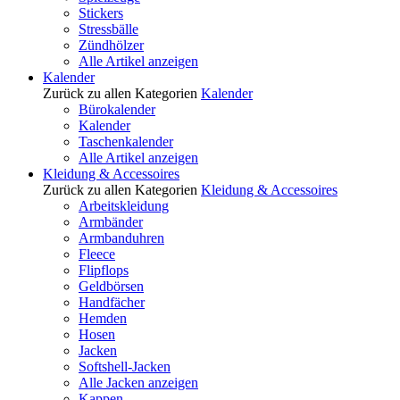
Stickers
Stressbälle
Zündhölzer
Alle Artikel anzeigen
Kalender
Zurück zu allen Kategorien
Kalender
Bürokalender
Kalender
Taschenkalender
Alle Artikel anzeigen
Kleidung & Accessoires
Zurück zu allen Kategorien
Kleidung & Accessoires
Arbeitskleidung
Armbänder
Armbanduhren
Fleece
Flipflops
Geldbörsen
Handfächer
Hemden
Hosen
Jacken
Softshell-Jacken
Alle Jacken anzeigen
Kappen