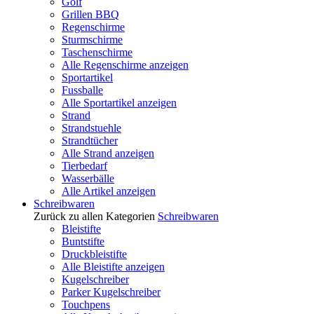
Golf
Grillen BBQ
Regenschirme
Sturmschirme
Taschenschirme
Alle Regenschirme anzeigen
Sportartikel
Fussballe
Alle Sportartikel anzeigen
Strand
Strandstuehle
Strandtücher
Alle Strand anzeigen
Tierbedarf
Wasserbälle
Alle Artikel anzeigen
Schreibwaren
Zurück zu allen Kategorien
Schreibwaren
Bleistifte
Buntstifte
Druckbleistifte
Alle Bleistifte anzeigen
Kugelschreiber
Parker Kugelschreiber
Touchpens