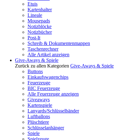
Etuis
Kartenhalter
Lineale
Mousepads
Notizblöcke
Notizbücher
Post-It
Schreib & Dokumentenmappen
Taschenrechner
Alle Artikel anzeigen
Give-Aways & Spiele
Zurück zu allen Kategorien
Give-Aways & Spiele
Buttons
Einkaufswagenchips
Feuerzeuge
BIC Feuerzeuge
Alle Feuerzeuge anzeigen
Giveaways
Kartenspiele
Lanyards/Schlüsselbänder
Luftballons
Plüschtiere
Schlüsselanhänger
Spiele
Spielzeuge