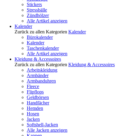
Stickers
Stressbälle
Zündhölzer
Alle Artikel anzeigen
Kalender
Zurück zu allen Kategorien
Kalender
Bürokalender
Kalender
Taschenkalender
Alle Artikel anzeigen
Kleidung & Accessoires
Zurück zu allen Kategorien
Kleidung & Accessoires
Arbeitskleidung
Armbänder
Armbanduhren
Fleece
Flipflops
Geldbörsen
Handfächer
Hemden
Hosen
Jacken
Softshell-Jacken
Alle Jacken anzeigen
Kappen