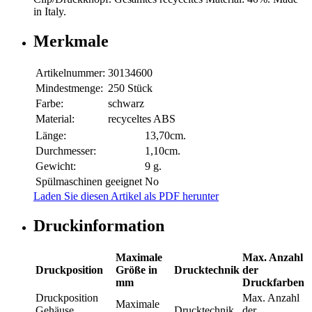
in Italy.
Merkmale
Artikelnummer:
30134600
Mindestmenge:
250 Stück
Farbe:
schwarz
Material:
recyceltes ABS
Länge:
13,70cm.
Durchmesser:
1,10cm.
Gewicht:
9 g.
Spülmaschinen geeignet
No
Laden Sie diesen Artikel als PDF herunter
Druckinformation
Maximale
Max. Anzahl
Druckposition
Größe in
Drucktechnik
der
mm
Druckfarben
Druckposition
Max. Anzahl
Maximale
Gehäuse
Drucktechnik
der