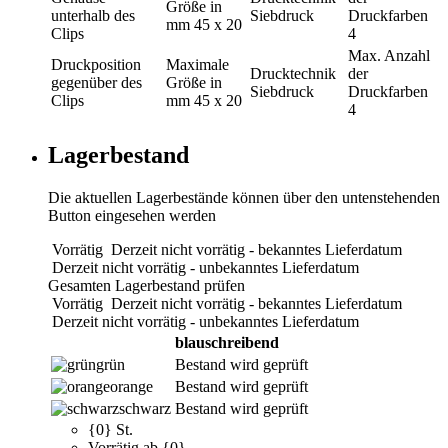
Größe in
unterhalb des
Siebdruck
Druckfarben
mm
45 x 20
Clips
4
Max. Anzahl
Druckposition
Maximale
Drucktechnik
der
gegenüber des
Größe in
Siebdruck
Druckfarben
Clips
mm
45 x 20
4
Lagerbestand
Die aktuellen Lagerbestände können über den untenstehenden
Button eingesehen werden
Vorrätig
Derzeit nicht vorrätig - bekanntes Lieferdatum
Derzeit nicht vorrätig - unbekanntes Lieferdatum
Gesamten Lagerbestand prüfen
Vorrätig
Derzeit nicht vorrätig - bekanntes Lieferdatum
Derzeit nicht vorrätig - unbekanntes Lieferdatum
blauschreibend
grün
Bestand wird geprüft
orange
Bestand wird geprüft
schwarz
Bestand wird geprüft
{0} St.
Vorrätig ab {0}