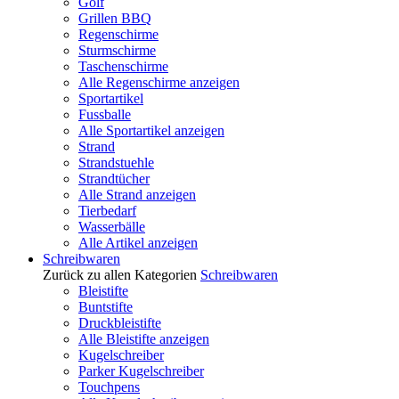
Golf
Grillen BBQ
Regenschirme
Sturmschirme
Taschenschirme
Alle Regenschirme anzeigen
Sportartikel
Fussballe
Alle Sportartikel anzeigen
Strand
Strandstuehle
Strandtücher
Alle Strand anzeigen
Tierbedarf
Wasserbälle
Alle Artikel anzeigen
Schreibwaren
Zurück zu allen Kategorien
Schreibwaren
Bleistifte
Buntstifte
Druckbleistifte
Alle Bleistifte anzeigen
Kugelschreiber
Parker Kugelschreiber
Touchpens