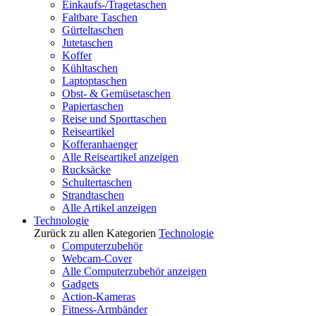
Einkaufs-/Tragetaschen
Faltbare Taschen
Gürteltaschen
Jutetaschen
Koffer
Kühltaschen
Laptoptaschen
Obst- & Gemüsetaschen
Papiertaschen
Reise und Sporttaschen
Reiseartikel
Kofferanhaenger
Alle Reiseartikel anzeigen
Rucksäcke
Schultertaschen
Strandtaschen
Alle Artikel anzeigen
Technologie
Zurück zu allen Kategorien
Technologie
Computerzubehör
Webcam-Cover
Alle Computerzubehör anzeigen
Gadgets
Action-Kameras
Fitness-Armbänder