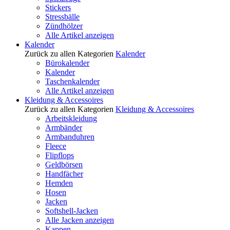
Stickers
Stressbälle
Zündhölzer
Alle Artikel anzeigen
Kalender
Zurück zu allen Kategorien
Kalender
Bürokalender
Kalender
Taschenkalender
Alle Artikel anzeigen
Kleidung & Accessoires
Zurück zu allen Kategorien
Kleidung & Accessoires
Arbeitskleidung
Armbänder
Armbanduhren
Fleece
Flipflops
Geldbörsen
Handfächer
Hemden
Hosen
Jacken
Softshell-Jacken
Alle Jacken anzeigen
Kappen