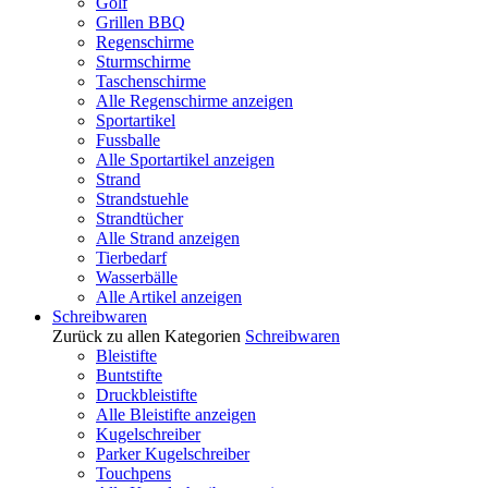
Golf
Grillen BBQ
Regenschirme
Sturmschirme
Taschenschirme
Alle Regenschirme anzeigen
Sportartikel
Fussballe
Alle Sportartikel anzeigen
Strand
Strandstuehle
Strandtücher
Alle Strand anzeigen
Tierbedarf
Wasserbälle
Alle Artikel anzeigen
Schreibwaren
Zurück zu allen Kategorien
Schreibwaren
Bleistifte
Buntstifte
Druckbleistifte
Alle Bleistifte anzeigen
Kugelschreiber
Parker Kugelschreiber
Touchpens