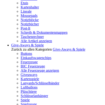
Etuis
Kartenhalter
Lineale
Mousepads
Notizblöcke
Notizbücher
Post-It
Schreib & Dokumentenmappen
Taschenrechner
Alle Artikel anzeigen
Give-Aways & Spiele
Zurück zu allen Kategorien
Give-Aways & Spiele
Buttons
Einkaufswagenchips
Feuerzeuge
BIC Feuerzeuge
Alle Feuerzeuge anzeigen
Giveaways
Kartenspiele
Lanyards/Schlüsselbänder
Luftballons
Plüschtiere
Schlüsselanhänger
Spiele
Spielzeuge