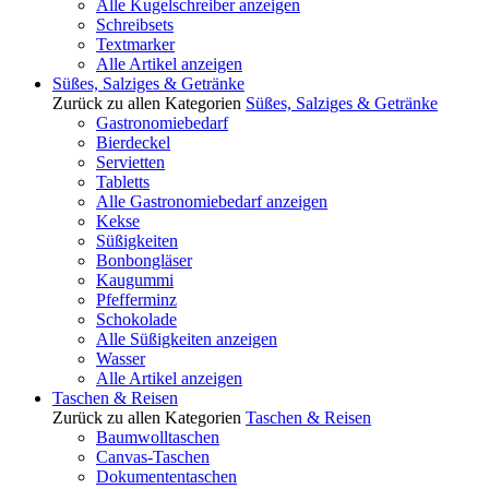
Alle Kugelschreiber anzeigen
Schreibsets
Textmarker
Alle Artikel anzeigen
Süßes, Salziges & Getränke
Zurück zu allen Kategorien
Süßes, Salziges & Getränke
Gastronomiebedarf
Bierdeckel
Servietten
Tabletts
Alle Gastronomiebedarf anzeigen
Kekse
Süßigkeiten
Bonbongläser
Kaugummi
Pfefferminz
Schokolade
Alle Süßigkeiten anzeigen
Wasser
Alle Artikel anzeigen
Taschen & Reisen
Zurück zu allen Kategorien
Taschen & Reisen
Baumwolltaschen
Canvas-Taschen
Dokumententaschen