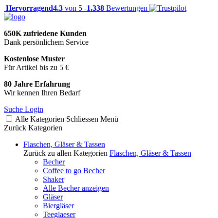
Hervorragend
4.3
von 5 -
1.338
Bewertungen
650K zufriedene Kunden
Dank persönlichem Service
Kostenlose Muster
Für Artikel bis zu 5 €
80 Jahre Erfahrung
Wir kennen Ihren Bedarf
Suche
Login
Alle Kategorien
Schliessen
Menü
Zurück
Kategorien
Flaschen, Gläser & Tassen
Zurück zu allen Kategorien
Flaschen, Gläser & Tassen
Becher
Coffee to go Becher
Shaker
Alle Becher anzeigen
Gläser
Biergläser
Teeglaeser