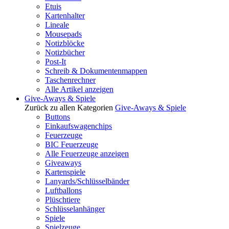
Etuis
Kartenhalter
Lineale
Mousepads
Notizblöcke
Notizbücher
Post-It
Schreib & Dokumentenmappen
Taschenrechner
Alle Artikel anzeigen
Give-Aways & Spiele
Zurück zu allen Kategorien
Give-Aways & Spiele
Buttons
Einkaufswagenchips
Feuerzeuge
BIC Feuerzeuge
Alle Feuerzeuge anzeigen
Giveaways
Kartenspiele
Lanyards/Schlüsselbänder
Luftballons
Plüschtiere
Schlüsselanhänger
Spiele
Spielzeuge