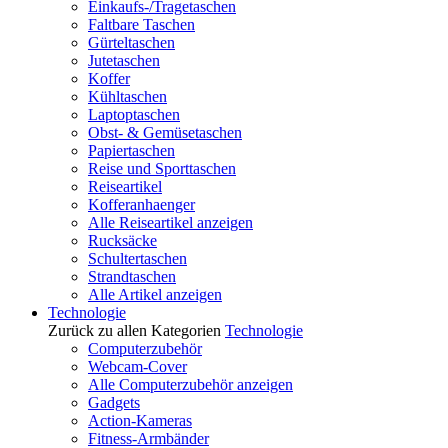
Einkaufs-/Tragetaschen
Faltbare Taschen
Gürteltaschen
Jutetaschen
Koffer
Kühltaschen
Laptoptaschen
Obst- & Gemüsetaschen
Papiertaschen
Reise und Sporttaschen
Reiseartikel
Kofferanhaenger
Alle Reiseartikel anzeigen
Rucksäcke
Schultertaschen
Strandtaschen
Alle Artikel anzeigen
Technologie
Zurück zu allen Kategorien
Technologie
Computerzubehör
Webcam-Cover
Alle Computerzubehör anzeigen
Gadgets
Action-Kameras
Fitness-Armbänder