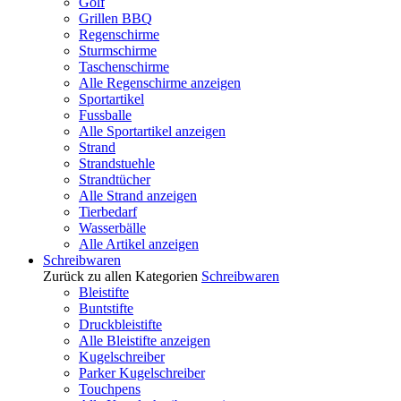
Golf
Grillen BBQ
Regenschirme
Sturmschirme
Taschenschirme
Alle Regenschirme anzeigen
Sportartikel
Fussballe
Alle Sportartikel anzeigen
Strand
Strandstuehle
Strandtücher
Alle Strand anzeigen
Tierbedarf
Wasserbälle
Alle Artikel anzeigen
Schreibwaren
Zurück zu allen Kategorien
Schreibwaren
Bleistifte
Buntstifte
Druckbleistifte
Alle Bleistifte anzeigen
Kugelschreiber
Parker Kugelschreiber
Touchpens