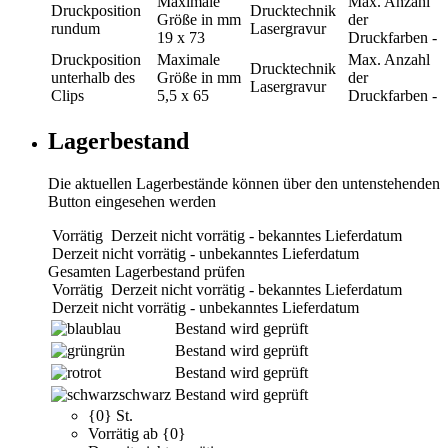
Maximale
Max. Anzahl
Druckposition
Drucktechnik
Größe in mm
der
rundum
Lasergravur
19 x 73
Druckfarben
-
Druckposition
Maximale
Max. Anzahl
Drucktechnik
unterhalb des
Größe in mm
der
Lasergravur
Clips
5,5 x 65
Druckfarben
-
Lagerbestand
Die aktuellen Lagerbestände können über den untenstehenden
Button eingesehen werden
Vorrätig
Derzeit nicht vorrätig - bekanntes Lieferdatum
Derzeit nicht vorrätig - unbekanntes Lieferdatum
Gesamten Lagerbestand prüfen
Vorrätig
Derzeit nicht vorrätig - bekanntes Lieferdatum
Derzeit nicht vorrätig - unbekanntes Lieferdatum
blau
Bestand wird geprüft
grün
Bestand wird geprüft
rot
Bestand wird geprüft
schwarz
Bestand wird geprüft
{0} St.
Vorrätig ab {0}