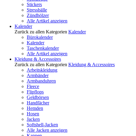
Stickers
Stressbälle
Zündhölzer
Alle Artikel anzeigen
Kalender
Zurück zu allen Kategorien
Kalender
Bürokalender
Kalender
Taschenkalender
Alle Artikel anzeigen
Kleidung & Accessoires
Zurück zu allen Kategorien
Kleidung & Accessoires
Arbeitskleidung
Armbänder
Armbanduhren
Fleece
Flipflops
Geldbörsen
Handfächer
Hemden
Hosen
Jacken
Softshell-Jacken
Alle Jacken anzeigen
Kappen