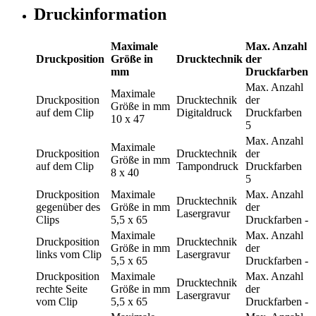
Druckinformation
Maximale
Max. Anzahl
Druckposition
Größe in
Drucktechnik
der
mm
Druckfarben
Max. Anzahl
Maximale
Druckposition
Drucktechnik
der
Größe in mm
auf dem Clip
Digitaldruck
Druckfarben
10 x 47
5
Max. Anzahl
Maximale
Druckposition
Drucktechnik
der
Größe in mm
auf dem Clip
Tampondruck
Druckfarben
8 x 40
5
Druckposition
Maximale
Max. Anzahl
Drucktechnik
gegenüber des
Größe in mm
der
Lasergravur
Clips
5,5 x 65
Druckfarben
-
Maximale
Max. Anzahl
Druckposition
Drucktechnik
Größe in mm
der
links vom Clip
Lasergravur
5,5 x 65
Druckfarben
-
Druckposition
Maximale
Max. Anzahl
Drucktechnik
rechte Seite
Größe in mm
der
Lasergravur
vom Clip
5,5 x 65
Druckfarben
-