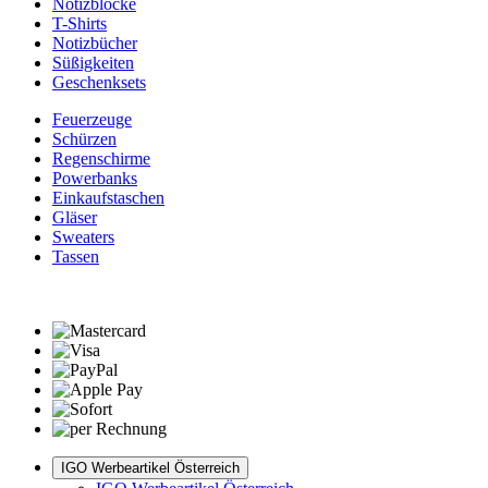
Notizblöcke
T-Shirts
Notizbücher
Süßigkeiten
Geschenksets
Feuerzeuge
Schürzen
Regenschirme
Powerbanks
Einkaufstaschen
Gläser
Sweaters
Tassen
IGO Werbeartikel Österreich