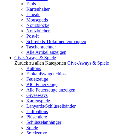
Etuis
Kartenhalter
Lineale
Mousepads
Notizblöcke
Notizbücher
Post-It
Schreib & Dokumentenmappen
Taschenrechner
Alle Artikel anzeigen
Give-Aways & Spiele
Zurück zu allen Kategorien
Give-Aways & Spiele
Buttons
Einkaufswagenchips
Feuerzeuge
BIC Feuerzeuge
Alle Feuerzeuge anzeigen
Giveaways
Kartenspiele
Lanyards/Schlüsselbänder
Luftballons
Plüschtiere
Schlüsselanhänger
Spiele
Spielzeuge