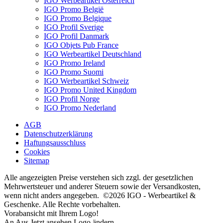
IGO Werbeartikel Österreich
IGO Promo België
IGO Promo Belgique
IGO Profil Sverige
IGO Profil Danmark
IGO Objets Pub France
IGO Werbeartikel Deutschland
IGO Promo Ireland
IGO Promo Suomi
IGO Werbeartikel Schweiz
IGO Promo United Kingdom
IGO Profil Norge
IGO Promo Nederland
AGB
Datenschutzerklärung
Haftungsausschluss
Cookies
Sitemap
Alle angezeigten Preise verstehen sich zzgl. der gesetzlichen
Mehrwertsteuer und anderer Steuern sowie der Versandkosten,
wenn nicht anders angegeben. ©2026 IGO - Werbeartikel &
Geschenke. Alle Rechte vorbehalten.
Vorabansicht mit Ihrem Logo!
An
Aus
Jetzt ansehen
Logo ändern