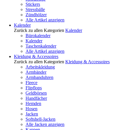
Stickers
Stressbälle
Zündhölzer
Alle Artikel anzeigen
Kalender
Zurück zu allen Kategorien
Kalender
Bürokalender
Kalender
Taschenkalender
Alle Artikel anzeigen
Kleidung & Accessoires
Zurück zu allen Kategorien
Kleidung & Accessoires
Arbeitskleidung
Armbänder
Armbanduhren
Fleece
Flipflops
Geldbörsen
Handfächer
Hemden
Hosen
Jacken
Softshell-Jacken
Alle Jacken anzeigen
Kappen