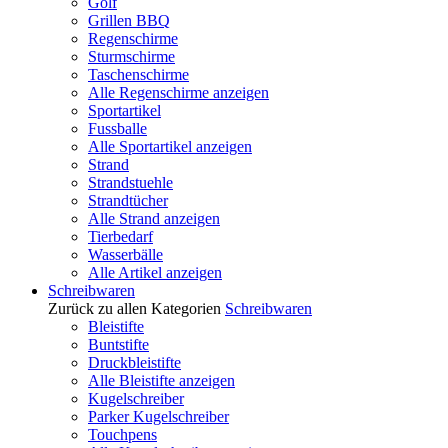
Golf
Grillen BBQ
Regenschirme
Sturmschirme
Taschenschirme
Alle Regenschirme anzeigen
Sportartikel
Fussballe
Alle Sportartikel anzeigen
Strand
Strandstuehle
Strandtücher
Alle Strand anzeigen
Tierbedarf
Wasserbälle
Alle Artikel anzeigen
Schreibwaren
Zurück zu allen Kategorien
Schreibwaren
Bleistifte
Buntstifte
Druckbleistifte
Alle Bleistifte anzeigen
Kugelschreiber
Parker Kugelschreiber
Touchpens