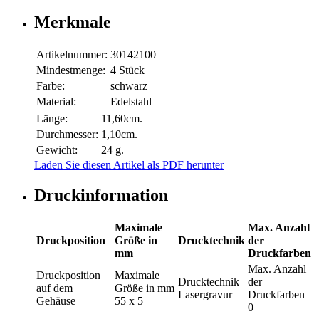
Merkmale
Artikelnummer:
30142100
Mindestmenge:
4 Stück
Farbe:
schwarz
Material:
Edelstahl
Länge:
11,60cm.
Durchmesser:
1,10cm.
Gewicht:
24 g.
Laden Sie diesen Artikel als PDF herunter
Druckinformation
Maximale
Max. Anzahl
Druckposition
Größe in
Drucktechnik
der
mm
Druckfarben
Max. Anzahl
Druckposition
Maximale
Drucktechnik
der
auf dem
Größe in mm
Lasergravur
Druckfarben
Gehäuse
55 x 5
0