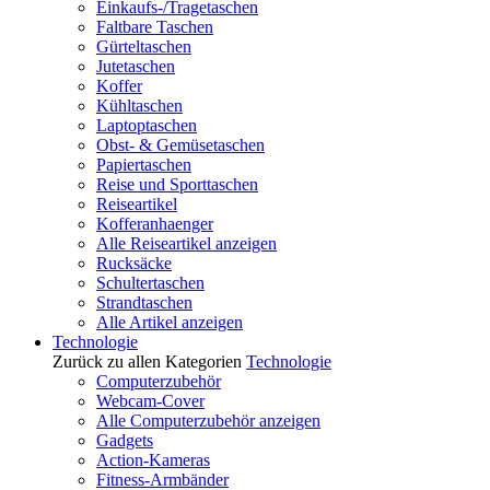
Einkaufs-/Tragetaschen
Faltbare Taschen
Gürteltaschen
Jutetaschen
Koffer
Kühltaschen
Laptoptaschen
Obst- & Gemüsetaschen
Papiertaschen
Reise und Sporttaschen
Reiseartikel
Kofferanhaenger
Alle Reiseartikel anzeigen
Rucksäcke
Schultertaschen
Strandtaschen
Alle Artikel anzeigen
Technologie
Zurück zu allen Kategorien
Technologie
Computerzubehör
Webcam-Cover
Alle Computerzubehör anzeigen
Gadgets
Action-Kameras
Fitness-Armbänder