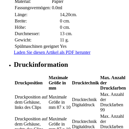
Material:
Papier
Fassungsvermögen:
0.0ml
Länge:
14,20cm.
Breite:
0 cm.
Höhe:
0 cm.
Durchmesser:
13 cm.
Gewicht:
11 g.
Spülmaschinen geeignet
Yes
Laden Sie diesen Artikel als PDF herunter
Druckinformation
Maximale
Max. Anzahl
Druckposition
Größe in
Drucktechnik
der
mm
Druckfarben
Max. Anzahl
Druckposition
auf
Maximale
Drucktechnik
der
dem Gehäuse,
Größe in
Digitaldruck
Druckfarben
links des Clips
mm
87 x 10
99
Max. Anzahl
Druckposition
auf
Maximale
Drucktechnik
der
dem Gehäuse,
Größe in
Digitaldruck
Druckfarben