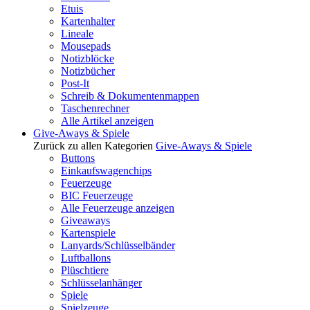
Etuis
Kartenhalter
Lineale
Mousepads
Notizblöcke
Notizbücher
Post-It
Schreib & Dokumentenmappen
Taschenrechner
Alle Artikel anzeigen
Give-Aways & Spiele
Zurück zu allen Kategorien
Give-Aways & Spiele
Buttons
Einkaufswagenchips
Feuerzeuge
BIC Feuerzeuge
Alle Feuerzeuge anzeigen
Giveaways
Kartenspiele
Lanyards/Schlüsselbänder
Luftballons
Plüschtiere
Schlüsselanhänger
Spiele
Spielzeuge