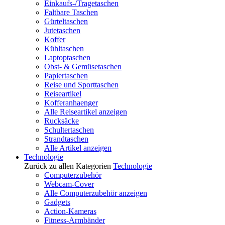
Einkaufs-/Tragetaschen
Faltbare Taschen
Gürteltaschen
Jutetaschen
Koffer
Kühltaschen
Laptoptaschen
Obst- & Gemüsetaschen
Papiertaschen
Reise und Sporttaschen
Reiseartikel
Kofferanhaenger
Alle Reiseartikel anzeigen
Rucksäcke
Schultertaschen
Strandtaschen
Alle Artikel anzeigen
Technologie
Zurück zu allen Kategorien
Technologie
Computerzubehör
Webcam-Cover
Alle Computerzubehör anzeigen
Gadgets
Action-Kameras
Fitness-Armbänder