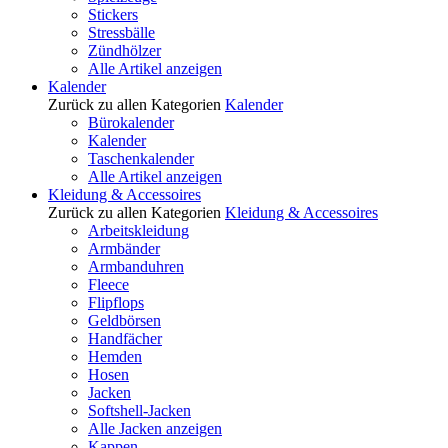
Stickers
Stressbälle
Zündhölzer
Alle Artikel anzeigen
Kalender
Zurück zu allen Kategorien
Kalender
Bürokalender
Kalender
Taschenkalender
Alle Artikel anzeigen
Kleidung & Accessoires
Zurück zu allen Kategorien
Kleidung & Accessoires
Arbeitskleidung
Armbänder
Armbanduhren
Fleece
Flipflops
Geldbörsen
Handfächer
Hemden
Hosen
Jacken
Softshell-Jacken
Alle Jacken anzeigen
Kappen