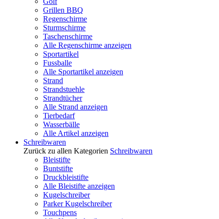
Golf
Grillen BBQ
Regenschirme
Sturmschirme
Taschenschirme
Alle Regenschirme anzeigen
Sportartikel
Fussballe
Alle Sportartikel anzeigen
Strand
Strandstuehle
Strandtücher
Alle Strand anzeigen
Tierbedarf
Wasserbälle
Alle Artikel anzeigen
Schreibwaren
Zurück zu allen Kategorien
Schreibwaren
Bleistifte
Buntstifte
Druckbleistifte
Alle Bleistifte anzeigen
Kugelschreiber
Parker Kugelschreiber
Touchpens