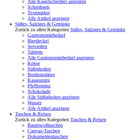
Alle Kugelschreiber anzeigen
Schreibsets
Textmarker
Alle Artikel anzeigen
Süßes, Salziges & Getränke
Zurück zu allen Kategorien
Süßes, Salziges & Getränke
Gastronomiebedarf
Bierdeckel
Servietten
Tabletts
Alle Gastronomiebedarf anzeigen
Kekse
Süßigkeiten
Bonbongläser
Kaugummi
Pfefferminz
Schokolade
Alle Süßigkeiten anzeigen
Wasser
Alle Artikel anzeigen
Taschen & Reisen
Zurück zu allen Kategorien
Taschen & Reisen
Baumwolltaschen
Canvas-Taschen
Dokumententaschen