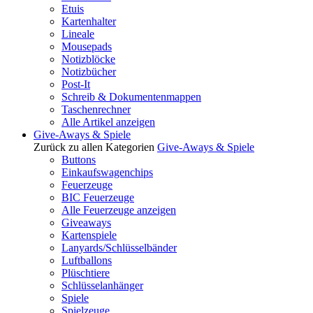
Etuis
Kartenhalter
Lineale
Mousepads
Notizblöcke
Notizbücher
Post-It
Schreib & Dokumentenmappen
Taschenrechner
Alle Artikel anzeigen
Give-Aways & Spiele
Zurück zu allen Kategorien
Give-Aways & Spiele
Buttons
Einkaufswagenchips
Feuerzeuge
BIC Feuerzeuge
Alle Feuerzeuge anzeigen
Giveaways
Kartenspiele
Lanyards/Schlüsselbänder
Luftballons
Plüschtiere
Schlüsselanhänger
Spiele
Spielzeuge