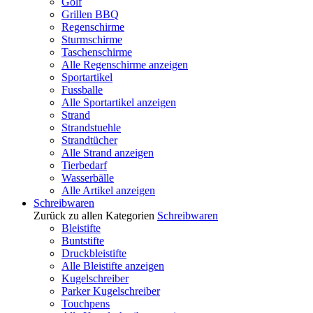
Golf
Grillen BBQ
Regenschirme
Sturmschirme
Taschenschirme
Alle Regenschirme anzeigen
Sportartikel
Fussballe
Alle Sportartikel anzeigen
Strand
Strandstuehle
Strandtücher
Alle Strand anzeigen
Tierbedarf
Wasserbälle
Alle Artikel anzeigen
Schreibwaren
Zurück zu allen Kategorien
Schreibwaren
Bleistifte
Buntstifte
Druckbleistifte
Alle Bleistifte anzeigen
Kugelschreiber
Parker Kugelschreiber
Touchpens