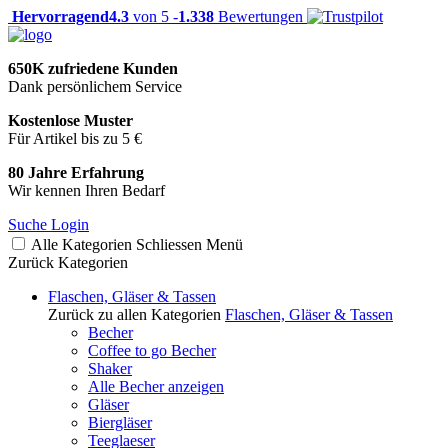
Hervorragend
4.3
von 5 -
1.338
Bewertungen
650K zufriedene Kunden
Dank persönlichem Service
Kostenlose Muster
Für Artikel bis zu 5 €
80 Jahre Erfahrung
Wir kennen Ihren Bedarf
Suche
Login
Alle Kategorien
Schliessen
Menü
Zurück
Kategorien
Flaschen, Gläser & Tassen
Zurück zu allen Kategorien
Flaschen, Gläser & Tassen
Becher
Coffee to go Becher
Shaker
Alle Becher anzeigen
Gläser
Biergläser
Teeglaeser