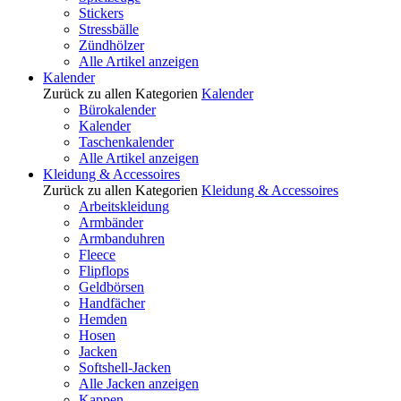
Stickers
Stressbälle
Zündhölzer
Alle Artikel anzeigen
Kalender
Zurück zu allen Kategorien
Kalender
Bürokalender
Kalender
Taschenkalender
Alle Artikel anzeigen
Kleidung & Accessoires
Zurück zu allen Kategorien
Kleidung & Accessoires
Arbeitskleidung
Armbänder
Armbanduhren
Fleece
Flipflops
Geldbörsen
Handfächer
Hemden
Hosen
Jacken
Softshell-Jacken
Alle Jacken anzeigen
Kappen