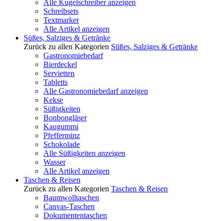
Alle Kugelschreiber anzeigen
Schreibsets
Textmarker
Alle Artikel anzeigen
Süßes, Salziges & Getränke
Zurück zu allen Kategorien
Süßes, Salziges & Getränke
Gastronomiebedarf
Bierdeckel
Servietten
Tabletts
Alle Gastronomiebedarf anzeigen
Kekse
Süßigkeiten
Bonbongläser
Kaugummi
Pfefferminz
Schokolade
Alle Süßigkeiten anzeigen
Wasser
Alle Artikel anzeigen
Taschen & Reisen
Zurück zu allen Kategorien
Taschen & Reisen
Baumwolltaschen
Canvas-Taschen
Dokumententaschen