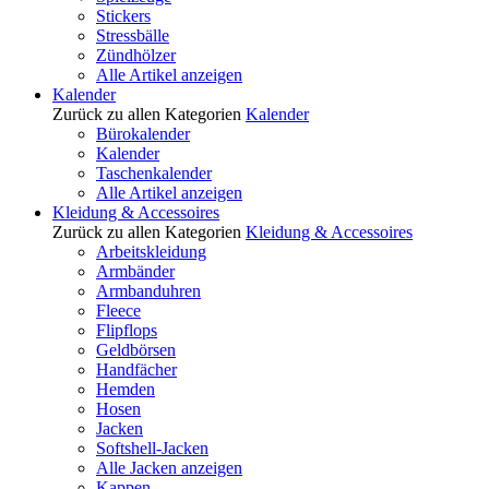
Stickers
Stressbälle
Zündhölzer
Alle Artikel anzeigen
Kalender
Zurück zu allen Kategorien
Kalender
Bürokalender
Kalender
Taschenkalender
Alle Artikel anzeigen
Kleidung & Accessoires
Zurück zu allen Kategorien
Kleidung & Accessoires
Arbeitskleidung
Armbänder
Armbanduhren
Fleece
Flipflops
Geldbörsen
Handfächer
Hemden
Hosen
Jacken
Softshell-Jacken
Alle Jacken anzeigen
Kappen