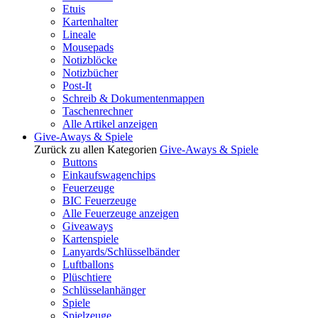
Etuis
Kartenhalter
Lineale
Mousepads
Notizblöcke
Notizbücher
Post-It
Schreib & Dokumentenmappen
Taschenrechner
Alle Artikel anzeigen
Give-Aways & Spiele
Zurück zu allen Kategorien
Give-Aways & Spiele
Buttons
Einkaufswagenchips
Feuerzeuge
BIC Feuerzeuge
Alle Feuerzeuge anzeigen
Giveaways
Kartenspiele
Lanyards/Schlüsselbänder
Luftballons
Plüschtiere
Schlüsselanhänger
Spiele
Spielzeuge