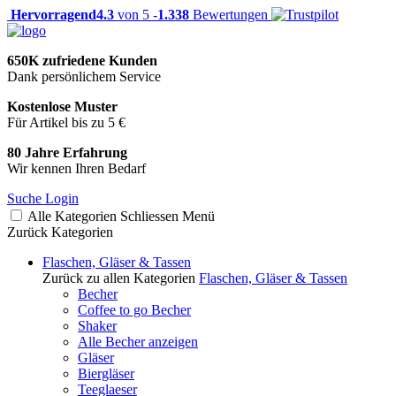
Hervorragend
4.3
von 5 -
1.338
Bewertungen
650K zufriedene Kunden
Dank persönlichem Service
Kostenlose Muster
Für Artikel bis zu 5 €
80 Jahre Erfahrung
Wir kennen Ihren Bedarf
Suche
Login
Alle Kategorien
Schliessen
Menü
Zurück
Kategorien
Flaschen, Gläser & Tassen
Zurück zu allen Kategorien
Flaschen, Gläser & Tassen
Becher
Coffee to go Becher
Shaker
Alle Becher anzeigen
Gläser
Biergläser
Teeglaeser