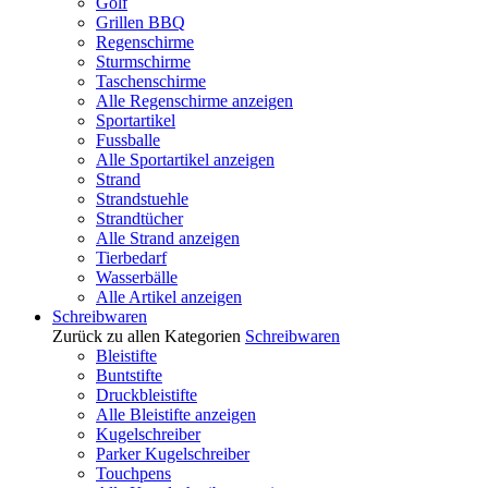
Golf
Grillen BBQ
Regenschirme
Sturmschirme
Taschenschirme
Alle Regenschirme anzeigen
Sportartikel
Fussballe
Alle Sportartikel anzeigen
Strand
Strandstuehle
Strandtücher
Alle Strand anzeigen
Tierbedarf
Wasserbälle
Alle Artikel anzeigen
Schreibwaren
Zurück zu allen Kategorien
Schreibwaren
Bleistifte
Buntstifte
Druckbleistifte
Alle Bleistifte anzeigen
Kugelschreiber
Parker Kugelschreiber
Touchpens