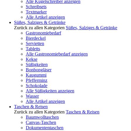
Alle Kugelschreiber anzeigen
Schreibsets
Textmarker
Alle Artikel anzeigen
Süßes, Salziges & Getränke
Zurück zu allen Kategorien
Süßes, Salziges & Getränke
Gastronomiebedarf
Bierdeckel
Servietten
Tabletts
Alle Gastronomiebedarf anzeigen
Kekse
Süßigkeiten
Bonbongläser
Kaugummi
Pfefferminz
Schokolade
Alle Süßigkeiten anzeigen
Wasser
Alle Artikel anzeigen
Taschen & Reisen
Zurück zu allen Kategorien
Taschen & Reisen
Baumwolltaschen
Canvas-Taschen
Dokumententaschen