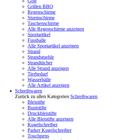
Golf
Grillen BBQ
Regenschirme
Sturmschirme
Taschenschirme
Alle Regenschirme anzeigen
Sportartikel
Fussballe
Alle Sportartikel anzeigen
Strand
Strandstuehle
Strandtücher
Alle Strand anzeigen
Tierbedarf
Wasserbälle
Alle Artikel anzeigen
Schreibwaren
Zurück zu allen Kategorien
Schreibwaren
Bleistifte
Buntstifte
Druckbleistifte
Alle Bleistifte anzeigen
Kugelschreiber
Parker Kugelschreiber
Touchpens