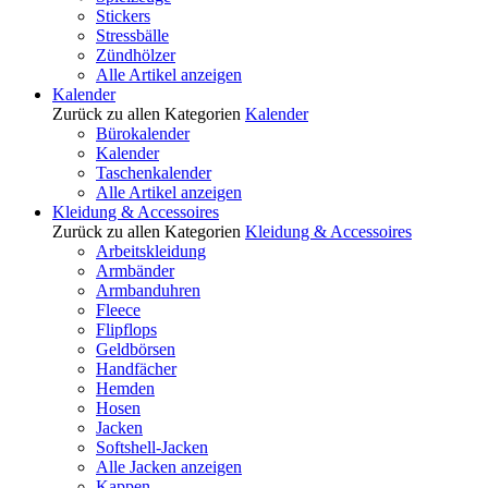
Stickers
Stressbälle
Zündhölzer
Alle Artikel anzeigen
Kalender
Zurück zu allen Kategorien
Kalender
Bürokalender
Kalender
Taschenkalender
Alle Artikel anzeigen
Kleidung & Accessoires
Zurück zu allen Kategorien
Kleidung & Accessoires
Arbeitskleidung
Armbänder
Armbanduhren
Fleece
Flipflops
Geldbörsen
Handfächer
Hemden
Hosen
Jacken
Softshell-Jacken
Alle Jacken anzeigen
Kappen