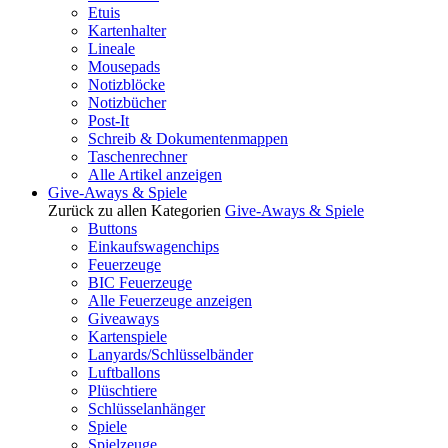
Etuis
Kartenhalter
Lineale
Mousepads
Notizblöcke
Notizbücher
Post-It
Schreib & Dokumentenmappen
Taschenrechner
Alle Artikel anzeigen
Give-Aways & Spiele
Zurück zu allen Kategorien
Give-Aways & Spiele
Buttons
Einkaufswagenchips
Feuerzeuge
BIC Feuerzeuge
Alle Feuerzeuge anzeigen
Giveaways
Kartenspiele
Lanyards/Schlüsselbänder
Luftballons
Plüschtiere
Schlüsselanhänger
Spiele
Spielzeuge