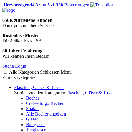
Hervorragend
4.3
von 5 -
1.338
Bewertungen
650K zufriedene Kunden
Dank persönlichem Service
Kostenlose Muster
Für Artikel bis zu 5 €
80 Jahre Erfahrung
Wir kennen Ihren Bedarf
Suche
Login
Alle Kategorien
Schliessen
Menü
Zurück
Kategorien
Flaschen, Gläser & Tassen
Zurück zu allen Kategorien
Flaschen, Gläser & Tassen
Becher
Coffee to go Becher
Shaker
Alle Becher anzeigen
Gläser
Biergläser
Teeglaeser