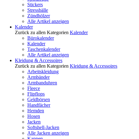
Stickers
Stressbälle
Zündhölzer
Alle Artikel anzeigen
Kalender
Zurück zu allen Kategorien
Kalender
Bürokalender
Kalender
Taschenkalender
Alle Artikel anzeigen
Kleidung & Accessoires
Zurück zu allen Kategorien
Kleidung & Accessoires
Arbeitskleidung
Armbänder
Armbanduhren
Fleece
Flipflops
Geldbörsen
Handfächer
Hemden
Hosen
Jacken
Softshell-Jacken
Alle Jacken anzeigen
Kappen