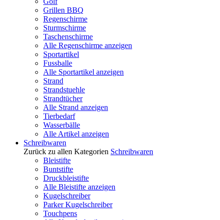
Golf
Grillen BBQ
Regenschirme
Sturmschirme
Taschenschirme
Alle Regenschirme anzeigen
Sportartikel
Fussballe
Alle Sportartikel anzeigen
Strand
Strandstuehle
Strandtücher
Alle Strand anzeigen
Tierbedarf
Wasserbälle
Alle Artikel anzeigen
Schreibwaren
Zurück zu allen Kategorien
Schreibwaren
Bleistifte
Buntstifte
Druckbleistifte
Alle Bleistifte anzeigen
Kugelschreiber
Parker Kugelschreiber
Touchpens