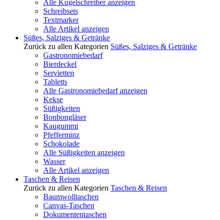
Alle Kugelschreiber anzeigen
Schreibsets
Textmarker
Alle Artikel anzeigen
Süßes, Salziges & Getränke
Zurück zu allen Kategorien
Süßes, Salziges & Getränke
Gastronomiebedarf
Bierdeckel
Servietten
Tabletts
Alle Gastronomiebedarf anzeigen
Kekse
Süßigkeiten
Bonbongläser
Kaugummi
Pfefferminz
Schokolade
Alle Süßigkeiten anzeigen
Wasser
Alle Artikel anzeigen
Taschen & Reisen
Zurück zu allen Kategorien
Taschen & Reisen
Baumwolltaschen
Canvas-Taschen
Dokumententaschen