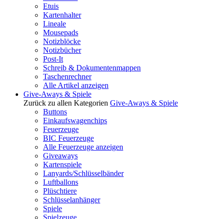
Etuis
Kartenhalter
Lineale
Mousepads
Notizblöcke
Notizbücher
Post-It
Schreib & Dokumentenmappen
Taschenrechner
Alle Artikel anzeigen
Give-Aways & Spiele
Zurück zu allen Kategorien
Give-Aways & Spiele
Buttons
Einkaufswagenchips
Feuerzeuge
BIC Feuerzeuge
Alle Feuerzeuge anzeigen
Giveaways
Kartenspiele
Lanyards/Schlüsselbänder
Luftballons
Plüschtiere
Schlüsselanhänger
Spiele
Spielzeuge