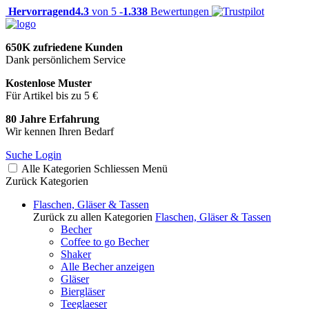
Hervorragend
4.3
von 5 -
1.338
Bewertungen
650K zufriedene Kunden
Dank persönlichem Service
Kostenlose Muster
Für Artikel bis zu 5 €
80 Jahre Erfahrung
Wir kennen Ihren Bedarf
Suche
Login
Alle Kategorien
Schliessen
Menü
Zurück
Kategorien
Flaschen, Gläser & Tassen
Zurück zu allen Kategorien
Flaschen, Gläser & Tassen
Becher
Coffee to go Becher
Shaker
Alle Becher anzeigen
Gläser
Biergläser
Teeglaeser