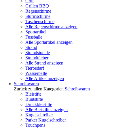
Golf
Grillen BBQ
Regenschirme
Sturmschirme
Taschenschirme
Alle Regenschirme anzeigen
Sportartikel
Fussballe
Alle Sportartikel anzeigen
Strand
Strandstuehle
Strandtücher
Alle Strand anzeigen
Tierbedarf
Wasserbälle
Alle Artikel anzeigen
Schreibwaren
Zurück zu allen Kategorien
Schreibwaren
Bleistifte
Buntstifte
Druckbleistifte
Alle Bleistifte anzeigen
Kugelschreiber
Parker Kugelschreiber
Touchpens