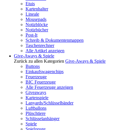
Etuis
Kartenhalter
Lineale
Mousepads
Notizblöcke
Notizbücher
Post-It
Schreib & Dokumentenmappen
Taschenrechner
Alle Artikel anzeigen
Give-Aways & Spiele
Zurück zu allen Kategorien
Give-Aways & Spiele
Buttons
Einkaufswagenchips
Feuerzeuge
BIC Feuerzeuge
Alle Feuerzeuge anzeigen
Giveaways
Kartenspiele
Lanyards/Schlüsselbänder
Luftballons
Plüschtiere
Schlüsselanhänger
Spiele
Spielzeuge