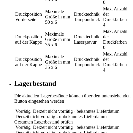
0
Max. Anzahl
Maximale
Druckposition
Drucktechnik
der
Größe in mm
Vorderseite
Tampondruck
Druckfarben
50 x 6
4
Max. Anzahl
Maximale
Druckposition
Drucktechnik
der
Größe in mm
auf der Kappe
Lasergravur
Druckfarben
35 x 6
0
Max. Anzahl
Maximale
Druckposition
Drucktechnik
der
Größe in mm
auf der Kappe
Tampondruck
Druckfarben
35 x 6
4
Lagerbestand
Die aktuellen Lagerbestände können über den untenstehenden
Button eingesehen werden
Vorrätig
Derzeit nicht vorrätig - bekanntes Lieferdatum
Derzeit nicht vorrätig - unbekanntes Lieferdatum
Gesamten Lagerbestand prüfen
Vorrätig
Derzeit nicht vorrätig - bekanntes Lieferdatum
Derzeit nicht vorrätig - unbekanntes Lieferdatum