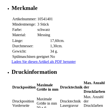
Merkmale
Artikelnummer:
10541401
Mindestmenge:
3 Stück
Farbe:
schwarz
Material:
Messing
Länge:
17,60cm.
Durchmesser:
1,30cm.
Gewicht:
34 g.
Spülmaschinen geeignet
No
Laden Sie diesen Artikel als PDF herunter
Druckinformation
Max. Anzahl
Maximale
Druckposition
Drucktechnik
der
Größe in mm
Druckfarben
Max. Anzahl
Maximale
Druckposition
Drucktechnik
der
Größe in mm
Vorderseite
Lasergravur
Druckfarben
50 x 6