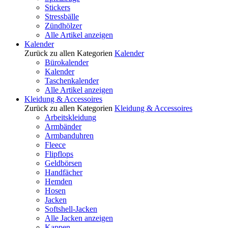
Stickers
Stressbälle
Zündhölzer
Alle Artikel anzeigen
Kalender
Zurück zu allen Kategorien
Kalender
Bürokalender
Kalender
Taschenkalender
Alle Artikel anzeigen
Kleidung & Accessoires
Zurück zu allen Kategorien
Kleidung & Accessoires
Arbeitskleidung
Armbänder
Armbanduhren
Fleece
Flipflops
Geldbörsen
Handfächer
Hemden
Hosen
Jacken
Softshell-Jacken
Alle Jacken anzeigen
Kappen