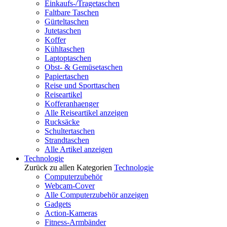
Einkaufs-/Tragetaschen
Faltbare Taschen
Gürteltaschen
Jutetaschen
Koffer
Kühltaschen
Laptoptaschen
Obst- & Gemüsetaschen
Papiertaschen
Reise und Sporttaschen
Reiseartikel
Kofferanhaenger
Alle Reiseartikel anzeigen
Rucksäcke
Schultertaschen
Strandtaschen
Alle Artikel anzeigen
Technologie
Zurück zu allen Kategorien
Technologie
Computerzubehör
Webcam-Cover
Alle Computerzubehör anzeigen
Gadgets
Action-Kameras
Fitness-Armbänder