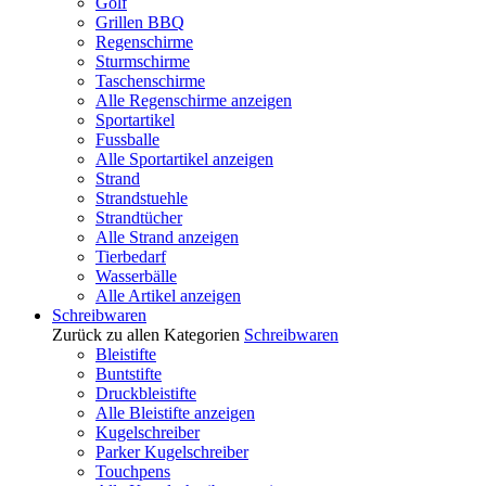
Golf
Grillen BBQ
Regenschirme
Sturmschirme
Taschenschirme
Alle Regenschirme anzeigen
Sportartikel
Fussballe
Alle Sportartikel anzeigen
Strand
Strandstuehle
Strandtücher
Alle Strand anzeigen
Tierbedarf
Wasserbälle
Alle Artikel anzeigen
Schreibwaren
Zurück zu allen Kategorien
Schreibwaren
Bleistifte
Buntstifte
Druckbleistifte
Alle Bleistifte anzeigen
Kugelschreiber
Parker Kugelschreiber
Touchpens