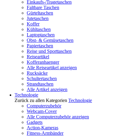
Einkaufs-/Tragetaschen
Faltbare Taschen
Gürteltaschen
Jutetaschen
Koffer
Kühltaschen
Laptoptaschen
Obst- & Gemüsetaschen
Papiertaschen
Reise und Sporttaschen
Reiseartikel
Kofferanhaenger
Alle Reiseartikel anzeigen
Rucksäcke
Schultertaschen
Strandtaschen
Alle Artikel anzeigen
Technologie
Zurück zu allen Kategorien
Technologie
Computerzubehör
Webcam-Cover
Alle Computerzubehör anzeigen
Gadgets
Action-Kameras
Fitness-Armbänder