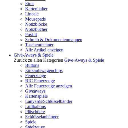
Etuis
Kartenhalter
Lineale
Mousepads
Notizblöcke
Notizbücher
Post-It
Schreib & Dokumentenmappen
Taschenrechner
Alle Artikel anzeigen
Give-Aways & Spiele
Zurück zu allen Kategorien
Give-Aways & Spiele
Buttons
Einkaufswagenchips
Feuerzeuge
BIC Feuerzeuge
Alle Feuerzeuge anzeigen
Giveaways
Kartenspiele
Lanyards/Schlüsselbänder
Luftballons
Plüschtiere
Schlüsselanhänger
Spiele
Spielzeuge