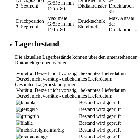
Druckposition
Drucktechnik
der
Größe in mm
3. Segment
Digitaltransfer
Druckfarben
125 x 80
99
Maximale
Max. Anzahl
Druckposition
Drucktechnik
Größe in mm
der
3. Segment
Siebdruck
150 x 80
Druckfarben
-
Lagerbestand
Die aktuellen Lagerbestände können über den untenstehenden
Button eingesehen werden
Vorrätig
Derzeit nicht vorrätig - bekanntes Lieferdatum
Derzeit nicht vorrätig - unbekanntes Lieferdatum
Gesamten Lagerbestand prüfen
Vorrätig
Derzeit nicht vorrätig - bekanntes Lieferdatum
Derzeit nicht vorrätig - unbekanntes Lieferdatum
blau
Bestand wird geprüft
gelb
Bestand wird geprüft
grün
Bestand wird geprüft
lila
Bestand wird geprüft
mehrfarbig
Bestand wird geprüft
orange
Bestand wird geprüft