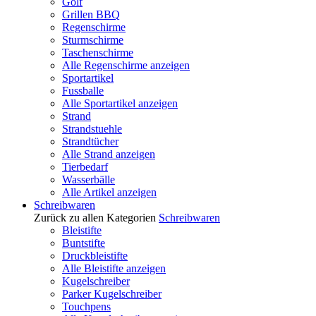
Golf
Grillen BBQ
Regenschirme
Sturmschirme
Taschenschirme
Alle Regenschirme anzeigen
Sportartikel
Fussballe
Alle Sportartikel anzeigen
Strand
Strandstuehle
Strandtücher
Alle Strand anzeigen
Tierbedarf
Wasserbälle
Alle Artikel anzeigen
Schreibwaren
Zurück zu allen Kategorien
Schreibwaren
Bleistifte
Buntstifte
Druckbleistifte
Alle Bleistifte anzeigen
Kugelschreiber
Parker Kugelschreiber
Touchpens