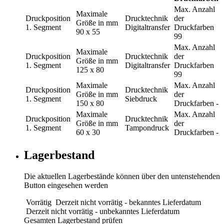
Max. Anzahl
Maximale
Druckposition
Drucktechnik
der
Größe in mm
1. Segment
Digitaltransfer
Druckfarben
90 x 55
99
Max. Anzahl
Maximale
Druckposition
Drucktechnik
der
Größe in mm
1. Segment
Digitaltransfer
Druckfarben
125 x 80
99
Maximale
Max. Anzahl
Druckposition
Drucktechnik
Größe in mm
der
1. Segment
Siebdruck
150 x 80
Druckfarben
-
Maximale
Max. Anzahl
Druckposition
Drucktechnik
Größe in mm
der
1. Segment
Tampondruck
60 x 30
Druckfarben
-
Lagerbestand
Die aktuellen Lagerbestände können über den untenstehenden
Button eingesehen werden
Vorrätig
Derzeit nicht vorrätig - bekanntes Lieferdatum
Derzeit nicht vorrätig - unbekanntes Lieferdatum
Gesamten Lagerbestand prüfen