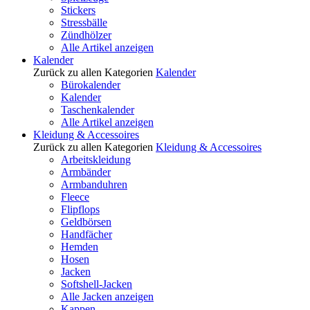
Stickers
Stressbälle
Zündhölzer
Alle Artikel anzeigen
Kalender
Zurück zu allen Kategorien
Kalender
Bürokalender
Kalender
Taschenkalender
Alle Artikel anzeigen
Kleidung & Accessoires
Zurück zu allen Kategorien
Kleidung & Accessoires
Arbeitskleidung
Armbänder
Armbanduhren
Fleece
Flipflops
Geldbörsen
Handfächer
Hemden
Hosen
Jacken
Softshell-Jacken
Alle Jacken anzeigen
Kappen