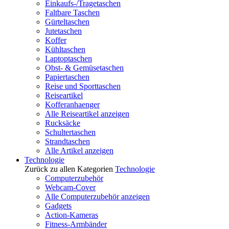
Einkaufs-/Tragetaschen
Faltbare Taschen
Gürteltaschen
Jutetaschen
Koffer
Kühltaschen
Laptoptaschen
Obst- & Gemüsetaschen
Papiertaschen
Reise und Sporttaschen
Reiseartikel
Kofferanhaenger
Alle Reiseartikel anzeigen
Rucksäcke
Schultertaschen
Strandtaschen
Alle Artikel anzeigen
Technologie
Zurück zu allen Kategorien
Technologie
Computerzubehör
Webcam-Cover
Alle Computerzubehör anzeigen
Gadgets
Action-Kameras
Fitness-Armbänder