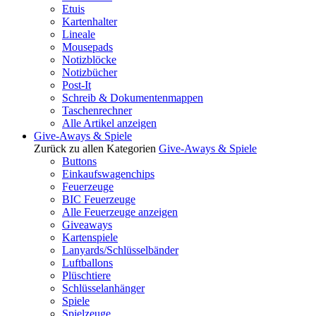
Etuis
Kartenhalter
Lineale
Mousepads
Notizblöcke
Notizbücher
Post-It
Schreib & Dokumentenmappen
Taschenrechner
Alle Artikel anzeigen
Give-Aways & Spiele
Zurück zu allen Kategorien
Give-Aways & Spiele
Buttons
Einkaufswagenchips
Feuerzeuge
BIC Feuerzeuge
Alle Feuerzeuge anzeigen
Giveaways
Kartenspiele
Lanyards/Schlüsselbänder
Luftballons
Plüschtiere
Schlüsselanhänger
Spiele
Spielzeuge