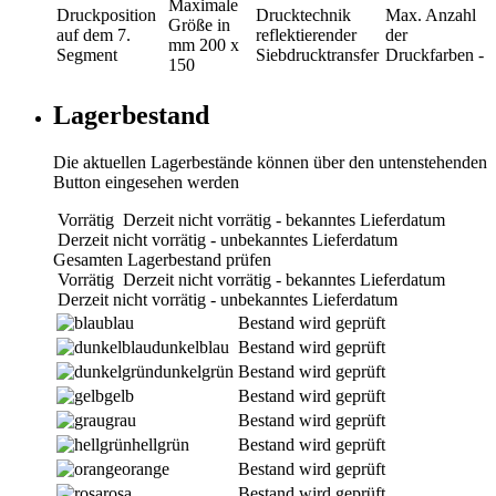
Maximale
Druckposition
Drucktechnik
Max. Anzahl
Größe in
auf dem 7.
reflektierender
der
mm
200 x
Segment
Siebdrucktransfer
Druckfarben
-
150
Lagerbestand
Die aktuellen Lagerbestände können über den untenstehenden
Button eingesehen werden
Vorrätig
Derzeit nicht vorrätig - bekanntes Lieferdatum
Derzeit nicht vorrätig - unbekanntes Lieferdatum
Gesamten Lagerbestand prüfen
Vorrätig
Derzeit nicht vorrätig - bekanntes Lieferdatum
Derzeit nicht vorrätig - unbekanntes Lieferdatum
blau
Bestand wird geprüft
dunkelblau
Bestand wird geprüft
dunkelgrün
Bestand wird geprüft
gelb
Bestand wird geprüft
grau
Bestand wird geprüft
hellgrün
Bestand wird geprüft
orange
Bestand wird geprüft
rosa
Bestand wird geprüft