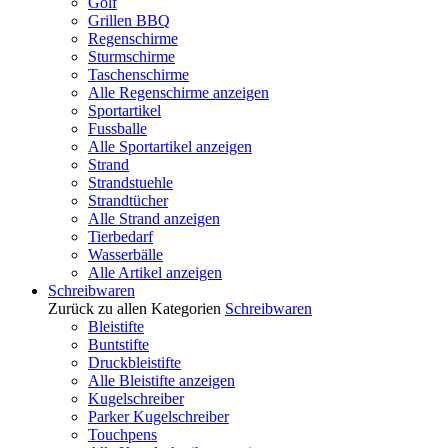
Golf
Grillen BBQ
Regenschirme
Sturmschirme
Taschenschirme
Alle Regenschirme anzeigen
Sportartikel
Fussballe
Alle Sportartikel anzeigen
Strand
Strandstuehle
Strandtücher
Alle Strand anzeigen
Tierbedarf
Wasserbälle
Alle Artikel anzeigen
Schreibwaren
Zurück zu allen Kategorien
Schreibwaren
Bleistifte
Buntstifte
Druckbleistifte
Alle Bleistifte anzeigen
Kugelschreiber
Parker Kugelschreiber
Touchpens