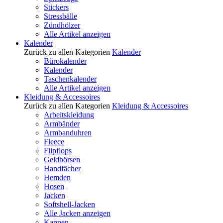
Stickers
Stressbälle
Zündhölzer
Alle Artikel anzeigen
Kalender
Zurück zu allen Kategorien
Kalender
Bürokalender
Kalender
Taschenkalender
Alle Artikel anzeigen
Kleidung & Accessoires
Zurück zu allen Kategorien
Kleidung & Accessoires
Arbeitskleidung
Armbänder
Armbanduhren
Fleece
Flipflops
Geldbörsen
Handfächer
Hemden
Hosen
Jacken
Softshell-Jacken
Alle Jacken anzeigen
Kappen