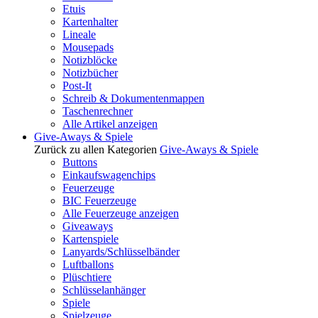
Etuis
Kartenhalter
Lineale
Mousepads
Notizblöcke
Notizbücher
Post-It
Schreib & Dokumentenmappen
Taschenrechner
Alle Artikel anzeigen
Give-Aways & Spiele
Zurück zu allen Kategorien
Give-Aways & Spiele
Buttons
Einkaufswagenchips
Feuerzeuge
BIC Feuerzeuge
Alle Feuerzeuge anzeigen
Giveaways
Kartenspiele
Lanyards/Schlüsselbänder
Luftballons
Plüschtiere
Schlüsselanhänger
Spiele
Spielzeuge