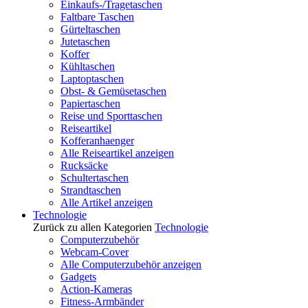
Einkaufs-/Tragetaschen
Faltbare Taschen
Gürteltaschen
Jutetaschen
Koffer
Kühltaschen
Laptoptaschen
Obst- & Gemüsetaschen
Papiertaschen
Reise und Sporttaschen
Reiseartikel
Kofferanhaenger
Alle Reiseartikel anzeigen
Rucksäcke
Schultertaschen
Strandtaschen
Alle Artikel anzeigen
Technologie
Zurück zu allen Kategorien
Technologie
Computerzubehör
Webcam-Cover
Alle Computerzubehör anzeigen
Gadgets
Action-Kameras
Fitness-Armbänder