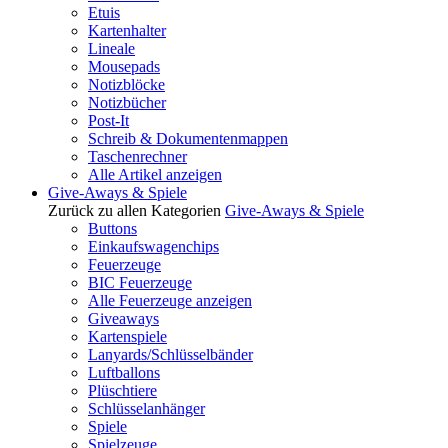
Etuis
Kartenhalter
Lineale
Mousepads
Notizblöcke
Notizbücher
Post-It
Schreib & Dokumentenmappen
Taschenrechner
Alle Artikel anzeigen
Give-Aways & Spiele
Zurück zu allen Kategorien
Give-Aways & Spiele
Buttons
Einkaufswagenchips
Feuerzeuge
BIC Feuerzeuge
Alle Feuerzeuge anzeigen
Giveaways
Kartenspiele
Lanyards/Schlüsselbänder
Luftballons
Plüschtiere
Schlüsselanhänger
Spiele
Spielzeuge