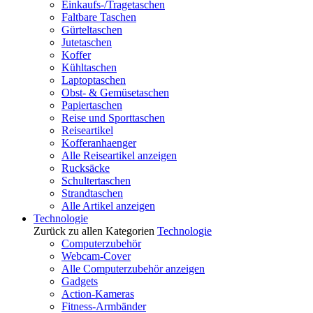
Einkaufs-/Tragetaschen
Faltbare Taschen
Gürteltaschen
Jutetaschen
Koffer
Kühltaschen
Laptoptaschen
Obst- & Gemüsetaschen
Papiertaschen
Reise und Sporttaschen
Reiseartikel
Kofferanhaenger
Alle Reiseartikel anzeigen
Rucksäcke
Schultertaschen
Strandtaschen
Alle Artikel anzeigen
Technologie
Zurück zu allen Kategorien
Technologie
Computerzubehör
Webcam-Cover
Alle Computerzubehör anzeigen
Gadgets
Action-Kameras
Fitness-Armbänder