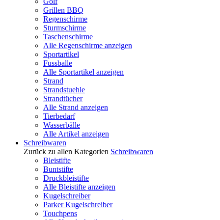
Golf
Grillen BBQ
Regenschirme
Sturmschirme
Taschenschirme
Alle Regenschirme anzeigen
Sportartikel
Fussballe
Alle Sportartikel anzeigen
Strand
Strandstuehle
Strandtücher
Alle Strand anzeigen
Tierbedarf
Wasserbälle
Alle Artikel anzeigen
Schreibwaren
Zurück zu allen Kategorien
Schreibwaren
Bleistifte
Buntstifte
Druckbleistifte
Alle Bleistifte anzeigen
Kugelschreiber
Parker Kugelschreiber
Touchpens