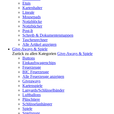
Etuis
Kartenhalter
Lineale
Mousepads
Notizblöcke
Notizbücher
Post-It
Schreib & Dokumentenmappen
Taschenrechner
Alle Artikel anzeigen
Give-Aways & Spiele
Zurück zu allen Kategorien
Give-Aways & Spiele
Buttons
Einkaufswagenchips
Feuerzeuge
BIC Feuerzeuge
Alle Feuerzeuge anzeigen
Giveaways
Kartenspiele
Lanyards/Schlüsselbänder
Luftballons
Plüschtiere
Schlüsselanhänger
Spiele
Spielzeuge