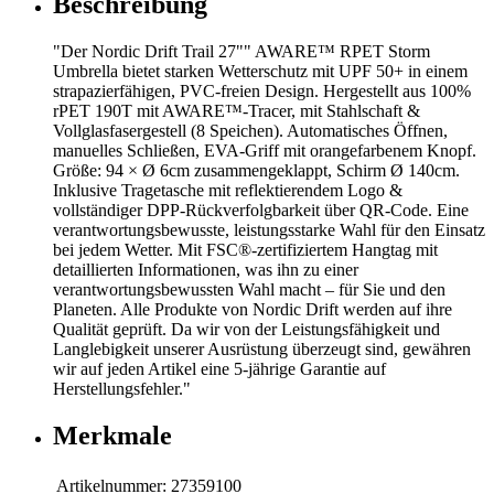
Beschreibung
"Der Nordic Drift Trail 27"" AWARE™ RPET Storm
Umbrella bietet starken Wetterschutz mit UPF 50+ in einem
strapazierfähigen, PVC-freien Design. Hergestellt aus 100%
rPET 190T mit AWARE™-Tracer, mit Stahlschaft &
Vollglasfasergestell (8 Speichen). Automatisches Öffnen,
manuelles Schließen, EVA-Griff mit orangefarbenem Knopf.
Größe: 94 × Ø 6cm zusammengeklappt, Schirm Ø 140cm.
Inklusive Tragetasche mit reflektierendem Logo &
vollständiger DPP-Rückverfolgbarkeit über QR-Code. Eine
verantwortungsbewusste, leistungsstarke Wahl für den Einsatz
bei jedem Wetter. Mit FSC®-zertifiziertem Hangtag mit
detaillierten Informationen, was ihn zu einer
verantwortungsbewussten Wahl macht – für Sie und den
Planeten. Alle Produkte von Nordic Drift werden auf ihre
Qualität geprüft. Da wir von der Leistungsfähigkeit und
Langlebigkeit unserer Ausrüstung überzeugt sind, gewähren
wir auf jeden Artikel eine 5-jährige Garantie auf
Herstellungsfehler."
Merkmale
Artikelnummer:
27359100