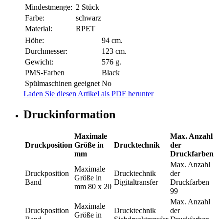
Mindestmenge:
2 Stück
Farbe:
schwarz
Material:
RPET
Höhe:
94 cm.
Durchmesser:
123 cm.
Gewicht:
576 g.
PMS-Farben
Black
Spülmaschinen geeignet
No
Laden Sie diesen Artikel als PDF herunter
Druckinformation
Maximale
Max. Anzahl
Druckposition
Größe in
Drucktechnik
der
mm
Druckfarben
Max. Anzahl
Maximale
Druckposition
Drucktechnik
der
Größe in
Band
Digitaltransfer
Druckfarben
mm
80 x 20
99
Max. Anzahl
Maximale
Druckposition
Drucktechnik
der
Größe in