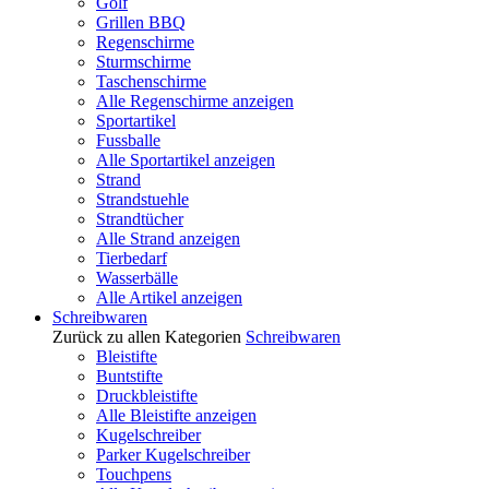
Golf
Grillen BBQ
Regenschirme
Sturmschirme
Taschenschirme
Alle Regenschirme anzeigen
Sportartikel
Fussballe
Alle Sportartikel anzeigen
Strand
Strandstuehle
Strandtücher
Alle Strand anzeigen
Tierbedarf
Wasserbälle
Alle Artikel anzeigen
Schreibwaren
Zurück zu allen Kategorien
Schreibwaren
Bleistifte
Buntstifte
Druckbleistifte
Alle Bleistifte anzeigen
Kugelschreiber
Parker Kugelschreiber
Touchpens