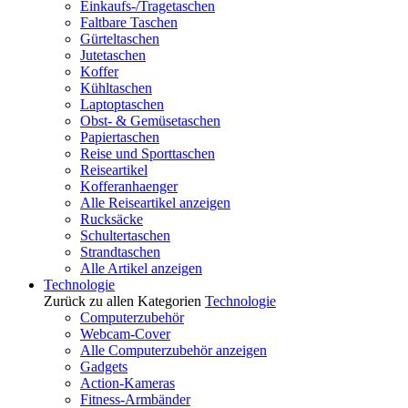
Einkaufs-/Tragetaschen
Faltbare Taschen
Gürteltaschen
Jutetaschen
Koffer
Kühltaschen
Laptoptaschen
Obst- & Gemüsetaschen
Papiertaschen
Reise und Sporttaschen
Reiseartikel
Kofferanhaenger
Alle Reiseartikel anzeigen
Rucksäcke
Schultertaschen
Strandtaschen
Alle Artikel anzeigen
Technologie
Zurück zu allen Kategorien
Technologie
Computerzubehör
Webcam-Cover
Alle Computerzubehör anzeigen
Gadgets
Action-Kameras
Fitness-Armbänder