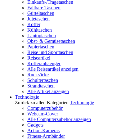
Einkaufs-/Tragetaschen
Faltbare Taschen
Gürteltaschen
Jutetaschen
Koffer
Kühltaschen
Laptoptaschen
Obst- & Gemüsetaschen
Papiertaschen
Reise und Sporttaschen
Reiseartikel
Kofferanhaenger
Alle Reiseartikel anzeigen
Rucksäcke
Schultertaschen
Strandtaschen
Alle Artikel anzeigen
Technologie
Zurück zu allen Kategorien
Technologie
Computerzubehör
Webcam-Cover
Alle Computerzubehör anzeigen
Gadgets
Action-Kameras
Fitness-Armbänder