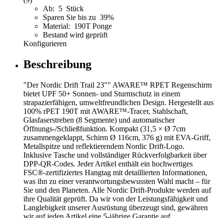
Ab: 5 Stück
Sparen Sie bis zu 39%
Material: 190T Ponge
Bestand wird geprüft
Konfigurieren
Beschreibung
"Der Nordic Drift Trail 23"" AWARE™ RPET Regenschirm
bietet UPF 50+ Sonnen- und Sturmschutz in einem
strapazierfähigen, umweltfreundlichen Design. Hergestellt aus
100% rPET 190T mit AWARE™-Tracer, Stahlschaft,
Glasfaserstreben (8 Segmente) und automatischer
Öffnungs-/Schließfunktion. Kompakt (31,5 × Ø 7cm
zusammengeklappt, Schirm Ø 116cm, 376 g) mit EVA-Griff,
Metallspitze und reflektierendem Nordic Drift-Logo.
Inklusive Tasche und vollständiger Rückverfolgbarkeit über
DPP-QR-Codes. Jeder Artikel enthält ein hochwertiges
FSC®-zertifiziertes Hangtag mit detaillierten Informationen,
was ihn zu einer verantwortungsbewussten Wahl macht – für
Sie und den Planeten. Alle Nordic Drift-Produkte werden auf
ihre Qualität geprüft. Da wir von der Leistungsfähigkeit und
Langlebigkeit unserer Ausrüstung überzeugt sind, gewähren
wir auf jeden Artikel eine 5-jährige Garantie auf