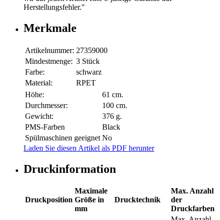
Herstellungsfehler."
Merkmale
Artikelnummer:
27359000
Mindestmenge:
3 Stück
Farbe:
schwarz
Material:
RPET
Höhe:
61 cm.
Durchmesser:
100 cm.
Gewicht:
376 g.
PMS-Farben
Black
Spülmaschinen geeignet
No
Laden Sie diesen Artikel als PDF herunter
Druckinformation
Maximale
Max. Anzahl
Druckposition
Größe in
Drucktechnik
der
mm
Druckfarben
Max. Anzahl