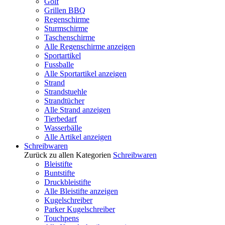
Golf
Grillen BBQ
Regenschirme
Sturmschirme
Taschenschirme
Alle Regenschirme anzeigen
Sportartikel
Fussballe
Alle Sportartikel anzeigen
Strand
Strandstuehle
Strandtücher
Alle Strand anzeigen
Tierbedarf
Wasserbälle
Alle Artikel anzeigen
Schreibwaren
Zurück zu allen Kategorien
Schreibwaren
Bleistifte
Buntstifte
Druckbleistifte
Alle Bleistifte anzeigen
Kugelschreiber
Parker Kugelschreiber
Touchpens