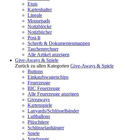
Etuis
Kartenhalter
Lineale
Mousepads
Notizblöcke
Notizbücher
Post-It
Schreib & Dokumentenmappen
Taschenrechner
Alle Artikel anzeigen
Give-Aways & Spiele
Zurück zu allen Kategorien
Give-Aways & Spiele
Buttons
Einkaufswagenchips
Feuerzeuge
BIC Feuerzeuge
Alle Feuerzeuge anzeigen
Giveaways
Kartenspiele
Lanyards/Schlüsselbänder
Luftballons
Plüschtiere
Schlüsselanhänger
Spiele
Spielzeuge