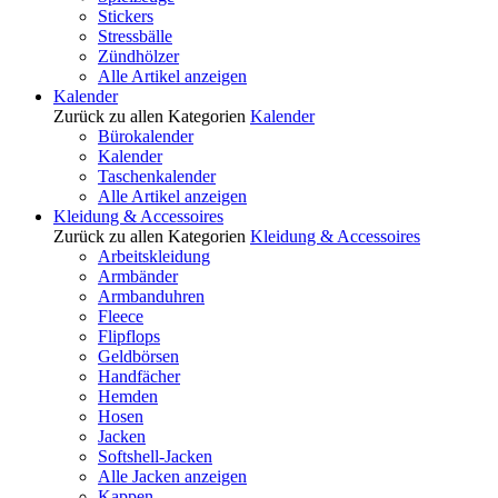
Stickers
Stressbälle
Zündhölzer
Alle Artikel anzeigen
Kalender
Zurück zu allen Kategorien
Kalender
Bürokalender
Kalender
Taschenkalender
Alle Artikel anzeigen
Kleidung & Accessoires
Zurück zu allen Kategorien
Kleidung & Accessoires
Arbeitskleidung
Armbänder
Armbanduhren
Fleece
Flipflops
Geldbörsen
Handfächer
Hemden
Hosen
Jacken
Softshell-Jacken
Alle Jacken anzeigen
Kappen