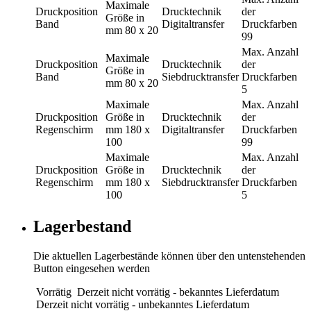
Maximale
Druckposition
Drucktechnik
der
Größe in
Band
Digitaltransfer
Druckfarben
mm
80 x 20
99
Max. Anzahl
Maximale
Druckposition
Drucktechnik
der
Größe in
Band
Siebdrucktransfer
Druckfarben
mm
80 x 20
5
Maximale
Max. Anzahl
Druckposition
Größe in
Drucktechnik
der
Regenschirm
mm
180 x
Digitaltransfer
Druckfarben
100
99
Maximale
Max. Anzahl
Druckposition
Größe in
Drucktechnik
der
Regenschirm
mm
180 x
Siebdrucktransfer
Druckfarben
100
5
Lagerbestand
Die aktuellen Lagerbestände können über den untenstehenden
Button eingesehen werden
Vorrätig
Derzeit nicht vorrätig - bekanntes Lieferdatum
Derzeit nicht vorrätig - unbekanntes Lieferdatum