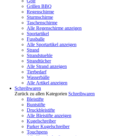
Golf
Grillen BBQ
Regenschirme
Sturmschirme
Taschenschirme
Alle Regenschirme anzeigen
Sportartikel
Fussballe
Alle Sportartikel anzeigen
Strand
Strandstuehle
Strandtücher
Alle Strand anzeigen
Tierbedarf
Wasserbälle
Alle Artikel anzeigen
Schreibwaren
Zurück zu allen Kategorien
Schreibwaren
Bleistifte
Buntstifte
Druckbleistifte
Alle Bleistifte anzeigen
Kugelschreiber
Parker Kugelschreiber
Touchpens