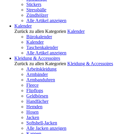
Stickers
Stressbälle
Zündhölzer
Alle Artikel anzeigen
Kalender
Zurück zu allen Kategorien
Kalender
Bürokalender
Kalender
Taschenkalender
Alle Artikel anzeigen
Kleidung & Accessoires
Zurück zu allen Kategorien
Kleidung & Accessoires
Arbeitskleidung
Armbänder
Armbanduhren
Fleece
Flipflops
Geldbörsen
Handfächer
Hemden
Hosen
Jacken
Softshell-Jacken
Alle Jacken anzeigen
Kappen