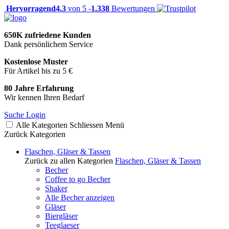
Hervorragend
4.3
von 5 -
1.338
Bewertungen
650K zufriedene Kunden
Dank persönlichem Service
Kostenlose Muster
Für Artikel bis zu 5 €
80 Jahre Erfahrung
Wir kennen Ihren Bedarf
Suche
Login
Alle Kategorien
Schliessen
Menü
Zurück
Kategorien
Flaschen, Gläser & Tassen
Zurück zu allen Kategorien
Flaschen, Gläser & Tassen
Becher
Coffee to go Becher
Shaker
Alle Becher anzeigen
Gläser
Biergläser
Teeglaeser