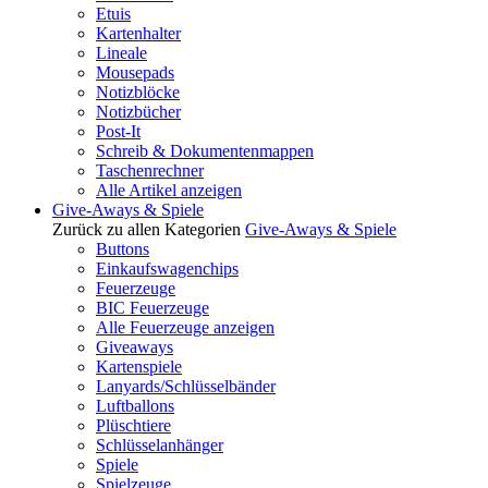
Etuis
Kartenhalter
Lineale
Mousepads
Notizblöcke
Notizbücher
Post-It
Schreib & Dokumentenmappen
Taschenrechner
Alle Artikel anzeigen
Give-Aways & Spiele
Zurück zu allen Kategorien
Give-Aways & Spiele
Buttons
Einkaufswagenchips
Feuerzeuge
BIC Feuerzeuge
Alle Feuerzeuge anzeigen
Giveaways
Kartenspiele
Lanyards/Schlüsselbänder
Luftballons
Plüschtiere
Schlüsselanhänger
Spiele
Spielzeuge