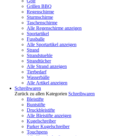
Golf
Grillen BBQ
Regenschirme
Sturmschirme
Taschenschirme
Alle Regenschirme anzeigen
Sportartikel
Fussballe
Alle Sportartikel anzeigen
Strand
Strandstuehle
Strandtücher
Alle Strand anzeigen
Tierbedarf
Wasserbälle
Alle Artikel anzeigen
Schreibwaren
Zurück zu allen Kategorien
Schreibwaren
Bleistifte
Buntstifte
Druckbleistifte
Alle Bleistifte anzeigen
Kugelschreiber
Parker Kugelschreiber
Touchpens