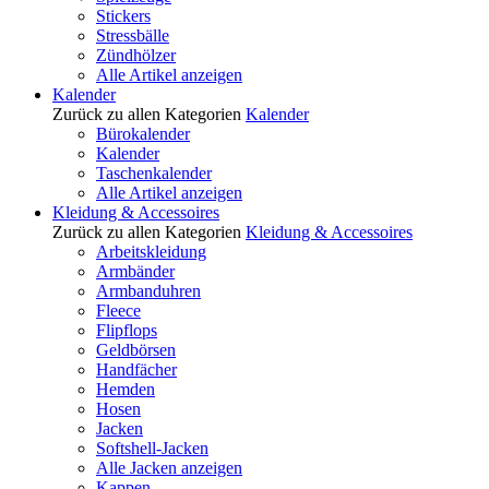
Stickers
Stressbälle
Zündhölzer
Alle Artikel anzeigen
Kalender
Zurück zu allen Kategorien
Kalender
Bürokalender
Kalender
Taschenkalender
Alle Artikel anzeigen
Kleidung & Accessoires
Zurück zu allen Kategorien
Kleidung & Accessoires
Arbeitskleidung
Armbänder
Armbanduhren
Fleece
Flipflops
Geldbörsen
Handfächer
Hemden
Hosen
Jacken
Softshell-Jacken
Alle Jacken anzeigen
Kappen