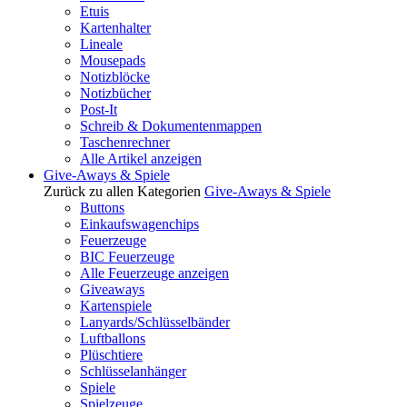
Etuis
Kartenhalter
Lineale
Mousepads
Notizblöcke
Notizbücher
Post-It
Schreib & Dokumentenmappen
Taschenrechner
Alle Artikel anzeigen
Give-Aways & Spiele
Zurück zu allen Kategorien
Give-Aways & Spiele
Buttons
Einkaufswagenchips
Feuerzeuge
BIC Feuerzeuge
Alle Feuerzeuge anzeigen
Giveaways
Kartenspiele
Lanyards/Schlüsselbänder
Luftballons
Plüschtiere
Schlüsselanhänger
Spiele
Spielzeuge