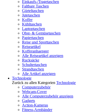
Einkaufs-/Tragetaschen
Faltbare Taschen
Gürteltaschen
Jutetaschen
Koffer
Kühltaschen
Laptoptaschen
Obst- & Gemüsetaschen
Papiertaschen
Reise und Sporttaschen
Reiseartikel
Kofferanhaenger
Alle Reiseartikel anzeigen
Rucksäcke
Schultertaschen
Strandtaschen
Alle Artikel anzeigen
Technologie
Zurück zu allen Kategorien
Technologie
Computerzubehör
Webcam-Cover
Alle Computerzubehör anzeigen
Gadgets
Action-Kameras
Fitness-Armbänder