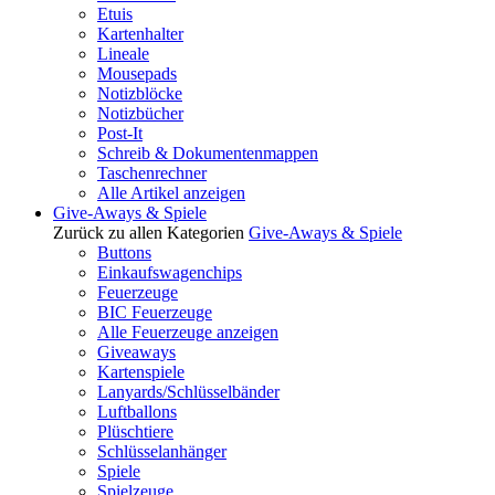
Etuis
Kartenhalter
Lineale
Mousepads
Notizblöcke
Notizbücher
Post-It
Schreib & Dokumentenmappen
Taschenrechner
Alle Artikel anzeigen
Give-Aways & Spiele
Zurück zu allen Kategorien
Give-Aways & Spiele
Buttons
Einkaufswagenchips
Feuerzeuge
BIC Feuerzeuge
Alle Feuerzeuge anzeigen
Giveaways
Kartenspiele
Lanyards/Schlüsselbänder
Luftballons
Plüschtiere
Schlüsselanhänger
Spiele
Spielzeuge