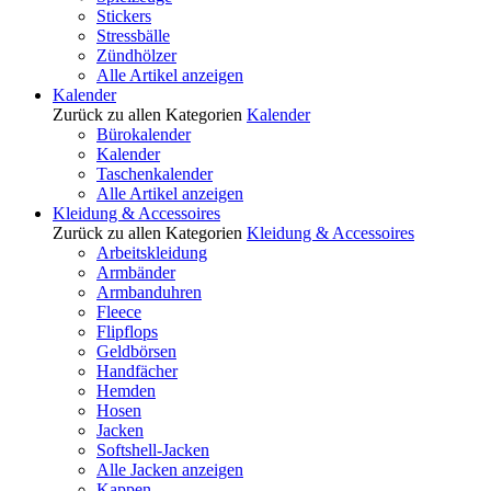
Stickers
Stressbälle
Zündhölzer
Alle Artikel anzeigen
Kalender
Zurück zu allen Kategorien
Kalender
Bürokalender
Kalender
Taschenkalender
Alle Artikel anzeigen
Kleidung & Accessoires
Zurück zu allen Kategorien
Kleidung & Accessoires
Arbeitskleidung
Armbänder
Armbanduhren
Fleece
Flipflops
Geldbörsen
Handfächer
Hemden
Hosen
Jacken
Softshell-Jacken
Alle Jacken anzeigen
Kappen