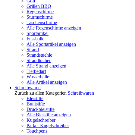
Golf
Grillen BBQ
Regenschirme
Sturmschirme
Taschenschirme
Alle Regenschirme anzeigen
Sportartikel
Fussballe
Alle Sportartikel anzeigen
Strand
Strandstuehle
Strandtücher
Alle Strand anzeigen
Tierbedarf
Wasserbälle
Alle Artikel anzeigen
Schreibwaren
Zurück zu allen Kategorien
Schreibwaren
Bleistifte
Buntstifte
Druckbleistifte
Alle Bleistifte anzeigen
Kugelschreiber
Parker Kugelschreiber
Touchpens