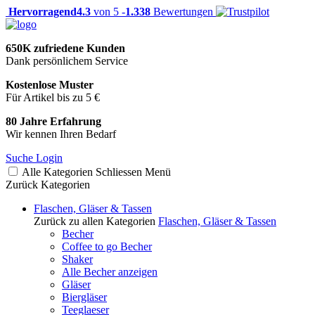
Hervorragend
4.3
von 5 -
1.338
Bewertungen
650K zufriedene Kunden
Dank persönlichem Service
Kostenlose Muster
Für Artikel bis zu 5 €
80 Jahre Erfahrung
Wir kennen Ihren Bedarf
Suche
Login
Alle Kategorien
Schliessen
Menü
Zurück
Kategorien
Flaschen, Gläser & Tassen
Zurück zu allen Kategorien
Flaschen, Gläser & Tassen
Becher
Coffee to go Becher
Shaker
Alle Becher anzeigen
Gläser
Biergläser
Teeglaeser