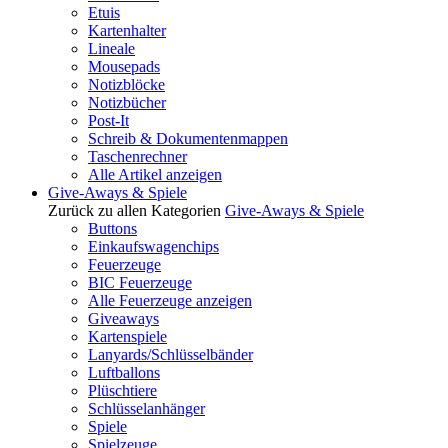
Etuis
Kartenhalter
Lineale
Mousepads
Notizblöcke
Notizbücher
Post-It
Schreib & Dokumentenmappen
Taschenrechner
Alle Artikel anzeigen
Give-Aways & Spiele
Zurück zu allen Kategorien
Give-Aways & Spiele
Buttons
Einkaufswagenchips
Feuerzeuge
BIC Feuerzeuge
Alle Feuerzeuge anzeigen
Giveaways
Kartenspiele
Lanyards/Schlüsselbänder
Luftballons
Plüschtiere
Schlüsselanhänger
Spiele
Spielzeuge