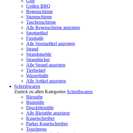
Golf
Grillen BBQ
Regenschirme
Sturmschirme
Taschenschirme
Alle Regenschirme anzeigen
Sportartikel
Fussballe
Alle Sportartikel anzeigen
Strand
Strandstuehle
Strandtücher
Alle Strand anzeigen
Tierbedarf
Wasserbälle
Alle Artikel anzeigen
Schreibwaren
Zurück zu allen Kategorien
Schreibwaren
Bleistifte
Buntstifte
Druckbleistifte
Alle Bleistifte anzeigen
Kugelschreiber
Parker Kugelschreiber
Touchpens