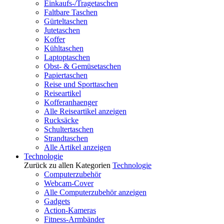
Einkaufs-/Tragetaschen
Faltbare Taschen
Gürteltaschen
Jutetaschen
Koffer
Kühltaschen
Laptoptaschen
Obst- & Gemüsetaschen
Papiertaschen
Reise und Sporttaschen
Reiseartikel
Kofferanhaenger
Alle Reiseartikel anzeigen
Rucksäcke
Schultertaschen
Strandtaschen
Alle Artikel anzeigen
Technologie
Zurück zu allen Kategorien
Technologie
Computerzubehör
Webcam-Cover
Alle Computerzubehör anzeigen
Gadgets
Action-Kameras
Fitness-Armbänder