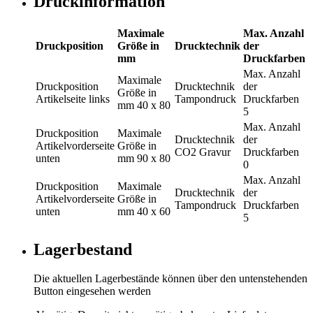
Druckinformation
Maximale
Max. Anzahl
Druckposition
Größe in
Drucktechnik
der
mm
Druckfarben
Max. Anzahl
Maximale
Druckposition
Drucktechnik
der
Größe in
Artikelseite links
Tampondruck
Druckfarben
mm
40 x 80
5
Max. Anzahl
Druckposition
Maximale
Drucktechnik
der
Artikelvorderseite
Größe in
CO2 Gravur
Druckfarben
unten
mm
90 x 80
0
Max. Anzahl
Druckposition
Maximale
Drucktechnik
der
Artikelvorderseite
Größe in
Tampondruck
Druckfarben
unten
mm
40 x 60
5
Lagerbestand
Die aktuellen Lagerbestände können über den untenstehenden
Button eingesehen werden