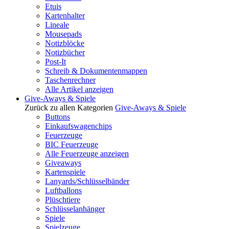
Etuis
Kartenhalter
Lineale
Mousepads
Notizblöcke
Notizbücher
Post-It
Schreib & Dokumentenmappen
Taschenrechner
Alle Artikel anzeigen
Give-Aways & Spiele
Zurück zu allen Kategorien
Give-Aways & Spiele
Buttons
Einkaufswagenchips
Feuerzeuge
BIC Feuerzeuge
Alle Feuerzeuge anzeigen
Giveaways
Kartenspiele
Lanyards/Schlüsselbänder
Luftballons
Plüschtiere
Schlüsselanhänger
Spiele
Spielzeuge