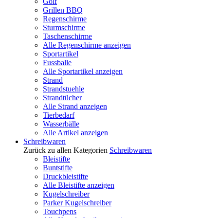
Golf
Grillen BBQ
Regenschirme
Sturmschirme
Taschenschirme
Alle Regenschirme anzeigen
Sportartikel
Fussballe
Alle Sportartikel anzeigen
Strand
Strandstuehle
Strandtücher
Alle Strand anzeigen
Tierbedarf
Wasserbälle
Alle Artikel anzeigen
Schreibwaren
Zurück zu allen Kategorien
Schreibwaren
Bleistifte
Buntstifte
Druckbleistifte
Alle Bleistifte anzeigen
Kugelschreiber
Parker Kugelschreiber
Touchpens