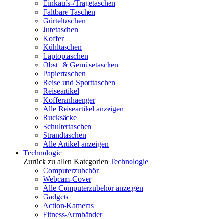
Einkaufs-/Tragetaschen
Faltbare Taschen
Gürteltaschen
Jutetaschen
Koffer
Kühltaschen
Laptoptaschen
Obst- & Gemüsetaschen
Papiertaschen
Reise und Sporttaschen
Reiseartikel
Kofferanhaenger
Alle Reiseartikel anzeigen
Rucksäcke
Schultertaschen
Strandtaschen
Alle Artikel anzeigen
Technologie
Zurück zu allen Kategorien
Technologie
Computerzubehör
Webcam-Cover
Alle Computerzubehör anzeigen
Gadgets
Action-Kameras
Fitness-Armbänder