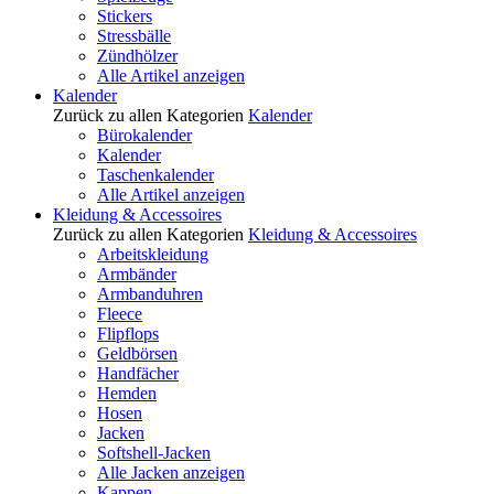
Stickers
Stressbälle
Zündhölzer
Alle Artikel anzeigen
Kalender
Zurück zu allen Kategorien
Kalender
Bürokalender
Kalender
Taschenkalender
Alle Artikel anzeigen
Kleidung & Accessoires
Zurück zu allen Kategorien
Kleidung & Accessoires
Arbeitskleidung
Armbänder
Armbanduhren
Fleece
Flipflops
Geldbörsen
Handfächer
Hemden
Hosen
Jacken
Softshell-Jacken
Alle Jacken anzeigen
Kappen