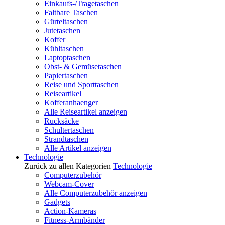
Einkaufs-/Tragetaschen
Faltbare Taschen
Gürteltaschen
Jutetaschen
Koffer
Kühltaschen
Laptoptaschen
Obst- & Gemüsetaschen
Papiertaschen
Reise und Sporttaschen
Reiseartikel
Kofferanhaenger
Alle Reiseartikel anzeigen
Rucksäcke
Schultertaschen
Strandtaschen
Alle Artikel anzeigen
Technologie
Zurück zu allen Kategorien
Technologie
Computerzubehör
Webcam-Cover
Alle Computerzubehör anzeigen
Gadgets
Action-Kameras
Fitness-Armbänder