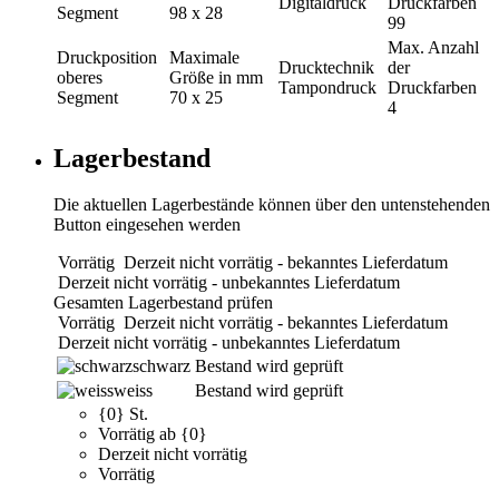
Digitaldruck
Druckfarben
Segment
98 x 28
99
Max. Anzahl
Druckposition
Maximale
Drucktechnik
der
oberes
Größe in mm
Tampondruck
Druckfarben
Segment
70 x 25
4
Lagerbestand
Die aktuellen Lagerbestände können über den untenstehenden
Button eingesehen werden
Vorrätig
Derzeit nicht vorrätig - bekanntes Lieferdatum
Derzeit nicht vorrätig - unbekanntes Lieferdatum
Gesamten Lagerbestand prüfen
Vorrätig
Derzeit nicht vorrätig - bekanntes Lieferdatum
Derzeit nicht vorrätig - unbekanntes Lieferdatum
schwarz
Bestand wird geprüft
weiss
Bestand wird geprüft
{0} St.
Vorrätig ab {0}
Derzeit nicht vorrätig
Vorrätig