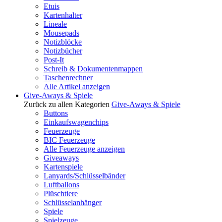
Etuis
Kartenhalter
Lineale
Mousepads
Notizblöcke
Notizbücher
Post-It
Schreib & Dokumentenmappen
Taschenrechner
Alle Artikel anzeigen
Give-Aways & Spiele
Zurück zu allen Kategorien
Give-Aways & Spiele
Buttons
Einkaufswagenchips
Feuerzeuge
BIC Feuerzeuge
Alle Feuerzeuge anzeigen
Giveaways
Kartenspiele
Lanyards/Schlüsselbänder
Luftballons
Plüschtiere
Schlüsselanhänger
Spiele
Spielzeuge