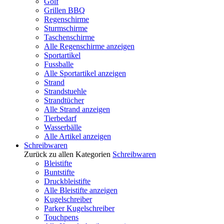
Golf
Grillen BBQ
Regenschirme
Sturmschirme
Taschenschirme
Alle Regenschirme anzeigen
Sportartikel
Fussballe
Alle Sportartikel anzeigen
Strand
Strandstuehle
Strandtücher
Alle Strand anzeigen
Tierbedarf
Wasserbälle
Alle Artikel anzeigen
Schreibwaren
Zurück zu allen Kategorien
Schreibwaren
Bleistifte
Buntstifte
Druckbleistifte
Alle Bleistifte anzeigen
Kugelschreiber
Parker Kugelschreiber
Touchpens