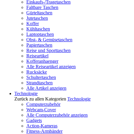
Einkaufs-/Tragetaschen
Faltbare Taschen
Gürteltaschen
Jutetaschen
Koffer
Kühltaschen
Laptoptaschen
Obst- & Gemüsetaschen
Papiertaschen
Reise und Sporttaschen
Reiseartikel
Kofferanhaenger
Alle Reiseartikel anzeigen
Rucksäcke
Schultertaschen
Strandtaschen
Alle Artikel anzeigen
Technologie
Zurück zu allen Kategorien
Technologie
Computerzubehör
Webcam-Cover
Alle Computerzubehör anzeigen
Gadgets
Action-Kameras
Fitness-Armbänder