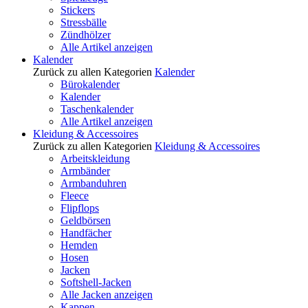
Stickers
Stressbälle
Zündhölzer
Alle Artikel anzeigen
Kalender
Zurück zu allen Kategorien
Kalender
Bürokalender
Kalender
Taschenkalender
Alle Artikel anzeigen
Kleidung & Accessoires
Zurück zu allen Kategorien
Kleidung & Accessoires
Arbeitskleidung
Armbänder
Armbanduhren
Fleece
Flipflops
Geldbörsen
Handfächer
Hemden
Hosen
Jacken
Softshell-Jacken
Alle Jacken anzeigen
Kappen