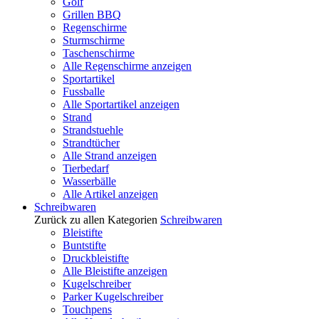
Golf
Grillen BBQ
Regenschirme
Sturmschirme
Taschenschirme
Alle Regenschirme anzeigen
Sportartikel
Fussballe
Alle Sportartikel anzeigen
Strand
Strandstuehle
Strandtücher
Alle Strand anzeigen
Tierbedarf
Wasserbälle
Alle Artikel anzeigen
Schreibwaren
Zurück zu allen Kategorien
Schreibwaren
Bleistifte
Buntstifte
Druckbleistifte
Alle Bleistifte anzeigen
Kugelschreiber
Parker Kugelschreiber
Touchpens