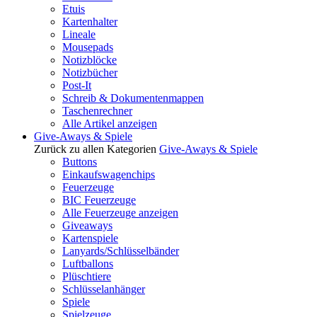
Etuis
Kartenhalter
Lineale
Mousepads
Notizblöcke
Notizbücher
Post-It
Schreib & Dokumentenmappen
Taschenrechner
Alle Artikel anzeigen
Give-Aways & Spiele
Zurück zu allen Kategorien
Give-Aways & Spiele
Buttons
Einkaufswagenchips
Feuerzeuge
BIC Feuerzeuge
Alle Feuerzeuge anzeigen
Giveaways
Kartenspiele
Lanyards/Schlüsselbänder
Luftballons
Plüschtiere
Schlüsselanhänger
Spiele
Spielzeuge